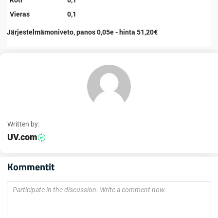
Koti
0,1
Vieras
0,1
Järjestelmämoniveto, panos 0,05e - hinta 51,20€
Written by:
UV.com
Kommentit