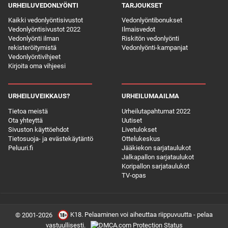
URHEILUVEDONLYÖNTI
TARJOUKSET
Kaikki vedonlyöntisivustot
Vedonlyöntibonukset
Vedonlyöntisivustot 2022
Ilmaisvedot
Vedonlyönti ilman
Riskitön vedonlyönti
rekisteröitymistä
Vedonlyönti-kampanjat
Vedonlyöntivihjeet
Kirjoita oma vihjeesi
URHEILUVEIKKAUS?
URHEILUMAAILMA
Tietoa meistä
Urheilutapahtumat 2022
Ota yhteyttä
Uutiset
Sivuston käyttöehdot
Livetulokset
Tietosuoja- ja evästekäytäntö
Ottelukeskus
Peluuri.fi
Jääkiekon sarjataulukot
Jalkapallon sarjataulukot
Koripallon sarjataulukot
TV-opas
K18. Pelaaminen voi aiheuttaa riippuvuutta - pelaa
© 2001-2026
vastuullisesti.