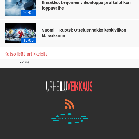
Ennakko: Leijonien viikonloppu ja alkulohkon
loppuvaihe
20/05
Suomi – Ruotsi: Otteluennakko keskiviikon
klassikkoon
18/05
Katso lisää artikkeleita
MAINOS