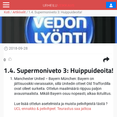
Koti
/
Artikkelit
/
1.4. Supermoniveto 3: Huippuideoita!
2018-09-28
0
1.4. Supermoniveto 3: Huippuideoita!
Manchester United – Bayern München: Bayern on
jättisuosikki vieraissakin, sillä Unitedin otteet Old Traffordilla
ovat olleet surkeita. Ottelun maalimäärä riippuu paljon
avausmaalista. Mikäli Bayern osuu nopeasti, alkaa ilotulitus.
Lue lisää ottelun asetelmista ja muista pelivihjeistä tästä ?
UCL-ennakko & pelivihjeet: Teurastus saa jatkoa