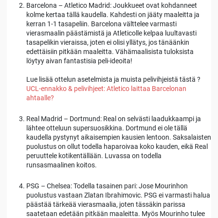
Barcelona – Atletico Madrid: Joukkueet ovat kohdanneet
kolme kertaa tällä kaudella. Kahdesti on jääty maaleitta ja
kerran 1-1 tasapeliin. Barcelona välttelee varmasti
vierasmaalin päästämistä ja Atleticolle kelpaa luultavasti
tasapelikin vieraissa, joten ei olisi yllätys, jos tänäänkin
edettäisiin pitkään maaleitta. Vähämaalisista tuloksista
löytyy aivan fantastisia peli-ideoita!
Lue lisää ottelun asetelmista ja muista pelivihjeistä tästä ?
UCL-ennakko & pelivihjeet: Atletico laittaa Barcelonan
ahtaalle?
Real Madrid – Dortmund: Real on selvästi laadukkaampi ja
lähtee otteluun supersuosikkina. Dortmund ei ole tällä
kaudella pystynyt aikaisempien kausien lentoon. Saksalaisten
puolustus on ollut todella haparoivaa koko kauden, eikä Real
peruuttele kotikentällään. Luvassa on todella
runsasmaalinen koitos.
PSG – Chelsea: Todella tasainen pari: Jose Mourinhon
puolustus vastaan Zlatan Ibrahimovic. PSG ei varmasti halua
päästää tärkeää vierasmaalia, joten tässäkin parissa
saatetaan edetään pitkään maaleitta. Myös Mourinho tulee