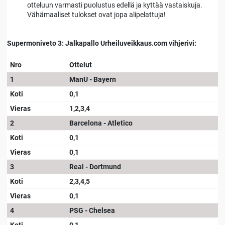
otteluun varmasti puolustus edellä ja kyttää vastaiskuja.
Vähämaaliset tulokset ovat jopa alipelattuja!
Supermoniveto 3: Jalkapallo Urheiluveikkaus.com vihjerivi:
Nro
Ottelut
1
ManU - Bayern
Koti
0,1
Vieras
1,2,3,4
2
Barcelona - Atletico
Koti
0,1
Vieras
0,1
3
Real - Dortmund
Koti
2,3,4,5
Vieras
0,1
4
PSG - Chelsea