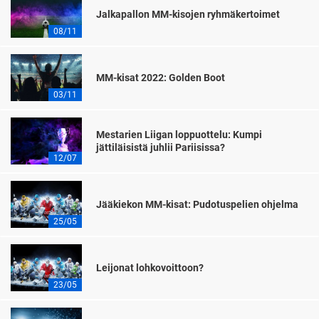
Jalkapallon MM-kisojen ryhmäkertoimet
08/11
MM-kisat 2022: Golden Boot
03/11
Mestarien Liigan loppuottelu: Kumpi
jättiläisistä juhlii Pariisissa?
12/07
Jääkiekon MM-kisat: Pudotuspelien ohjelma
25/05
Leijonat lohkovoittoon?
23/05