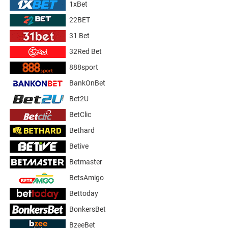
1xBet
22BET
31 Bet
32Red Bet
888sport
BankOnBet
Bet2U
BetClic
Bethard
Betive
Betmaster
BetsAmigo
Bettoday
BonkersBet
BzeeBet