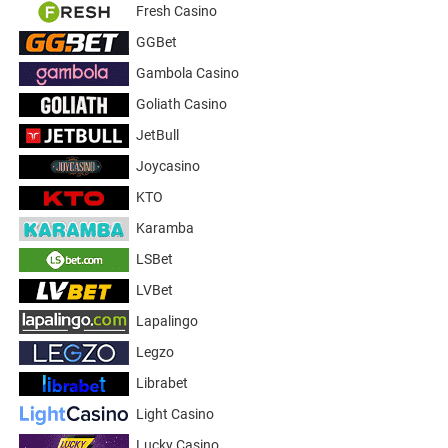
Fresh Casino
GGBet
Gambola Casino
Goliath Casino
JetBull
Joycasino
KTO
Karamba
LSBet
LVBet
Lapalingo
Legzo
Librabet
Light Casino
Lucky Casino