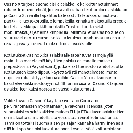
Casino X tarjoaa suomalaisille asiakkaille kaikki tunnetuimmat
rahansiirtomenetelmät, joiden avulla rahan liikuttaminen asiakkaan
ja Casino X:n välillä tapahtuu kätevästi. Talletukset onnistuvat
pankki- ja luottokorteilla, e-lompakoilla, ennalta maksetuilla prepaid-
korteilla, verkkopankkitunnuksilla Trustlyn kautta sekä
mobiilimaksujärjestelmä Zimplerillä. Minimitalletus Casino X:lle on
suuruudeltaan 10 euroa. Kaikki talletukset tapahtuvat Casino X:llä
reaaliajassa ja ne ovat maksuttomia asiakkaalle.
Kotiutukset Casino X:ltä asiakkaalle tapahtuvat samoja yllä
mainittuja menetelmiä käyttäen poislukien ennalta maksetut
prepaid-kortit (Paysafecard), jotka eivät tue nostomahdollisuutta.
Kotiutusten kesto riippuu käytettävästä menetelmästä, mutta
nopeiten raha siirtyy e-lompakoihin. Casino X:n maksuosasto
käsittelee kaikki nostopyynnöt 48 tunnin sisällä. Casino X tarjoaa
asiakkailleen kaksi nostoa päivässä kuluttomasti.
Valitettavasti Casino X käyttää sivuillaan Curacaon
peliviranomaisten myöntämään ja valvomaa lisenssiä, joten
suomalaisten sekä kaikkien muiden EU- ja ETA-alueen asiakkaiden
on maksettava mahdollisista voitoistaan verot kotimaahansa.
Tämä on tottakai suomalaisen pelaajan kannalta harmillinen asia,
sillä kukapa haluaisi luovuttaa osan kovalla työllä voittamistaan