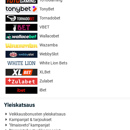
ToToGaming
TonyBet
Tornadobet
VBET
Wallacebet
Wazamba
WebbySlot
White Lion Bets
XLBet
Zulabet
iBet
Yleiskatsaus
Veikkausbonusten yleiskatsaus
Kampanjat & tarjoukset
"Ilmaisveto" kampanjat