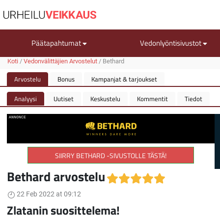
Päätapahtumat
Vedonlyöntisivustot
Koti
/
Vedonvälittäjien Arvostelut
/
Bethard
Arvostelu
Bonus
Kampanjat & tarjoukset
Analyysi
Uutiset
Keskustelu
Kommentit
Tiedot
ANNONCE
SIIRRY BETHARD -SIVUSTOLLE TÄSTÄ!
Bethard arvostelu
22 Feb 2022 at 09:12
Zlatanin suosittelema!