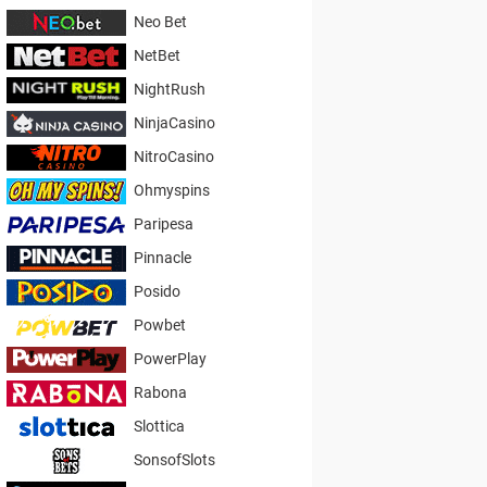
Neo Bet
NetBet
NightRush
NinjaCasino
NitroCasino
Ohmyspins
Paripesa
Pinnacle
Posido
Powbet
PowerPlay
Rabona
Slottica
SonsofSlots