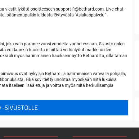
aa viestit lykätä osoitteeseen
support-fi@bethard.com
. Live-chat -
sta, päämenupalkin laidasta löytyvästä "Asiakaspalvelu" -
ni, joka vain paranee vuosi vuodelta vanhetessaan. Sivusto onkin
sitä voidaankin huoletta nimittää vedonlyöntimarkkinoiden
ksi oli myös äärimmäinen hauiksennäyttö Bethardilta, sillä tämän
 toimivuus ovat nykyisin Bethardilla äärimmäisen vahvalla pohjalla,
ibonuksista. Eikä sovi tietty unohtaa myöskään niitä lukuisia
ata itselleen lisää etuja ja voittaa myös mitä herkullisempia
 -SIVUSTOLLE