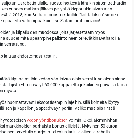
ljetun Cardbetin tilalle. Tuosta hetkestä lähtikin sitten Bethardin
isen vuoden matkan jälkeen peliyhtiö kieppuukin aivan alan
 kesällä 2018, kun Bethard nousi otsikoihin "kohtalaisen" suuren
empää eikä vähempää kuin itse Zlatan Ibrahimovicin!
iden ja kilpailuiden muodossa, joita järjestetääm myös
konaisuudet mitä upeampine palkintoineen tekevätkin Bethardilla
in verrattuna.
to laittaa ehdottomasti testiin.
en määrä kipuaa muihin vedonlyöntisivustoihin verrattuna aivan sinne
:sta lajista yhteensä yli 60 000 kappaletta jokaikinen päivä, ja tämä
jen myötä.
yös huomattavasti eksoottisempiin lajeihin, sillä kohteita löytyy
äisen jalkapallon ja speedwayn pariin. Valikoimaa siis riittää.
a hyvätasoisen
vedonlyöntibonuksen
voimin. Okei, aiemminhan
 yksi markkinoiden parhaista bonus-diileistä. Nykyinen 50 euron
oinen tervetuliaistarjous - etenkin kaikille oikealla rahalla