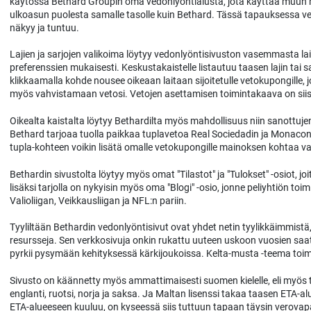
käytössä Bethard Groupin oma vedonlyöntialusta, jota käyttää muun mu
ulkoasun puolesta samalle tasolle kuin Bethard. Tässä tapauksessa vedon
näkyy ja tuntuu.
Lajien ja sarjojen valikoima löytyy vedonlyöntisivuston vasemmasta la
preferenssien mukaisesti. Keskustakaistelle listautuu taasen lajin tai sa
klikkaamalla kohde nousee oikeaan laitaan sijoitetulle vetokupongille
myös vahvistamaan vetosi. Vetojen asettamisen toimintakaava on siis t
Oikealta kaistalta löytyy Bethardilta myös mahdollisuus niin sanottuje
Bethard tarjoaa tuolla paikkaa tuplavetoa Real Sociedadin ja Monacon 
tupla-kohteen voikin lisätä omalle vetokupongille mainoksen kohtaa v
Bethardin sivustolta löytyy myös omat "Tilastot" ja "Tulokset" -osiot,
lisäksi tarjolla on nykyisin myös oma "Blogi" -osio, jonne peliyhtiön t
Valioliigan, Veikkausliigan ja NFL:n pariin.
Tyyliltään Bethardin vedonlyöntisivut ovat yhdet netin tyylikkäimmistä
resursseja. Sen verkkosivuja onkin rukattu uuteen uskoon vuosien saato
pyrkii pysymään kehityksessä kärkijoukoissa. Kelta-musta -teema toimii m
Sivusto on käännetty myös ammattimaisesti suomen kielelle, eli myös täl
englanti, ruotsi, norja ja saksa. Ja Maltan lisenssi takaa taasen ETA-al
ETA-alueeseen kuuluu, on kyseessä siis tuttuun tapaan täysin verovap