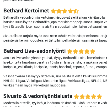
Bethard Kertoimet
Bethardilla vedonlyönnin kertoimet kieppuvat siellä aivan kärkitasolla m
harvinaisuus löytää Bethardilta jopa markkinatoppeja suosituimpiin vet
hyvällä tasolla, joten suomalaisittain suosituimpien lajien betsaaminen on
Sivustolla on tarjolla myös tasaiseen tahtiin vaihtuvia price boost -etu
perinteisiä kerroin-boosteja, eli tiettyihin pelikohteisiin saa näiss
Bethard Live-vedonlyönti
Jos olet live-vedonlyönnin ystävä, löytyy Bethardilta sinulle melkoinen 
live-kohteita tarjotaan peräti yli 15:sta eri lajin parista, ja mukana päiv
koripallo, jenkkifutis, käsipallo, tennis, baseball, esports, futsal, lentopa
Valinnanvaraa siis löytyy riittämiin, sillä näistä lajeista kaikki suuri
NHL:ää, Liigaa, Valioliigaa, Mestarien liigaa, Veikkausliigaa, NFL:ää, N
veikkaamaan myös live-vetojen muodossa.
Sivusto & vedonlyöntialusta
Modernilla otteella, tyylistä ja laadusta tinkimättä. Siinä Bethardin ve