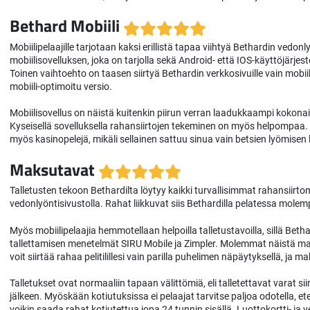
Bethard Mobiili
Mobiilipelaajille tarjotaan kaksi erillistä tapaa viihtyä Bethardin vedonly
mobiilisovelluksen, joka on tarjolla sekä Android- että IOS-käyttöjärjes
Toinen vaihtoehto on taasen siirtyä Bethardin verkkosivuille vain mobiil
mobiili-optimoitu versio.
Mobiilisovellus on näistä kuitenkin piirun verran laadukkaampi kokona
Kyseisellä sovelluksella rahansiirtojen tekeminen on myös helpompaa. 
myös kasinopelejä, mikäli sellainen sattuu sinua vain betsien lyömisen
Maksutavat
Talletusten tekoon Bethardilta löytyy kaikki turvallisimmat rahansiirto
vedonlyöntisivustolla. Rahat liikkuvat siis Bethardilla pelatessa molempi
Myös mobiilipelaajia hemmotellaan helpoilla talletustavoilla, sillä Bet
tallettamisen menetelmät SIRU Mobile ja Zimpler. Molemmat näistä maksu
voit siirtää rahaa pelitilillesi vain parilla puhelimen näpäytyksellä, j
Talletukset ovat normaaliin tapaan välittömiä, eli talletettavat varat si
jälkeen. Myöskään kotiutuksissa ei pelaajat tarvitse paljoa odotella, ete
voikin saada rahat kotiutettua jopa 24 tunnin sisällä. Luottokortti- j