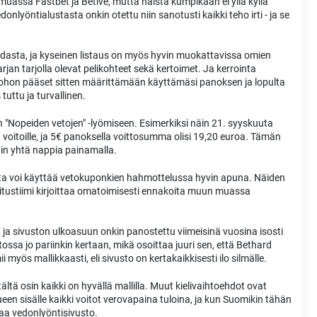
assa Fastbet ja Betive, mutta näistä kumpikaan ei yllä kyllä
lyöntialustasta onkin otettu niin sanotusti kaikki teho irti - ja se
idasta, ja kyseinen listaus on myös hyvin muokattavissa omien
rjan tarjolla olevat pelikohteet sekä kertoimet. Ja kerrointa
, johon pääset sitten määrittämään käyttämäsi panoksen ja lopulta
uttu ja turvallinen.
n "Nopeiden vetojen" -lyömiseen. Esimerkiksi näin 21. syyskuuta
voitoille, ja 5€ panoksella voittosumma olisi 19,20 euroa. Tämän
ain yhtä nappia painamalla.
 joita voi käyttää vetokuponkien hahmottelussa hyvin apuna. Näiden
oimitustiimi kirjoittaa omatoimisesti ennakoita muun muassa
, ja sivuston ulkoasuun onkin panostettu viimeisinä vuosina isosti
ssa jo pariinkin kertaan, mikä osoittaa juuri sen, että Bethard
yös mallikkaasti, eli sivusto on kertakaikkisesti ilo silmälle.
tä osin kaikki on hyvällä mallilla. Muut kielivaihtoehdot ovat
ueen sisälle kaikki voitot verovapaina tuloina, ja kun Suomikin tähän
aa vedonlyöntisivusto.