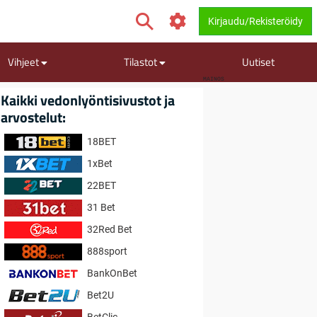
Kirjaudu/Rekisteröidy
Vihjeet
Tilastot
Uutiset
MAINOS
Kaikki vedonlyöntisivustot ja
arvostelut:
18BET
1xBet
22BET
31 Bet
32Red Bet
888sport
BankOnBet
Bet2U