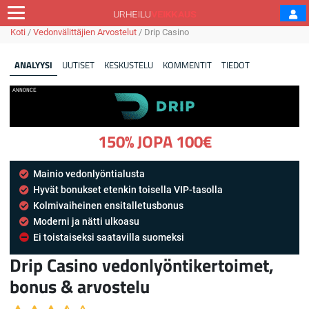
Koti
/
Vedonvälittäjien Arvostelut
/
Drip Casino
ANALYYSI
UUTISET
KESKUSTELU
KOMMENTIT
TIEDOT
ANNONCE
150% JOPA 100€
Mainio vedonlyöntialusta
Hyvät bonukset etenkin toisella VIP-tasolla
Kolmivaiheinen ensitalletusbonus
Moderni ja nätti ulkoasu
Ei toistaiseksi saatavilla suomeksi
Drip Casino vedonlyöntikertoimet,
bonus & arvostelu