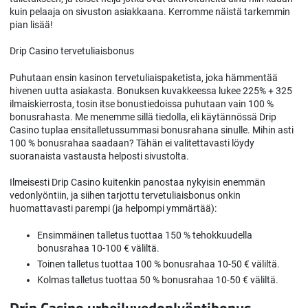
kuin pelaaja on sivuston asiakkaana. Kerromme näistä tarkemmin
pian lisää!
Drip Casino tervetuliaisbonus
Puhutaan ensin kasinon tervetuliaispaketista, joka hämmentää
hivenen uutta asiakasta. Bonuksen kuvakkeessa lukee 225% + 325
ilmaiskierrosta, tosin itse bonustiedoissa puhutaan vain 100 %
bonusrahasta. Me menemme sillä tiedolla, eli käytännössä Drip
Casino tuplaa ensitalletussummasi bonusrahana sinulle. Mihin asti
100 % bonusrahaa saadaan? Tähän ei valitettavasti löydy
suoranaista vastausta helposti sivustolta.
Ilmeisesti Drip Casino kuitenkin panostaa nykyisin enemmän
vedonlyöntiin, ja siihen tarjottu tervetuliaisbonus onkin
huomattavasti parempi (ja helpompi ymmärtää):
Ensimmäinen talletus tuottaa 150 % tehokkuudella
bonusrahaa 10-100 € väliltä.
Toinen talletus tuottaa 100 % bonusrahaa 10-50 € väliltä.
Kolmas talletus tuottaa 50 % bonusrahaa 10-50 € väliltä.