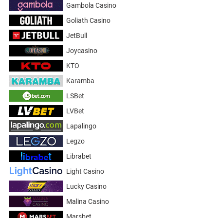
Gambola Casino
Goliath Casino
JetBull
Joycasino
KTO
Karamba
LSBet
LVBet
Lapalingo
Legzo
Librabet
Light Casino
Lucky Casino
Malina Casino
Marsbet