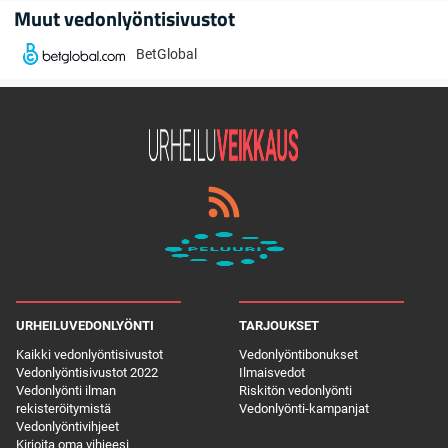
Muut vedonlyöntisivustot
BetGlobal
URHEILUVEDONLYÖNTI
TARJOUKSET
Kaikki vedonlyöntisivustot
Vedonlyöntibonukset
Vedonlyöntisivustot 2022
Ilmaisvedot
Vedonlyönti ilman
Riskitön vedonlyönti
rekisteröitymistä
Vedonlyönti-kampanjat
Vedonlyöntivihjeet
Kirjoita oma vihjeesi