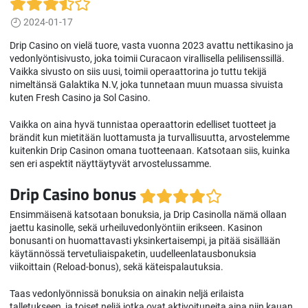
2024-01-17
Drip Casino on vielä tuore, vasta vuonna 2023 avattu nettikasino ja
vedonlyöntisivusto, joka toimii Curacaon virallisella pelilisenssillä.
Vaikka sivusto on siis uusi, toimii operaattorina jo tuttu tekijä
nimeltänsä Galaktika N.V, joka tunnetaan muun muassa sivuista
kuten Fresh Casino ja Sol Casino.
Vaikka on aina hyvä tunnistaa operaattorin edelliset tuotteet ja
brändit kun mietitään luottamusta ja turvallisuutta, arvostelemme
kuitenkin Drip Casinon omana tuotteenaan. Katsotaan siis, kuinka
sen eri aspektit näyttäytyvät arvostelussamme.
Drip Casino bonus
Ensimmäisenä katsotaan bonuksia, ja Drip Casinolla nämä ollaan
jaettu kasinolle, sekä urheiluvedonlyöntiin erikseen. Kasinon
bonusanti on huomattavasti yksinkertaisempi, ja pitää sisällään
käytännössä tervetuliaispaketin, uudelleenlatausbonuksia
viikoittain (Reload-bonus), sekä käteispalautuksia.
Taas vedonlyönnissä bonuksia on ainakin neljä erilaista
talletukseen, ja toiset neljä jotka ovat aktivoituneita aina niin kauan