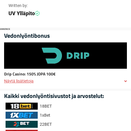
Written by:
UV Ylläpito
ANNONCE
Vedonlyöntibonus
Drip Casino: 150% JOPA 100€
Näytä lisätietoja
Kaikki vedonlyöntisivustot ja arvostelut:
18BET
1xBet
22BET