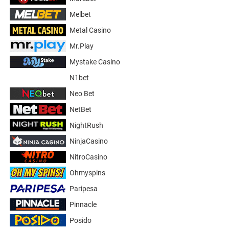
Melbet
Metal Casino
Mr.Play
Mystake Casino
N1bet
Neo Bet
NetBet
NightRush
NinjaCasino
NitroCasino
Ohmyspins
Paripesa
Pinnacle
Posido