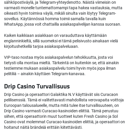
sähköpostiväylä, ja Telegram-yhteydenotto. Näistä viimeisin on
varmasti monelle tuntemattomampi tapa hakea vastauksia, mutta
oikeasti hyvin toimiva väylä, mikäli sinulta vain löytyy Telegram-
sovellus. Käytännössä homma toimii samalla tavalla kuin
WhatsApp, jossa voit chattailla asiakaspalvelijan kanssa suoraan.
Kaiken kaikkiaan asiakkaan on varauduttava käyttämään
englanninkieltä, sillä suomeksi ei tämä pelisivusto ainakaan vielä
kirjoitushetkellä tarjoa asiakaspalveluaan.
VIP-taso nostaa myös asiakaspalvelun tehokkuutta, josta voi
tietysti olla montaa mieltä. Tärkeintä on kuitenkin se, että ainakin
testiemme mukaan asiakaspalvelu toimi hyvin myös jopa ilman
pelitiliä – ainakin käyttäen Telegram-kanavaa.
Drip Casino Turvallisuus
Drip Casino ja operaattori Galaktika N.V käyttävät siis Curacaon
pelilisenssiä. Tämä ei valitettavasti mahdollista verovapaita voittoja
Euroopan talousalueelle, mutta mitä tulee itse turvallisuuteen, on
Drip Casino varmasti Curacao-kasinoiden eliittiä. Tämä perustuu
siihen, että operaattorin muut tuotteet kuten Fresh Casino ja Sol
Casino ovat molemmat Curacao-kasinoiden eliittiä, ja operaattori on
hoitanut näitä brändejä erittäin kiitettävästi.