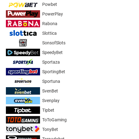
Powbet
PowerPlay
Rabona
Slottica
SonsofSlots
SpeedyBet
Sportaza
SportingBet
Sportuna
SvenBet
Svenplay
Tipbet
ToToGaming
TonyBet
Tornadobet