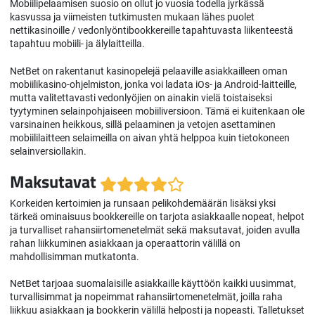
Mobiilipelaamisen suosio on ollut jo vuosia todella jyrkässä
kasvussa ja viimeisten tutkimusten mukaan lähes puolet
nettikasinoille / vedonlyöntibookkereille tapahtuvasta liikenteestä
tapahtuu mobiili- ja älylaitteilla.
NetBet on rakentanut kasinopelejä pelaaville asiakkailleen oman
mobiilikasino-ohjelmiston, jonka voi ladata iOs- ja Android-laitteille,
mutta valitettavasti vedonlyöjien on ainakin vielä toistaiseksi
tyytyminen selainpohjaiseen mobiiliversioon. Tämä ei kuitenkaan ole
varsinainen heikkous, sillä pelaaminen ja vetojen asettaminen
mobiililaitteen selaimeilla on aivan yhtä helppoa kuin tietokoneen
selainversiollakin.
Maksutavat
Korkeiden kertoimien ja runsaan pelikohdemäärän lisäksi yksi
tärkeä ominaisuus bookkereille on tarjota asiakkaalle nopeat, helpot
ja turvalliset rahansiirtomenetelmät sekä maksutavat, joiden avulla
rahan liikkuminen asiakkaan ja operaattorin välillä on
mahdollisimman mutkatonta.
NetBet tarjoaa suomalaisille asiakkaille käyttöön kaikki uusimmat,
turvallisimmat ja nopeimmat rahansiirtomenetelmät, joilla raha
liikkuu asiakkaan ja bookkerin välillä helposti ja nopeasti. Talletukset