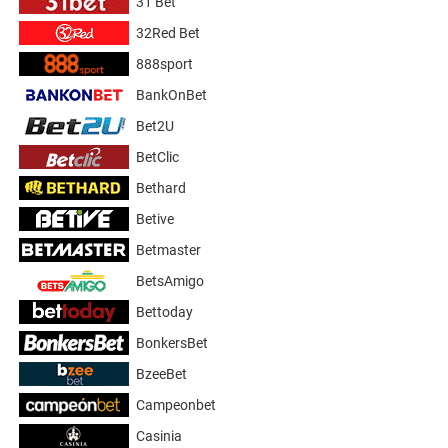
31 Bet
32Red Bet
888sport
BankOnBet
Bet2U
BetClic
Bethard
Betive
Betmaster
BetsAmigo
Bettoday
BonkersBet
BzeeBet
Campeonbet
Casinia