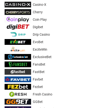
Casino-X
Cherry
Coin Play
Digibet
Drip Casino
EvoBet
ExciteWin
ExclusiveBet
FansBet
FastBet
Favbet
Fezbet
Fresh Casino
GGBet