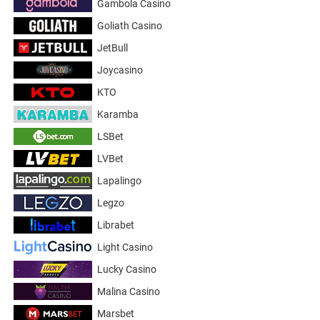
Gambola Casino
Goliath Casino
JetBull
Joycasino
KTO
Karamba
LSBet
LVBet
Lapalingo
Legzo
Librabet
Light Casino
Lucky Casino
Malina Casino
Marsbet