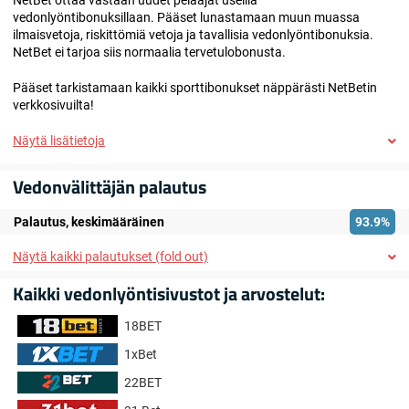
NetBet ottaa vastaan uudet pelaajat useilla
vedonlyöntibonuksillaan. Pääset lunastamaan muun muassa
ilmaisvetoja, riskittömiä vetoja ja tavallisia vedonlyöntibonuksia.
NetBet ei tarjoa siis normaalia tervetulobonusta.
Pääset tarkistamaan kaikki sporttibonukset näppärästi NetBetin
verkkosivuilta!
Näytä lisätietoja
Vedonvälittäjän palautus
Palautus, keskimääräinen
93.9%
Näytä kaikki palautukset (fold out)
Kaikki vedonlyöntisivustot ja arvostelut:
18BET
1xBet
22BET