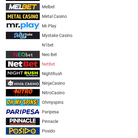
Melbet
Metal Casino
Mr.Play
Mystake Casino
N1bet
Neo Bet
NetBet
NightRush
NinjaCasino
NitroCasino
Ohmyspins
Paripesa
Pinnacle
Posido