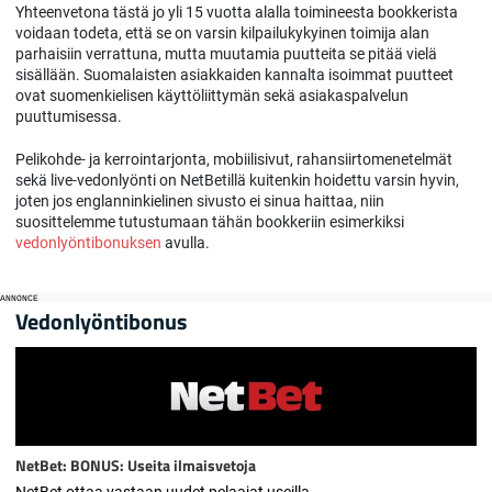
Yhteenvetona tästä jo yli 15 vuotta alalla toimineesta bookkerista
voidaan todeta, että se on varsin kilpailukykyinen toimija alan
parhaisiin verrattuna, mutta muutamia puutteita se pitää vielä
sisällään. Suomalaisten asiakkaiden kannalta isoimmat puutteet
ovat suomenkielisen käyttöliittymän sekä asiakaspalvelun
puuttumisessa.
Pelikohde- ja kerrointarjonta, mobiilisivut, rahansiirtomenetelmät
sekä live-vedonlyönti on NetBetillä kuitenkin hoidettu varsin hyvin,
joten jos englanninkielinen sivusto ei sinua haittaa, niin
suosittelemme tutustumaan tähän bookkeriin esimerkiksi
vedonlyöntibonuksen
avulla.
ANNONCE
Vedonlyöntibonus
NetBet: BONUS: Useita ilmaisvetoja