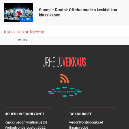
Suomi – Ruotsi: Otteluennakko keskiviikon
klassikkoon
18/05
Katso lisää artikkeleita
MAINOS
URHEILUVEDONLYÖNTI
TARJOUKSET
Kaikki vedonlyöntisivustot
Vedonlyöntibonukset
Vedonlyöntisivustot 2022
Ilmaisvedot