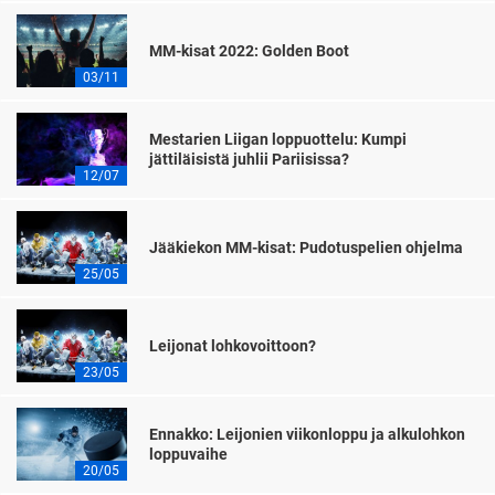
MM-kisat 2022: Golden Boot
03/11
Mestarien Liigan loppuottelu: Kumpi
jättiläisistä juhlii Pariisissa?
12/07
Jääkiekon MM-kisat: Pudotuspelien ohjelma
25/05
Leijonat lohkovoittoon?
23/05
Ennakko: Leijonien viikonloppu ja alkulohkon
loppuvaihe
20/05