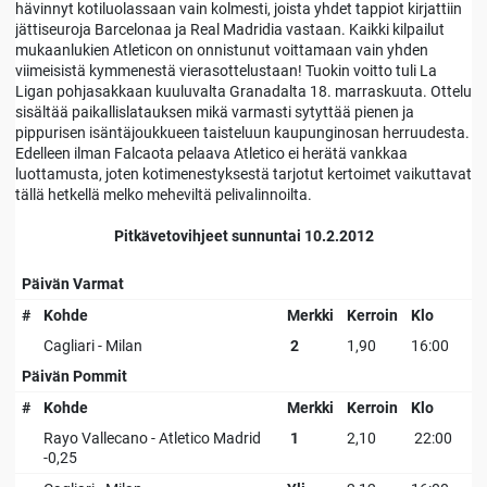
hävinnyt kotiluolassaan vain kolmesti, joista yhdet tappiot kirjattiin
jättiseuroja Barcelonaa ja Real Madridia vastaan. Kaikki kilpailut
mukaanlukien Atleticon on onnistunut voittamaan vain yhden
viimeisistä kymmenestä vierasottelustaan! Tuokin voitto tuli La
Ligan pohjasakkaan kuuluvalta Granadalta 18. marraskuuta. Ottelu
sisältää paikallislatauksen mikä varmasti sytyttää pienen ja
pippurisen isäntäjoukkueen taisteluun kaupunginosan herruudesta.
Edelleen ilman Falcaota pelaava Atletico ei herätä vankkaa
luottamusta, joten kotimenestyksestä tarjotut kertoimet vaikuttavat
tällä hetkellä melko meheviltä pelivalinnoilta.
Pitkävetovihjeet sunnuntai 10.2.2012
Päivän Varmat
#
Kohde
Merkki
Kerroin
Klo
Cagliari - Milan
2
1,90
16:00
Päivän Pommit
#
Kohde
Merkki
Kerroin
Klo
Rayo Vallecano - Atletico Madrid
1
2,10
22:00
-0,25