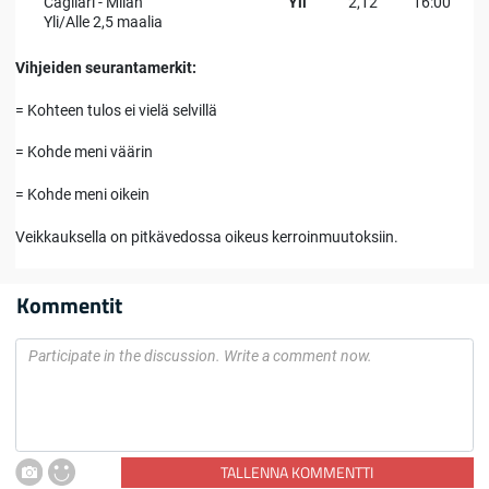
Cagliari - Milan
Yli
2,12
16:00
Yli/Alle 2,5 maalia
Vihjeiden seurantamerkit:
= Kohteen tulos ei vielä selvillä
= Kohde meni väärin
= Kohde meni oikein
Veikkauksella on pitkävedossa oikeus kerroinmuutoksiin.
Kommentit
TALLENNA KOMMENTTI