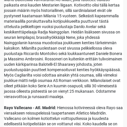
paikasta ensi kauden Mestarien liigaan. Kotivoitto olisi tällä kertaa
jossain määrin myös historiallinen, sillä sardinialaiset eivät ole
pystyneet kaatamaan Milania 15 vuoteen. Selkeästi kapeammalla
materiaalilla porskuttavalta kotijoukkueelta puuttuvat tästä
ottelusta pelikieltojen vuoksi puolustaja Danilo Avelar sekä
keskikenttäpelaaja Radja Nainggolan. Heidän lisäkseen sivussa on
seuran lempilapsi, brassihyökkääjä Nene, joka yhdessä
Nainggolanin kanssa muodostaa joukkueen kenties tärkeimmän
kaksikon. Milanilta puolestaan ovat sivussa pelikiellossa oleva
puolustaja Riccardo Montolivo sekä loukkaantuneet Daniele Bonera
ja Massimo Ambrosini. Rossoneri on kuitenkin erittäin tulivoimainen
uuden kärkiparinsa Balotelli-El Shaarawy johdosta, joten
puolustuspään puutteet kompensoituvat kenties hyökkäyspäässä.
Myös Cagliarilta voisi odottaa ainakin yhtä osumaa, sillä viimeksi
joukkue mätti neljä osumaa AS Roman verkkoon. Milanolaiset ovat
olleet pitkään koko Serie A:n kuumin osapuoli, sillä 30 viimeisestä
jaossa olleesta pisteestä se on vienyt 25 mukanaan. Odotamme
vierasvoittoa ja runsaasti maaleja.
Rayo Vallecano - Atl. Madrid:
Hienossa kotivireessä oleva Rayo saa
vieraakseen reissupeleissä taapertaneen Atletico Madridin.
Vallecano on kolmen kotiottelun voittoputkessa ja kuudesta
edellisestä kotipelistään se on voittanut viisi. Koko kaudella se on