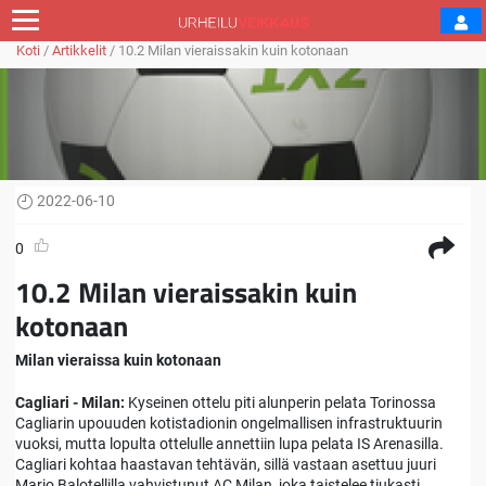
Koti
/
Artikkelit
/
10.2 Milan vieraissakin kuin kotonaan
2022-06-10
0
10.2 Milan vieraissakin kuin
kotonaan
Milan vieraissa kuin kotonaan
Cagliari - Milan:
Kyseinen ottelu piti alunperin pelata Torinossa
Cagliarin upouuden kotistadionin ongelmallisen infrastruktuurin
vuoksi, mutta lopulta ottelulle annettiin lupa pelata IS Arenasilla.
Cagliari kohtaa haastavan tehtävän, sillä vastaan asettuu juuri
Mario Balotellilla vahvistunut AC Milan, joka taistelee tiukasti