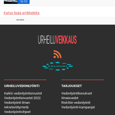
18/05
Katso lisää artikkeleita
MAINOS
URHEILUVEDONLYÖNTI
TARJOUKSET
Kaikki vedonlyöntisivustot
Vedonlyöntibonukset
Vedonlyöntisivustot 2022
Ilmaisvedot
Vedonlyönti ilman
Riskitön vedonlyönti
rekisteröitymistä
Vedonlyönti-kampanjat
Vedonlyöntivihjeet