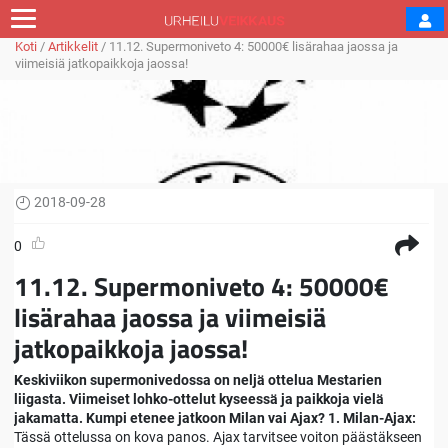
Koti
/
Artikkelit
/
11.12. Supermoniveto 4: 50000€ lisärahaa jaossa ja
viimeisiä jatkopaikkoja jaossa!
2018-09-28
0
11.12. Supermoniveto 4: 50000€
lisärahaa jaossa ja viimeisiä
jatkopaikkoja jaossa!
Keskiviikon supermonivedossa on neljä ottelua Mestarien
liigasta. Viimeiset lohko-ottelut kyseessä ja paikkoja vielä
jakamatta. Kumpi etenee jatkoon Milan vai Ajax? 1. Milan-Ajax:
Tässä ottelussa on kova panos. Ajax tarvitsee voiton päästäkseen