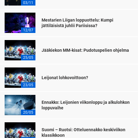
03/11
Mestarien Liigan loppuottelu: Kumpi
jättiläisistä juhlii Pariisissa?
12/07
Jääkiekon MM-kisat: Pudotuspelien ohjelma
25/05
Leijonat lohkovoittoon?
23/05
Ennakko: Leijonien viikonloppu ja alkulohkon
loppuvaihe
20/05
Suomi – Ruotsi: Otteluennakko keskiviikon
klassikkoon