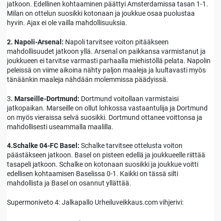
jatkoon. Edellinen kohtaaminen päättyi Amsterdamissa tasan 1-1.
Milan on ottelun suosikki kotonaan ja joukkue osaa puolustaa
hyvin. Ajax ei ole vailla mahdollisuuksia.
2. Napoli-Arsenal:
Napoli tarvitsee voiton pitääkseen
mahdollisuudet jatkoon yllä. Arsenal on paikkansa varmistanut ja
joukkueen ei tarvitse varmasti parhaalla miehistöllä pelata. Napolin
peleissä on viime aikoina nähty paljon maaleja ja luultavasti myös
tänäänkin maaleja nähdään molemmissa päädyissä.
3
. Marseille-Dortmund:
Dortmund voitollaan varmistaisi
jatkopaikan. Marseille on ollut lohkossa vastaantulija ja Dortmund
on myös vieraissa selvä suosikki. Dortmund ottanee voittonsa ja
mahdollisesti useammalla maalilla.
4.Schalke 04-FC Basel:
Schalke tarvitsee ottelusta voiton
päästäkseen jatkoon. Basel on pisteen edellä ja joukkueelle riittää
tasapeli jatkoon. Schalke on kotonaan suosikki ja joukkue voitti
edellisen kohtaamisen Baselissa 0-1. Kaikki on tässä silti
mahdollista ja Basel on osannut yllättää.
Supermoniveto 4: Jalkapallo Urheiluveikkaus.com vihjerivi: