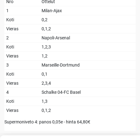
Nro
Ottelut
1
Milan-Ajax
Koti
0,2
Vieras
0,1,2
2
Napoli-Arsenal
Koti
1,2,3
Vieras
1,2
3
Marseille-Dortmund
Koti
0,1
Vieras
2,3,4
4
Schalke 04-FC Basel
Koti
1,3
Vieras
0,1,2
Supermoniveto 4: panos 0,05e - hinta 64,80€