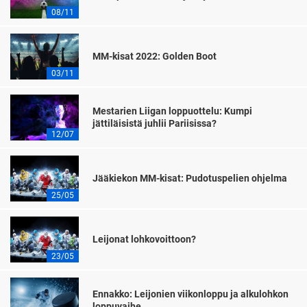
08/11
MM-kisat 2022: Golden Boot
03/11
Mestarien Liigan loppuottelu: Kumpi
jättiläisistä juhlii Pariisissa?
12/07
Jääkiekon MM-kisat: Pudotuspelien ohjelma
25/05
Leijonat lohkovoittoon?
23/05
Ennakko: Leijonien viikonloppu ja alkulohkon
loppuvaihe