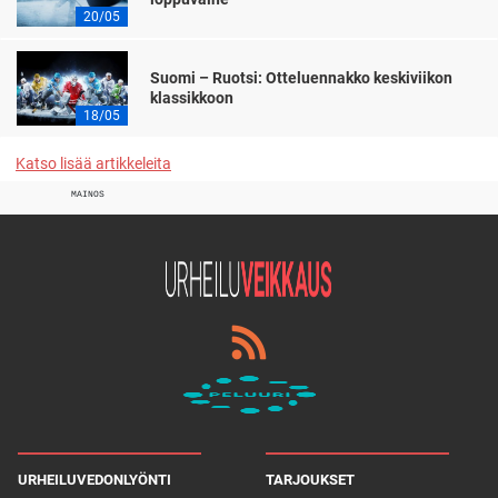
20/05
Suomi – Ruotsi: Otteluennakko keskiviikon
klassikkoon
18/05
Katso lisää artikkeleita
MAINOS
URHEILUVEDONLYÖNTI
TARJOUKSET