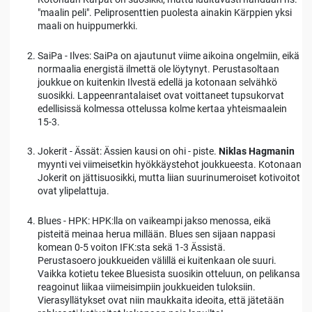
"maalin peli". Peliprosenttien puolesta ainakin Kärppien yksi
maali on huippumerkki.
SaiPa - Ilves: SaiPa on ajautunut viime aikoina ongelmiin, eikä
normaalia energistä ilmettä ole löytynyt. Perustasoltaan
joukkue on kuitenkin Ilvestä edellä ja kotonaan selvähkö
suosikki. Lappeenrantalaiset ovat voittaneet tupsukorvat
edellisissä kolmessa ottelussa kolme kertaa yhteismaalein
15-3.
Jokerit - Ässät: Ässien kausi on ohi - piste.
Niklas Hagmanin
myynti vei viimeisetkin hyökkäystehot joukkueesta. Kotonaan
Jokerit on jättisuosikki, mutta liian suurinumeroiset kotivoitot
ovat ylipelattuja.
Blues - HPK: HPK:lla on vaikeampi jakso menossa, eikä
pisteitä meinaa herua millään. Blues sen sijaan nappasi
komean 0-5 voiton IFK:sta sekä 1-3 Ässistä.
Perustasoero joukkueiden välillä ei kuitenkaan ole suuri.
Vaikka kotietu tekee Bluesista suosikin otteluun, on pelikansa
reagoinut liikaa viimeisimpiin joukkueiden tuloksiin.
Vierasyllätykset ovat niin maukkaita ideoita, että jätetään