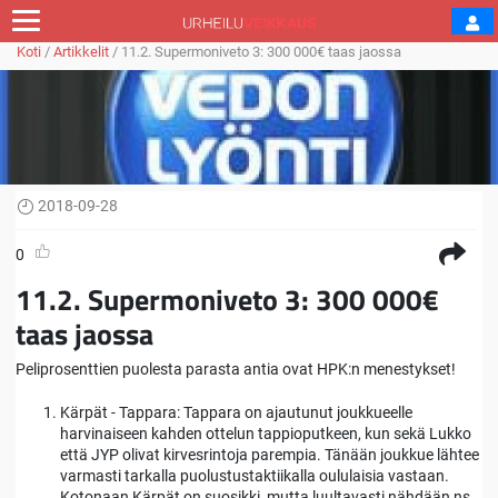
Koti
/
Artikkelit
/
11.2. Supermoniveto 3: 300 000€ taas jaossa
2018-09-28
0
11.2. Supermoniveto 3: 300 000€
taas jaossa
Peliprosenttien puolesta parasta antia ovat HPK:n menestykset!
Kärpät - Tappara: Tappara on ajautunut joukkueelle
harvinaiseen kahden ottelun tappioputkeen, kun sekä Lukko
että JYP olivat kirvesrintoja parempia. Tänään joukkue lähtee
varmasti tarkalla puolustustaktiikalla oululaisia vastaan.
Kotonaan Kärpät on suosikki, mutta luultavasti nähdään ns.