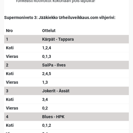
rohkeasti kotivoitot kokonaan pois lapuilta!
Supermoniveto 3: Jääkiekko Urheiluveikkaus.com vihjerivi:
Nro
Ottelut
1
Kärpät - Tappara
Koti
1,2,4
Vieras
0,1,3
2
SaiPa - Ilves
Koti
2,4,5
Vieras
1,3
3
Jokerit - Ässät
Koti
3,4
Vieras
0,2
4
Blues - HPK
Koti
0,1,2