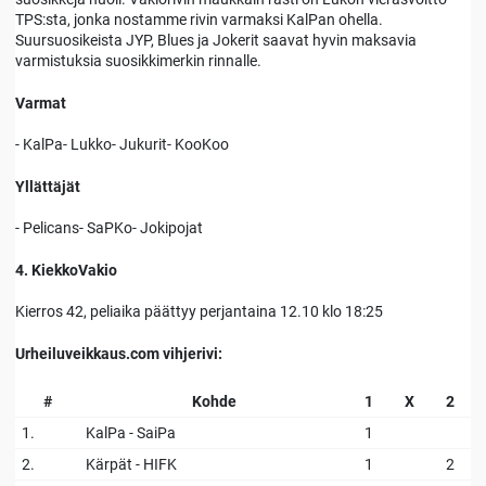
TPS:sta, jonka nostamme rivin varmaksi KalPan ohella.
Suursuosikeista JYP, Blues ja Jokerit saavat hyvin maksavia
varmistuksia suosikkimerkin rinnalle.
Varmat
- KalPa- Lukko- Jukurit- KooKoo
Yllättäjät
- Pelicans- SaPKo- Jokipojat
4. KiekkoVakio
Kierros 42, peliaika päättyy perjantaina 12.10 klo 18:25
Urheiluveikkaus.com vihjerivi:
#
Kohde
1
X
2
1.
KalPa - SaiPa
1
2.
Kärpät - HIFK
1
2