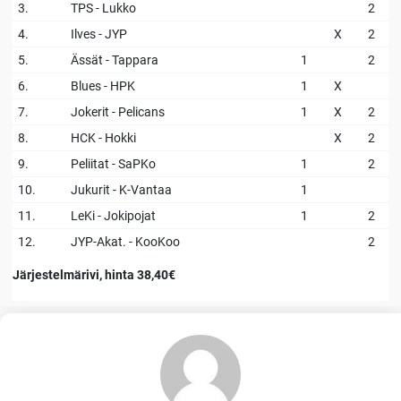
3.
TPS - Lukko
2
4.
Ilves - JYP
X
2
5.
Ässät - Tappara
1
2
6.
Blues - HPK
1
X
7.
Jokerit - Pelicans
1
X
2
8.
HCK - Hokki
X
2
9.
Peliitat - SaPKo
1
2
10.
Jukurit - K-Vantaa
1
11.
LeKi - Jokipojat
1
2
12.
JYP-Akat. - KooKoo
2
Järjestelmärivi, hinta 38,40€