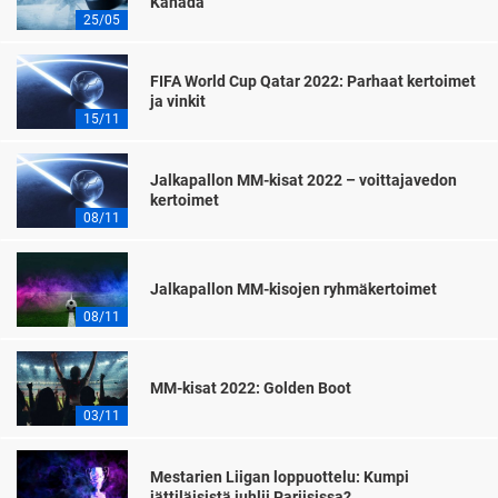
Kanada
25/05
FIFA World Cup Qatar 2022: Parhaat kertoimet
ja vinkit
15/11
Jalkapallon MM-kisat 2022 – voittajavedon
kertoimet
08/11
Jalkapallon MM-kisojen ryhmäkertoimet
08/11
MM-kisat 2022: Golden Boot
03/11
Mestarien Liigan loppuottelu: Kumpi
jättiläisistä juhlii Pariisissa?