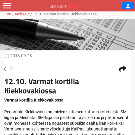
Koti
/
Artikkelit
/
12.10. Varmat kortilla Kiekkovakiossa
2018-09-28
0
12.10. Varmat kortilla
Kiekkovakiossa
Varmat kortilla Kiekkovakiossa
Perjantain Kiekkovakio on mielenkiintoinen kattaus kotimaista SM-
liigaa ja Mestistä. SM-liigassa pelataan täysi kierros ja peliprosentit
ovat monessa kohteessa nousseet suosikin osalta liian korkeiksi.
Varmavalinnoiksi emme ylipelattuja KalPaa lukuunottamatta
suosikkeja huoli. Vakiorivin maukkain rasti on Lukon vierasvoitto