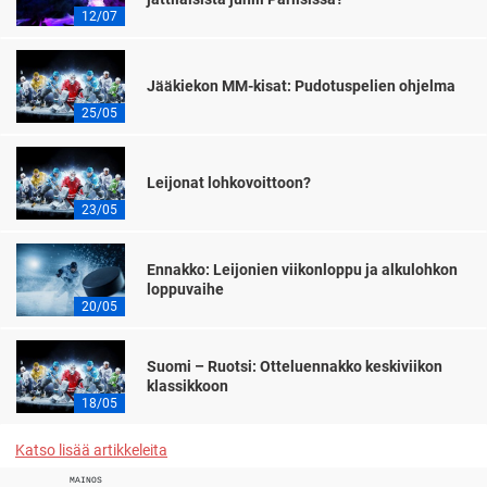
12/07
Jääkiekon MM-kisat: Pudotuspelien ohjelma
25/05
Leijonat lohkovoittoon?
23/05
Ennakko: Leijonien viikonloppu ja alkulohkon
loppuvaihe
20/05
Suomi – Ruotsi: Otteluennakko keskiviikon
klassikkoon
18/05
Katso lisää artikkeleita
MAINOS