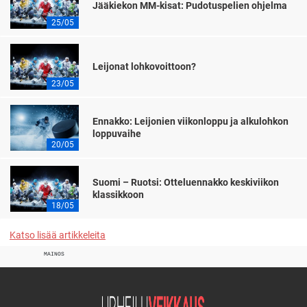
Jääkiekon MM-kisat: Pudotuspelien ohjelma
25/05
Leijonat lohkovoittoon?
23/05
Ennakko: Leijonien viikonloppu ja alkulohkon
loppuvaihe
20/05
Suomi – Ruotsi: Otteluennakko keskiviikon
klassikkoon
18/05
Katso lisää artikkeleita
MAINOS