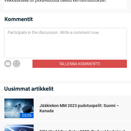
Veikkauksella on pitkävedossa oikeus kerroinmuutoksiin.
Kommentit
TALLENNA KOMMENTTI
Uusimmat artikkelit
Jääkiekon MM 2023 pudotuspelit: Suomi –
Kanada
25/05