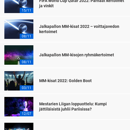
FIFA World Cup Qatar 2022: Parhaat kertoimet
ja vinkit
15/11
Jalkapallon MM-kisat 2022 – voittajavedon
kertoimet
08/11
Jalkapallon MM-kisojen ryhmäkertoimet
08/11
MM-kisat 2022: Golden Boot
03/11
Mestarien Liigan loppuottelu: Kumpi
jättiläisistä juhlii Pariisissa?
12/07