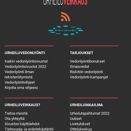
URHEILUVEDONLYÖNTI
TARJOUKSET
Kaikki vedonlyöntisivustot
Vedonlyöntibonukset
Vedonlyöntisivustot 2022
Ilmaisvedot
Vedonlyönti ilman
Riskitön vedonlyönti
rekisteröitymistä
Vedonlyönti-kampanjat
Vedonlyöntivihjeet
Kirjoita oma vihjeesi
URHEILUVEIKKAUS?
URHEILUMAAILMA
Tietoa meistä
Urheilutapahtumat 2022
Ota yhteyttä
Uutiset
Sivuston käyttöehdot
Livetulokset
Tietosuoja- ja evästekäytäntö
Ottelukeskus