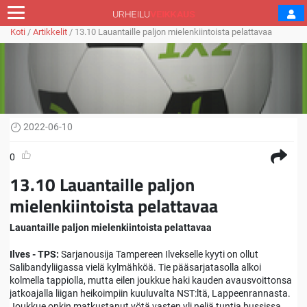
Koti
/
Artikkelit
/
13.10 Lauantaille paljon mielenkiintoista pelattavaa
2022-06-10
0
13.10 Lauantaille paljon
mielenkiintoista pelattavaa
Lauantaille paljon mielenkiintoista pelattavaa
Ilves - TPS:
Sarjanousija Tampereen Ilvekselle kyyti on ollut
Salibandyliigassa vielä kylmähköä. Tie pääsarjatasolla alkoi
kolmella tappiolla, mutta eilen joukkue haki kauden avausvoittonsa
jatkoajalla liigan heikoimpiin kuuluvalta NST:ltä, Lappeenrannasta.
Joukkue onkin matkustanut yötä vasten yli neljä tuntia bussissa,