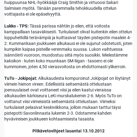
huippuunsa NHL-hyökkääjä Craig Smithin ja virtuoosi Sakari
Salmisen myötä. Tänään paremmalla tehokkuudella ottelun
voittajasta ei ole epäselvyyttä.
Lukko - TPS:
Tässä parissa nähtiin jo eilen, että voitosta
kamppaillaan tasaväkisesti. Turkulaiset olivat kuitenkin eilen ottelun
loppuhetkillä terävämpiä ja kuittasivat täyden pistepotin maalein 4-
2. Kummankaan joukkueen alkukausi ei ole sujunut odotetusti, joten
kumpikin kaipaa pisteille verenmaku suussa. Lukon vaihtuessa
isännöinti vuoroon, muodostuu siitä myös suosikki. Mielestämme
kaksikon - kuten koko muunkaan SM-liigan - tasoero ei ole
kummoinen, joten 4,50 vierasvoitosta on ehdottomasti ylikerroin.
TuTo - Jokipojat:
Alkukaudesta kompuroinut Jokipojat on löytänyt
viimein hienon vireen. Edellisistä seitsemästä ottelustaan
joensuulaiset ovat voittaneet viisi ja eilen kaatui vieraissa
alkukauden kärkiseura LeKi murskalukemin 2-6. Myös TuTo on
voittanut viisi viimeisistä seitsemästä ottelustaan. Viimeksi
turkulaiset pelasivat keskiviikkona, jolloin mukaan tarttui täysi
pistepotti Savonlinnasta lukemin 2-3. Odotamme kahden
hyvävireisen joukkueen kohtaamisesta tasaista.
Pitkävetovihjeet lauantai 13.10.2012