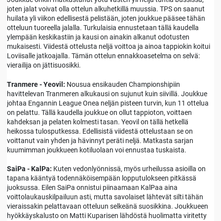
joten jalat voivat olla ottelun alkuhetkillä muussia. TPS on saanut
huilata yli viikon edellisestä pelistään, joten joukkue pääsee tähän
otteluun tuoreella jalalla. Turkulaisia ennustetaan tällä kaudella
ylempään keskikastiin ja kausi on ainakin alkanut odotusten
mukaisesti. Viidestä ottelusta neljä voittoa ja ainoa tappiokin koitui
Loviisalle jatkoajalla. Tämän ottelun ennakkoasetelma on selvä:
vierailija on jättisuosikki.
Tranmere - Yeovil:
Nousua ensikauden Championshipiin
havittelevan Tranmeren alkukausi on sujunut kuin siivillä. Joukkue
johtaa Engannin League Onea neljän pisteen turvin, kun 11 ottelua
on pelattu. Tällä kaudella joukkue on ollut tappioton, voittaen
kahdeksan ja pelaten kolmesti tasan. Yeovil on tällä hetkellä
heikossa tulosputkessa. Edellisistä viidestä ottelustaan se on
voittanut vain yhden ja hävinnyt peräti neljä. Matkasta sarjan
kuumimman joukkueen kotiluolaan voi ennustaa tuskaista.
SaiPa - KalPa:
Kuten vedonlyönnissä, myös urheilussa asioilla on
tapana kääntyä todennäköisempään lopputulokseen pitkässä
juoksussa. Eilen SaiPa onnistui piinaamaan KalPaa aina
voittolaukauskilpailuun asti, mutta savolaiset lähtevät silti tähän
vieraissakin pelattavaan otteluun selkeänä suosikkina. Joukkueen
hyökkäyskalusto on Matti Kuparisen lähdöstä huolimatta viritetty