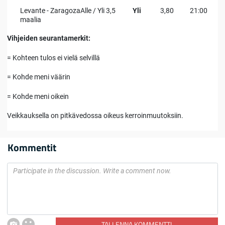
Levante - ZaragozaAlle / Yli 3,5
Yli
3,80
21:00
maalia
Vihjeiden seurantamerkit:
= Kohteen tulos ei vielä selvillä
= Kohde meni väärin
= Kohde meni oikein
Veikkauksella on pitkävedossa oikeus kerroinmuutoksiin.
Kommentit
TALLENNA KOMMENTTI