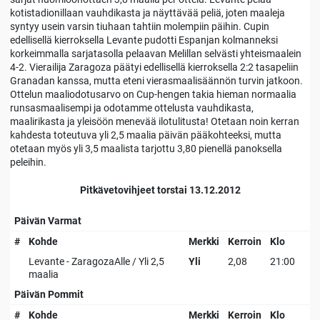
kotistadionillaan vauhdikasta ja näyttävää peliä, joten maaleja
syntyy usein varsin tiuhaan tahtiin molempiin päihin. Cupin
edellisellä kierroksella Levante pudotti Espanjan kolmanneksi
korkeimmalla sarjatasolla pelaavan Melillan selvästi yhteismaalein
4-2. Vierailija Zaragoza päätyi edellisellä kierroksella 2:2 tasapeliin
Granadan kanssa, mutta eteni vierasmaalisäännön turvin jatkoon.
Ottelun maaliodotusarvo on Cup-hengen takia hieman normaalia
runsasmaalisempi ja odotamme ottelusta vauhdikasta,
maalirikasta ja yleisöön menevää ilotulitusta! Otetaan noin kerran
kahdesta toteutuva yli 2,5 maalia päivän pääkohteeksi, mutta
otetaan myös yli 3,5 maalista tarjottu 3,80 pienellä panoksella
peleihin.
Pitkävetovihjeet torstai 13.12.2012
Päivän Varmat
#
Kohde
Merkki
Kerroin
Klo
Levante - ZaragozaAlle / Yli 2,5
Yli
2,08
21:00
maalia
Päivän Pommit
#
Kohde
Merkki
Kerroin
Klo