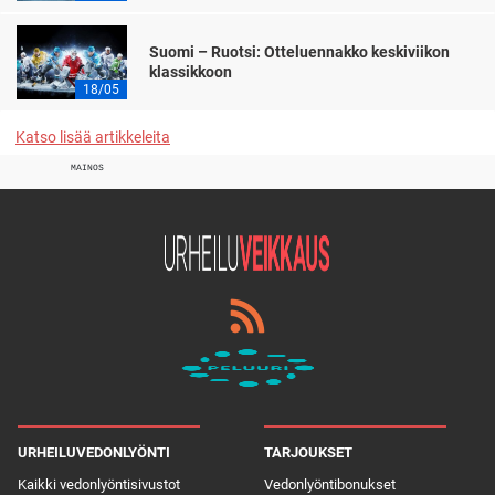
Suomi – Ruotsi: Otteluennakko keskiviikon
klassikkoon
18/05
Katso lisää artikkeleita
MAINOS
URHEILUVEDONLYÖNTI
TARJOUKSET
Kaikki vedonlyöntisivustot
Vedonlyöntibonukset