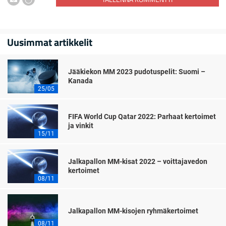
Uusimmat artikkelit
Jääkiekon MM 2023 pudotuspelit: Suomi –
Kanada
25/05
FIFA World Cup Qatar 2022: Parhaat kertoimet
ja vinkit
15/11
Jalkapallon MM-kisat 2022 – voittajavedon
kertoimet
08/11
Jalkapallon MM-kisojen ryhmäkertoimet
08/11