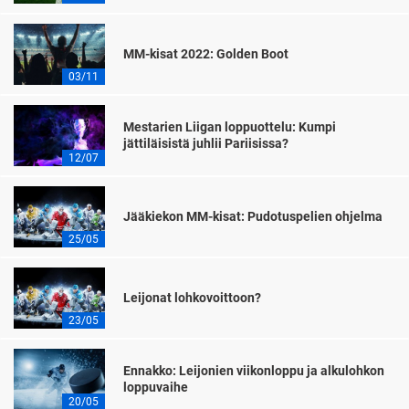
MM-kisat 2022: Golden Boot
03/11
Mestarien Liigan loppuottelu: Kumpi
jättiläisistä juhlii Pariisissa?
12/07
Jääkiekon MM-kisat: Pudotuspelien ohjelma
25/05
Leijonat lohkovoittoon?
23/05
Ennakko: Leijonien viikonloppu ja alkulohkon
loppuvaihe
20/05