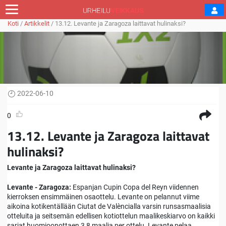
Koti
/
Artikkelit
/
13.12. Levante ja Zaragoza laittavat hulinaksi?
2022-06-10
0
13.12. Levante ja Zaragoza laittavat
hulinaksi?
Levante ja Zaragoza laittavat hulinaksi?
Levante - Zaragoza:
Espanjan Cupin Copa del Reyn viidennen
kierroksen ensimmäinen osaottelu. Levante on pelannut viime
aikoina kotikentällään Ciutat de Valèncialla varsin runsasmaalisia
otteluita ja seitsemän edellisen kotiottelun maalikeskiarvo on kaikki
sarjat huomioonottaen 3,8 maalia per ottelu. Levante pelaa