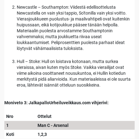
Newcastle – Southampton: Viidestä edellisottelusta
Newcastella on vain yksi tappio, So'tonilla vain yksi voitto.
Vierasjoukkueen puolustus- ja maalivahtipeli ovat kuitenkin
huipussaan, eikä kotijoukkue pääsee tänään helpolla.
Materiaalin puolesta arvostamme Southamptonin
vahvemmaksi, mutta joukkuetta riivaa useat
loukkaantumiset. Peliprosenttien puolesta parhaat ideat
löytyvät vähämaalisista tuloksista.
Hull – Stoke: Hull on loistava kotonaan, mutta surkea
vieraissa, aivan kuten myös Stoke. Vaikka vierailijat ovat
viime aikoina osoittaneet nousukuntoa, ei Hullin kotiedun
merkitystä pidä aliarvioida. Kun materiaaleissa ei ole suurta
eroa, lähtevät isännät otteluun suosikkeina.
Moniveto 3: JalkapalloUrheiluveikkaus.com vihjerivi:
Nro
Ottelut
1
Man C - Arsenal
Koti
1,2,3