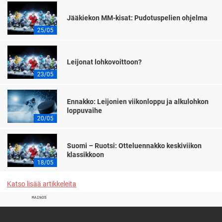
Jääkiekon MM-kisat: Pudotuspelien ohjelma
25/05
Leijonat lohkovoittoon?
23/05
Ennakko: Leijonien viikonloppu ja alkulohkon
loppuvaihe
20/05
Suomi – Ruotsi: Otteluennakko keskiviikon
klassikkoon
18/05
Katso lisää artikkeleita
MAINOS