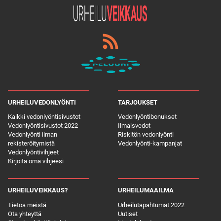
URHEILUVEDONLYÖNTI
TARJOUKSET
Kaikki vedonlyöntisivustot
Vedonlyöntibonukset
Vedonlyöntisivustot 2022
Ilmaisvedot
Vedonlyönti ilman
Riskitön vedonlyönti
rekisteröitymistä
Vedonlyönti-kampanjat
Vedonlyöntivihjeet
Kirjoita oma vihjeesi
URHEILUVEIKKAUS?
URHEILUMAAILMA
Tietoa meistä
Urheilutapahtumat 2022
Ota yhteyttä
Uutiset