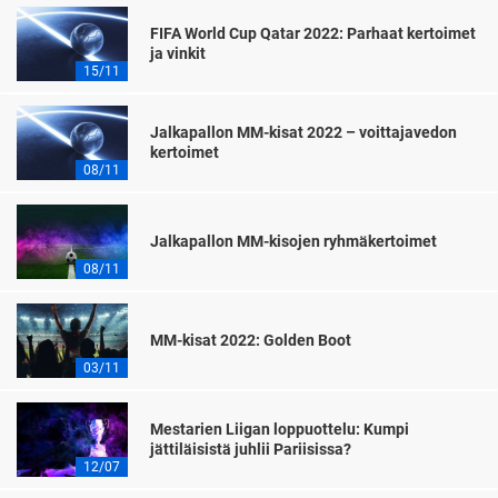
FIFA World Cup Qatar 2022: Parhaat kertoimet
ja vinkit
15/11
Jalkapallon MM-kisat 2022 – voittajavedon
kertoimet
08/11
Jalkapallon MM-kisojen ryhmäkertoimet
08/11
MM-kisat 2022: Golden Boot
03/11
Mestarien Liigan loppuottelu: Kumpi
jättiläisistä juhlii Pariisissa?
12/07