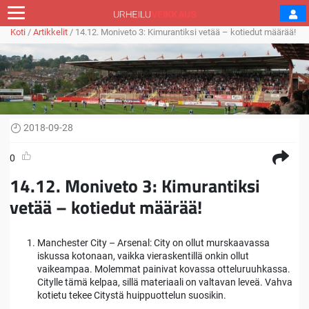
Koti
/
Artikkelit
/
14.12. Moniveto 3: Kimurantiksi vetää – kotiedut määrää!
2018-09-28
0
14.12. Moniveto 3: Kimurantiksi
vetää – kotiedut määrää!
Manchester City – Arsenal: City on ollut murskaavassa
iskussa kotonaan, vaikka vieraskentillä onkin ollut
vaikeampaa. Molemmat painivat kovassa otteluruuhkassa.
Citylle tämä kelpaa, sillä materiaali on valtavan leveä. Vahva
kotietu tekee Citystä huippuottelun suosikin.