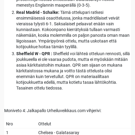
menestys Englannin maaperällä (0-3-5).
Real Madrid - Schalke:
Tämä ottelupari ratkesi
ensimmäisessä osaottelussa, jonka madridilaiset veivät
vieraissa tylysti 6-1. Saksalaiset pelaavat enään vain
kunniastaan. Kokoonpano kierrätyksiä tullaan varmasti
näkemään, koska molemmilla on paljon panosta oman maan
liigoissaan. Ympäripyöreä ottelu, mutta uskotaan että
kotijoukkue hoitaa tämän tyylillä.
Sheffield W - QPR :
Sheffield voi lähteä otteluun rennosti, sillä
joukkueella ei ole vaaraa pudota, mutta ei myöskään mitään
asiaa kärkitaistoihin mukaan. QPR sen sijaan on mukana
kärkitaistossa mukana ja voitto tästä ottelusta olisi
enemmän kuin tervetullut. QPR on materiaaliltaan
kotijoukkuetta edellä, mutta kotietu tasaa lähtökohtia.
Tasainen ottelu tiedossa.
Moniveto 4: Jalkapallo Urheiluveikkaus.com vihjerivi:
Nro
Ottelut
1
Chelsea - Galatasaray