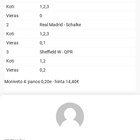
Koti
1,2,3
Vieras
0
2
Real Madrid - Schalke
Koti
1,2,3
Vieras
0,1
3
Sheffield W - QPR
Koti
1,2
Vieras
0,2
Moniveto 4: panos 0,20e - hinta 14,40€