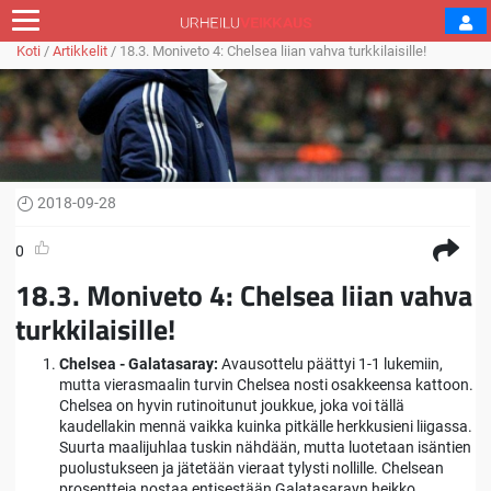
Koti
/
Artikkelit
/
18.3. Moniveto 4: Chelsea liian vahva turkkilaisille!
2018-09-28
0
18.3. Moniveto 4: Chelsea liian vahva
turkkilaisille!
Chelsea - Galatasaray:
Avausottelu päättyi 1-1 lukemiin,
mutta vierasmaalin turvin Chelsea nosti osakkeensa kattoon.
Chelsea on hyvin rutinoitunut joukkue, joka voi tällä
kaudellakin mennä vaikka kuinka pitkälle herkkusieni liigassa.
Suurta maalijuhlaa tuskin nähdään, mutta luotetaan isäntien
puolustukseen ja jätetään vieraat tylysti nollille. Chelsean
prosentteja nostaa entisestään Galatasarayn heikko