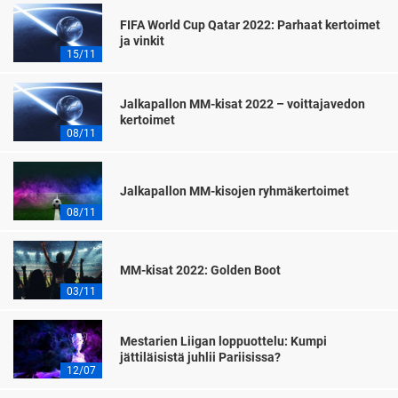
FIFA World Cup Qatar 2022: Parhaat kertoimet
ja vinkit
15/11
Jalkapallon MM-kisat 2022 – voittajavedon
kertoimet
08/11
Jalkapallon MM-kisojen ryhmäkertoimet
08/11
MM-kisat 2022: Golden Boot
03/11
Mestarien Liigan loppuottelu: Kumpi
jättiläisistä juhlii Pariisissa?
12/07