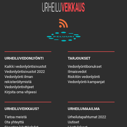
URHEILUVEDONLYÖNTI
TARJOUKSET
Kaikki vedonlyöntisivustot
Vedonlyöntibonukset
Vedonlyöntisivustot 2022
Ilmaisvedot
Vedonlyönti ilman
Riskitön vedonlyönti
rekisteröitymistä
Vedonlyönti-kampanjat
Vedonlyöntivihjeet
Kirjoita oma vihjeesi
URHEILUVEIKKAUS?
URHEILUMAAILMA
Tietoa meistä
Urheilutapahtumat 2022
Ota yhteyttä
Uutiset