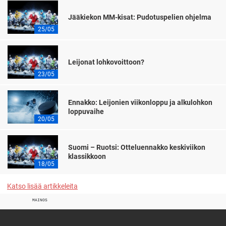
Jääkiekon MM-kisat: Pudotuspelien ohjelma
25/05
Leijonat lohkovoittoon?
23/05
Ennakko: Leijonien viikonloppu ja alkulohkon
loppuvaihe
20/05
Suomi – Ruotsi: Otteluennakko keskiviikon
klassikkoon
18/05
Katso lisää artikkeleita
MAINOS