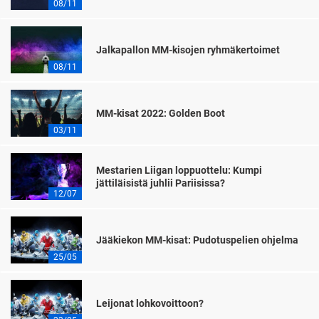
08/11
Jalkapallon MM-kisojen ryhmäkertoimet
08/11
MM-kisat 2022: Golden Boot
03/11
Mestarien Liigan loppuottelu: Kumpi
jättiläisistä juhlii Pariisissa?
12/07
Jääkiekon MM-kisat: Pudotuspelien ohjelma
25/05
Leijonat lohkovoittoon?