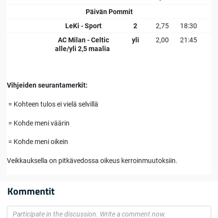
Päivän Pommit
LeKi - Sport
2
2,75
18:30
AC Milan - Celtic
yli
2,00
21:45
alle/yli 2,5 maalia
Vihjeiden seurantamerkit:
= Kohteen tulos ei vielä selvillä
= Kohde meni väärin
= Kohde meni oikein
Veikkauksella on pitkävedossa oikeus kerroinmuutoksiin.
Kommentit