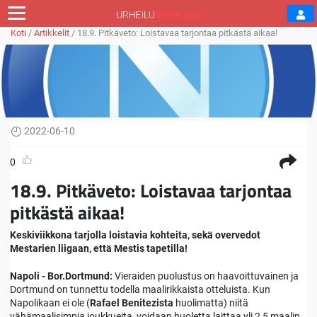
Koti
/
Artikkelit
/
18.9. Pitkäveto: Loistavaa tarjontaa pitkästä aikaa!
2022-06-10
0
18.9. Pitkäveto: Loistavaa tarjontaa
pitkästä aikaa!
Keskiviikkona tarjolla loistavia kohteita, sekä overvedot
Mestarien liigaan, että Mestis tapetilla!
Napoli - Bor.Dortmund:
Vieraiden puolustus on haavoittuvainen ja
Dortmund on tunnettu todella maalirikkaista otteluista. Kun
Napolikaan ei ole (
Rafael Benitezista
huolimatta) niitä
vähämaalisimpia joukkueita, voidaan huoletta laittaa yli 2,5 maalin