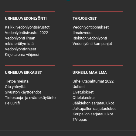
URHEILUVEDONLYÖNTI
TARJOUKSET
Kaikki vedonlyöntisivustot
Vedonlyöntibonukset
Vedonlyöntisivustot 2022
Ilmaisvedot
Vedonlyönti ilman
Riskitön vedonlyönti
rekisteröitymistä
Vedonlyönti-kampanjat
Vedonlyöntivihjeet
Kirjoita oma vihjeesi
URHEILUVEIKKAUS?
URHEILUMAAILMA
Tietoa meistä
Urheilutapahtumat 2022
Ota yhteyttä
Uutiset
Sivuston käyttöehdot
Livetulokset
Tietosuoja- ja evästekäytäntö
Ottelukeskus
Peluuri.fi
Jääkiekon sarjataulukot
Jalkapallon sarjataulukot
Koripallon sarjataulukot
TV-opas