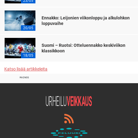
23/05
Ennakko: Leijonien viikonloppu ja alkulohkon
loppuvaihe
20/05
Suomi – Ruotsi: Otteluennakko keskiviikon
klassikkoon
18/05
Katso lisää artikkeleita
MAINOS