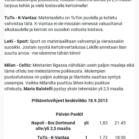
tarjous kehiin ja vielä loistavalla kertoimella!
TuTo - K-Vantaa:
Materiaalietu on TuTon puolella ja kotietu
vahvistaa tätä. K-Vantaa ei ole missään nimessä vakuuttanut
alkukaudella ja kerroin on suosikin voitosta loistava.
LeKi - Sport:
Sport on materiaaliltaan vahvempi ja vieraissakin
suosikki. Jostain syystä kertoinvertailussa Lekille annetaan liian
suurta arvoa - me iskemme tähän kiinni!
Milan - Celtic:
Mestarien liigassa nähdään usein paljon maaleja eikä
tämä ottelu tee mielestämme poikkeusta. Molempien
puolustuksissa on paljon aukkoja ja tilanteita saattaa syntyä
useampia. Vaikka Milanilta puuttuu lähes koko joukkue
ottelusta,
Mario Balotelli
pystyy yksin tekemään yli 2,5 maalia.
Pitkävetovihjeet keskiviikko 18.9.2013
Päivän Pankit
Napoli - Bor.Dortmund
yli
1,83
21.45
alle/yli 2,5 maalia
TuTo - K-Vantaa
1
1,72
18:30