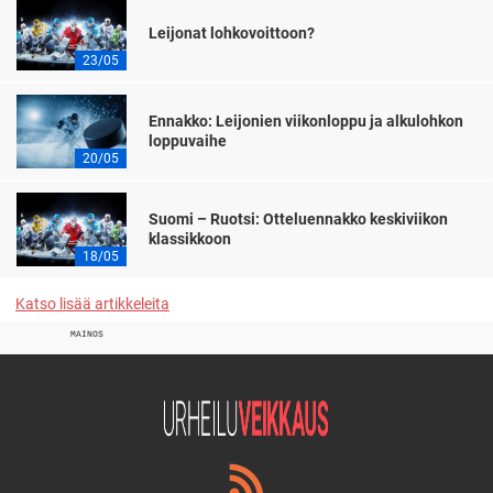
Leijonat lohkovoittoon?
23/05
Ennakko: Leijonien viikonloppu ja alkulohkon
loppuvaihe
20/05
Suomi – Ruotsi: Otteluennakko keskiviikon
klassikkoon
18/05
Katso lisää artikkeleita
MAINOS