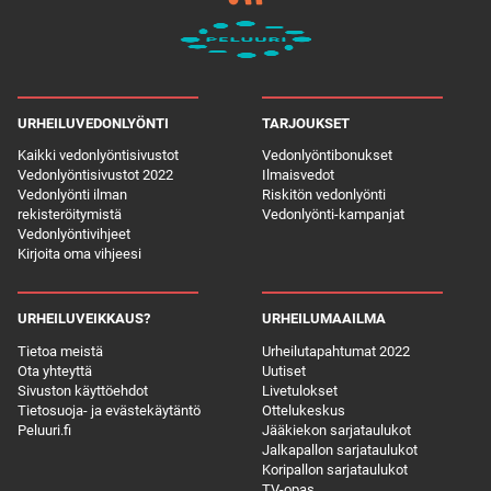
URHEILUVEDONLYÖNTI
TARJOUKSET
Kaikki vedonlyöntisivustot
Vedonlyöntibonukset
Vedonlyöntisivustot 2022
Ilmaisvedot
Vedonlyönti ilman
Riskitön vedonlyönti
rekisteröitymistä
Vedonlyönti-kampanjat
Vedonlyöntivihjeet
Kirjoita oma vihjeesi
URHEILUVEIKKAUS?
URHEILUMAAILMA
Tietoa meistä
Urheilutapahtumat 2022
Ota yhteyttä
Uutiset
Sivuston käyttöehdot
Livetulokset
Tietosuoja- ja evästekäytäntö
Ottelukeskus
Peluuri.fi
Jääkiekon sarjataulukot
Jalkapallon sarjataulukot
Koripallon sarjataulukot
TV-opas