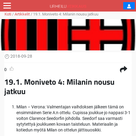
Koti
/
Artikkelit
/
19.1. Moniveto 4: Milanin nousu jatkuu
2018-09-28
0
19.1. Moniveto 4: Milanin nousu
jatkuu
Milan – Verona: Valmentajan vaihdoksen jälkeen tämä on
ensimmäinen Serie A:n ottelu. Cupissa joukkue jo nappasi 3-1
voiton Clarence Seedorfin johdolla. Seedorf saa varmasti
sytytettyä joukkueen kovaan taisteluun. Materiaalin ja
kotiedun myötä Milan on ottelun jättisuosikki.