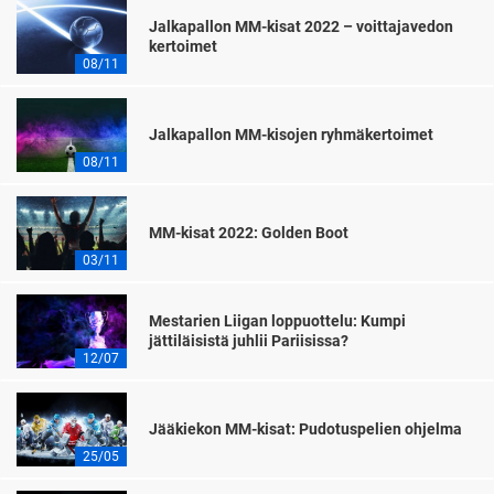
Jalkapallon MM-kisat 2022 – voittajavedon
kertoimet
08/11
Jalkapallon MM-kisojen ryhmäkertoimet
08/11
MM-kisat 2022: Golden Boot
03/11
Mestarien Liigan loppuottelu: Kumpi
jättiläisistä juhlii Pariisissa?
12/07
Jääkiekon MM-kisat: Pudotuspelien ohjelma
25/05