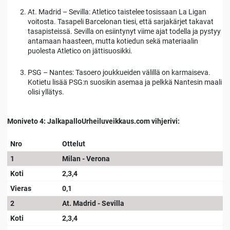
At. Madrid – Sevilla: Atletico taistelee tosissaan La Ligan
voitosta. Tasapeli Barcelonan tiesi, että sarjakärjet takavat
tasapisteissä. Sevilla on esiintynyt viime ajat todella ja pystyy
antamaan haasteen, mutta kotiedun sekä materiaalin
puolesta Atletico on jättisuosikki.
PSG – Nantes: Tasoero joukkueiden välillä on karmaiseva.
Kotietu lisää PSG:n suosikin asemaa ja pelkkä Nantesin maali
olisi yllätys.
Moniveto 4: JalkapalloUrheiluveikkaus.com vihjerivi:
Nro
Ottelut
1
Milan - Verona
Koti
2,3,4
Vieras
0,1
2
At. Madrid - Sevilla
Koti
2,3,4