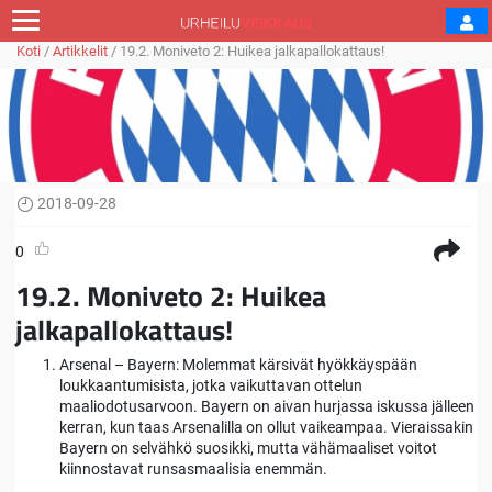
Koti
/
Artikkelit
/
19.2. Moniveto 2: Huikea jalkapallokattaus!
2018-09-28
0
19.2. Moniveto 2: Huikea
jalkapallokattaus!
Arsenal – Bayern: Molemmat kärsivät hyökkäyspään
loukkaantumisista, jotka vaikuttavan ottelun
maaliodotusarvoon. Bayern on aivan hurjassa iskussa jälleen
kerran, kun taas Arsenalilla on ollut vaikeampaa. Vieraissakin
Bayern on selvähkö suosikki, mutta vähämaaliset voitot
kiinnostavat runsasmaalisia enemmän.