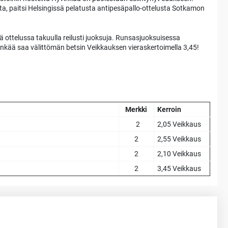
alta, paitsi Helsingissä pelatusta antipesäpallo-ottelusta Sotkamon
ässä ottelussa takuulla reilusti juoksuja. Runsasjuoksuisessa
inkää saa välittömän betsin Veikkauksen vieraskertoimella 3,45!
Merkki
Kerroin
2
2,05 Veikkaus
2
2,55 Veikkaus
2
2,10 Veikkaus
2
3,45 Veikkaus