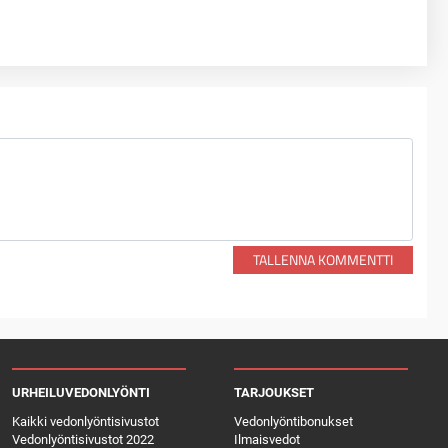
TALLENNA KOMMENTTI
URHEILUVEDONLYÖNTI
TARJOUKSET
Kaikki vedonlyöntisivustot
Vedonlyöntibonukset
Vedonlyöntisivustot 2022
Ilmaisvedot