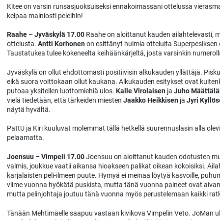
Kitee on varsin runsasjuoksuiseksi ennakoimassani ottelussa vierasm
kelpaa mainiosti peleihin!
Raahe – Jyväskylä 17.00
Raahe on aloittanut kauden ailahtelevasti, 
ottelusta.
Antti Korhonen
on esittänyt huimia otteluita Superpesiksen 
Taustatukea tulee kokeneelta keihäänkärjeltä, josta varsinkin numeroll
Jyväskylä on ollut ehdottomasti positiivisin alkukauden yllättäjä. Pis
eikä suora voittokaan ollut kaukana. Alkukauden esitykset ovat kuite
putoaa yksitellen luottomiehiä ulos.
Kalle Virolaisen
ja
Juho Määttäl
vielä tiedetään, että tärkeiden miesten
Jaakko Heikkisen
ja
Jyri Kyllö
näytä hyvältä.
PattU ja Kiri kuuluvat molemmat tällä hetkellä suurennuslasin alla olev
pelaamatta.
Joensuu – Vimpeli 17.00
Joensuu on aloittanut kauden odotusten muka
valmis, joukkue vaatii aikansa hioakseen palikat oikean kokoisiksi. Ail
karjalaisten peli-ilmeen puute. Hymyä ei meinaa löytyä kasvoille, puhu
viime vuonna hyökätä puskista, mutta tänä vuonna paineet ovat aivan
mutta pelinjohtaja joutuu tänä vuonna myös perustelemaan kaikki ratkai
Tänään Mehtimäelle saapuu vastaan kivikova Vimpelin Veto. JoMan ulko