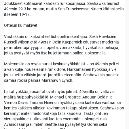
Joukkueet kohtasivat kahdesti runkosarjassa. Seahawks teurasti
49ersin 29-3 kotonaan, mutta San Franciscossa Niners käänsi pelin
itselleen 19-17.
Ottelun kulmakivet:
Vastakkain on kaksi atleettista pelinrakentajaa. Sekä Hawksien
Russell Wilson että 49ersin Colin Kaepernick edustavat modernia
pelinrakentajatyyppiä: nopeita, voimakkaita, hyväkätisiä pelaajia,
jotka pystyvät myös itse kuljettamaan palloa juoksemalla.
Molemmilla on myös hurjat keskushyökkääjät. Jos 49ersin peli ei
aivan kulje, nouse esiin Frank Gore. Härkämäinen hyökkääjä vie
joukkuetta väkisin jaardi jaardilta eteenpäin. Seahawksin puolelle
samaa roolia painaa Marshawn Lynch.
Laitahyökkääjäosastot ovat myös julmat. 49ersilla on valtava
määrä huippuhyökkääjiä: Michael Grabtree, Anquan Boldin ja
Vernon Davis. Tänään Ninersin hyökkäys saa kuitenkin vastaansa
kenties kaikkien aikojen kovimman takapuolustuksen. Seahawks on
kerännyt eniten heitonkatkoja tällä kaudella. Tästä johtuen
vierasjoukkue luultavasti luottaa enemmän juoksupeliinsä.
Avainosaan jää; miten Seattle saa pysäytettyä Goren sekä