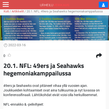
Koti
/
Artikkelit
/
20.1. NFL: 49ers ja Seahawks hegemoniakamppailussa
2022-03-16
0
20.1. NFL: 49ers ja Seahawks
hegemoniakamppailussa
49ers ja Seahawks ovat pitäneet vihaa yllä vuosien ajan.
Joukkueiden kohtaamiset ovat aina tulikuumia ja nyt luvassa on
konferenssifinaali. Lähtökohdat eivät voisi olla herkullisemmat.
NFL-ennakko & -pelivihjeet: