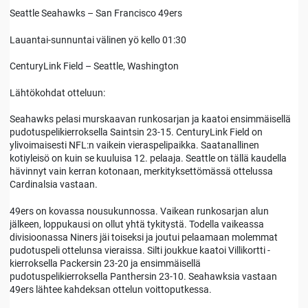
Seattle Seahawks – San Francisco 49ers
Lauantai-sunnuntai välinen yö kello 01:30
CenturyLink Field – Seattle, Washington
Lähtökohdat otteluun:
Seahawks pelasi murskaavan runkosarjan ja kaatoi ensimmäisellä
pudotuspelikierroksella Saintsin 23-15. CenturyLink Field on
ylivoimaisesti NFL:n vaikein vieraspelipaikka. Saatanallinen
kotiyleisö on kuin se kuuluisa 12. pelaaja. Seattle on tällä kaudella
hävinnyt vain kerran kotonaan, merkityksettömässä ottelussa
Cardinalsia vastaan.
49ers on kovassa nousukunnossa. Vaikean runkosarjan alun
jälkeen, loppukausi on ollut yhtä tykitystä. Todella vaikeassa
divisioonassa Niners jäi toiseksi ja joutui pelaamaan molemmat
pudotuspeli ottelunsa vieraissa. Silti joukkue kaatoi Villikortti -
kierroksella Packersin 23-20 ja ensimmäisellä
pudotuspelikierroksella Panthersin 23-10. Seahawksia vastaan
49ers lähtee kahdeksan ottelun voittoputkessa.