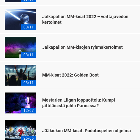
Jalkapallon MM-kisat 2022 – voittajavedon
kertoimet
08/11
Jalkapallon MM-kisojen ryhmäkertoimet
08/11
MM-kisat 2022: Golden Boot
03/11
Mestarien Liigan loppuottelu: Kumpi
jättiläisistä juhlii Pariisissa?
12/07
Jääkiekon MM-kisat: Pudotuspelien ohjelma
25/05