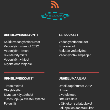
URHEILUVEDONLYÖNTI
TARJOUKSET
Kaikki vedonlyöntisivustot
Vedonlyöntibonukset
Vedonlyöntisivustot 2022
Ilmaisvedot
Vedonlyönti ilman
Riskitön vedonlyönti
rekisteröitymistä
Vedonlyönti-kampanjat
Vedonlyöntivihjeet
Kirjoita oma vihjeesi
URHEILUVEIKKAUS?
URHEILUMAAILMA
Tietoa meistä
Urheilutapahtumat 2022
Ota yhteyttä
Uutiset
Sivuston käyttöehdot
Livetulokset
Tietosuoja- ja evästekäytäntö
Ottelukeskus
Peluuri.fi
Jääkiekon sarjataulukot
Jalkapallon sarjataulukot