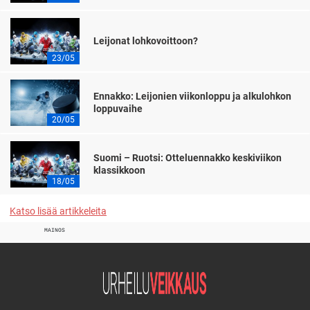
Leijonat lohkovoittoon?
23/05
Ennakko: Leijonien viikonloppu ja alkulohkon
loppuvaihe
20/05
Suomi – Ruotsi: Otteluennakko keskiviikon
klassikkoon
18/05
Katso lisää artikkeleita
MAINOS