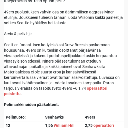
Kaepernickin ns. read option-pelit?
49ers puolustuksen vahvin osa on äärimmäisen aggressiivinen
etulinja. Joukkueen tuleekin tänään luoda Wilsoniin kaikki paineet ja
sotkea Seattle-hyökkäys heti alusta.
Arvio & pelivihje:
Seattlen fanaattinen kotiyleisö sai Drew Breesin paskomaan
housuunsa. 49ers on kuitenkin osoittanut pärjäävänsä
vieraspeleissä ja kokenut pudotuspelijoukkue tuskin herpaantuu
vierasyleisön edessä. Niners pääsee tulemaan otteluun
altavastaajan paikalta ja kaikki paineet ovat Seahawksilla.
Materiaaleissa ei ole suurta eroa ja kansainvälisessä
kerroinvertailussa vieraat ovat turhan aliarvostettuja. Luvassa on
luultavasti vähämaalinen ja todella tasainen kamppailu. Paras
tarjous vieraista on tasoitusveto 49ers +6 1,74
operaattori
poistettu
.
Pelimarkkinoiden pääkohteet:
Pelimuoto:
Seahawks
49ers
12
1,56
William Hill
2,75
operaattori