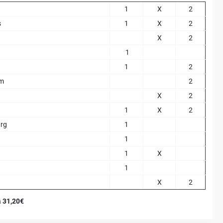
1
X
2
s
1
X
2
X
2
1
1
2
am
2
X
2
1
X
2
urg
1
1
1
X
1
X
2
ä 31,20€