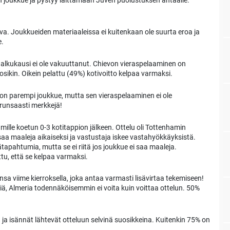
en joukkue ja pystyy laittamaan Juven puolustuksen ahtaalle.
va. Joukkueiden materiaaleissa ei kuitenkaan ole suurta eroa ja
e.
alkukausi ei ole vakuuttanut. Chievon vieraspelaaminen on
osikin. Oikein pelattu (49%) kotivoitto kelpaa varmaksi.
on parempi joukkue, mutta sen vieraspelaaminen ei ole
 runsaasti merkkejä!
ille koetun 0-3 kotitappion jälkeen. Ottelu oli Tottenhamin
i saa maaleja aikaiseksi ja vastustaja iskee vastahyökkäyksistä.
apahtumia, mutta se ei riitä jos joukkue ei saa maaleja.
ttu, että se kelpaa varmaksi.
sa viime kierroksella, joka antaa varmasti lisävirtaa tekemiseen!
ntiä, Almeria todennäköisemmin ei voita kuin voittaa ottelun. 50%
a isännät lähtevät otteluun selvinä suosikkeina. Kuitenkin 75% on