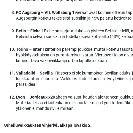
FC Augsburg – VfL Wolfsburg 1
Vieraat ovat kolmen ottelun tap
Augsburgin kotietu tekee siitä suosikin ja 45% pelattu kotivoitto
Betis – Elche 1
Elche on sarjataulukossa pisteen Betisiä edellä, 
Betisistä selvän suosikin ja todella osuva kotivoitto (63%) kelpa
Torino – Inter 1x
Inter on parempi joukkue, mutta kotietu tasoitta
hyökkäystehoissa on parantamisen varaa. Vierasvoitto on aivan l
kunnioittava vakioveikkaaja ottaa lapulle mukaan.
Valladolid – Sevilla 1
Tasoero ei ole kummoinen Sevillan eduksi j
loukkaantumishuolista. Vaikka Valladolid on esiintynyt viime ajat 
paras idea!
Lyon – Bordeaux x2
Kahden vaisusti kauden aloittaneen joukkue
Materiaaleissa ei kuitenkaan ole suurta eroa ja Lyon todennäköis
ykkönen ei mahdu riville millään.
Urheiluveikkauksen vihjeriviJalkapallovakio 2