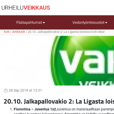
Päätapahtumat
Vedonlyöntisivustot
Koti
/
Artikkelit
/
20.10. Jalkapallovakio 2: La Ligasta loistava koti-idea!
28 Sep 2018 at 13:31
20.10. Jalkapallovakio 2: La Ligasta loi
Fiorentina – Juventus 1x2
Juventus on materiaaliltaan parempi 