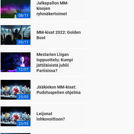
Jalkapallon MM-
kisojen
ryhmäkertoimet
08/11
MM-kisat 2022: Golden
Boot
03/11
Mestarien Liigan
loppuottelu: Kumpi
jättiläisistä juhlii
12/07
Pariisissa?
Jääkiekon MM-kisat:
Pudotuspelien ohjelma
25/05
Leijonat
lohkovoittoon?
23/05