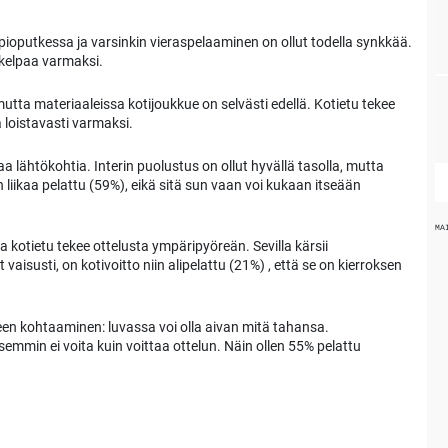
pioputkessa ja varsinkin vieraspelaaminen on ollut todella synkkää.
 kelpaa varmaksi.
mutta materiaaleissa kotijoukkue on selvästi edellä. Kotietu tekee
a loistavasti varmaksi.
a lähtökohtia. Interin puolustus on ollut hyvällä tasolla, mutta
iikaa pelattu (59%), eikä sitä sun vaan voi kukaan itseään
MA
a kotietu tekee ottelusta ympäripyöreän. Sevilla kärsii
vaisusti, on kotivoitto niin alipelattu (21%) , että se on kierroksen
en kohtaaminen: luvassa voi olla aivan mitä tahansa.
emmin ei voita kuin voittaa ottelun. Näin ollen 55% pelattu