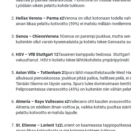
saattaa jo painaa takaraivossa. Fiorentina on todella vaarallin
Lyödään oikein pelattu kohde tukkoon.
Hellas Verona – Parma x2
Verona on ollut kotonaan todella vah
aivan liikaa pelattu kotivoitto (59%) ei mahdu millään riveillemm
Genoa – ChievoVerona 1
Genoa on parempi joukkue, mutta sen 
kuitenkin ollut varsin kyseenalaista ja kotietu tekee Genoasta su
HSV – VfB Stuttgart 12
Tasainen kamppailu tiedossa. Stuttgart 
vakuuttanut. HSV:n kotietu tekee lähtökohdista ympäripyöreät:
Aston Villa – Tottenham 2
Spurs lähti maaottelutauolle West Ham
alkukausi pienoiskoossa: joukkue pitää palloa, hallitsee peliä, e
Tänään tilanne on täysin sama, Spurs tulee dominoimaan kenttät
Peliprosenteissa vierasvoitto (45%) on kuitenkin niin vähän pela
Almeria – Rayo Vallecano x2
Vallecano otti kauden avausvoitton
Almeria on edelleen ilman voittoa ja, vaikka kotietu puoltaa isä
pelattu kotivoitto ei mahdu lapulle.
St. Etienne – Lorient 1z2
Lorient on kaameassa tappioputkessa j
aivan liikaa kotivoitosta ja me lyömme kohteen tukkoon.