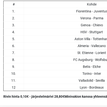
#
Kohde
1.
Fiorentina - Juventu
2.
Verona - Parma
3.
Genoa - Chievo
4.
HSV - Stuttgart
5.
Aston Villa - Tottenh
6.
Almeria - Vallecano
7.
St. Etienne - Lorient
8.
FC Augsburg - Wolfsb
9.
Betis - Elche
10.
Torino - Inter
11.
Valladolid - Sevilla
12
Lyon - Bordeaux
Rivin hinta 0,10€ - järjestelmärivi 28,80€
Minivakion kanssa yhteens