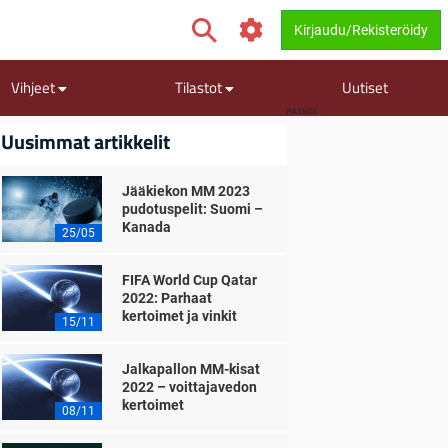
Kirjaudu/Rekisteröidy
Vihjeet
Tilastot
Uutiset
MAINOS
Uusimmat artikkelit
Jääkiekon MM 2023
pudotuspelit: Suomi –
Kanada
25/05
FIFA World Cup Qatar
2022: Parhaat
kertoimet ja vinkit
15/11
Jalkapallon MM-kisat
2022 – voittajavedon
kertoimet
08/11