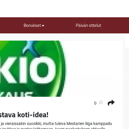
Bonukset
Päivän ottelut
0
stava koti-idea!
ja vieraissakin suosikki, mutta tuleva Mestarien liiga kamppailu