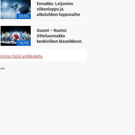
Ennakko: Leijonien
viikonloppu ja
alkulohkon loppuvaihe
20/05
Suomi – Ruotsi:
Otteluennakko
keskiviikon klassikkoon
18/05
Katso lisää artikkeleita
INOS