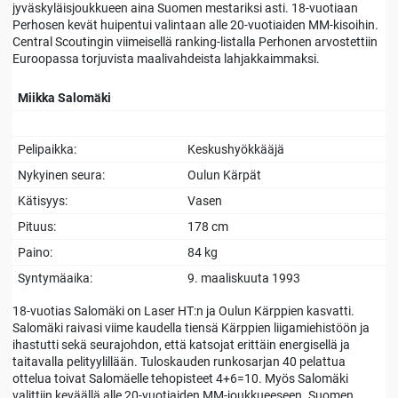
jyväskyläisjoukkueen aina Suomen mestariksi asti. 18-vuotiaan
Perhosen kevät huipentui valintaan alle 20-vuotiaiden MM-kisoihin.
Central Scoutingin viimeisellä ranking-listalla Perhonen arvostettiin
Euroopassa torjuvista maalivahdeista lahjakkaimmaksi.
Miikka Salomäki
Pelipaikka:
Keskushyökkääjä
Nykyinen seura:
Oulun Kärpät
Kätisyys:
Vasen
Pituus:
178 cm
Paino:
84 kg
Syntymäaika:
9. maaliskuuta 1993
18-vuotias Salomäki on Laser HT:n ja Oulun Kärppien kasvatti.
Salomäki raivasi viime kaudella tiensä Kärppien liigamiehistöön ja
ihastutti sekä seurajohdon, että katsojat erittäin energisellä ja
taitavalla pelityylillään. Tuloskauden runkosarjan 40 pelattua
ottelua toivat Salomäelle tehopisteet 4+6=10. Myös Salomäki
valittiin keväällä alle 20-vuotiaiden MM-joukkueeseen. Suomen