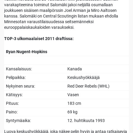
varakapteenina toiminut Salomäki jakoi neljällä osumallaan
joukkueen sisäisen maalipörssin Joel Armian ja Miro Aaltosen
kanssa. Salomäki on Central Scoutingin listan mukaan ehdolla
Minnesotan varaustilaisuudessa seitsemänneksi
eurooppalaiskaukaloiden varaukseksi.
TOP-3 ulkomaalaiset
2011 draftissa:
Ryan Nugent-Hopkins
Kansalaisuus:
Kanada
Pelipaikka:
Keskushyökkääjä
Nykyinen seura:
Red Deer Rebels (WHL)
Kätisyys:
Vasen
Pituus:
183 cm
Paino:
69 kg
Syntymäaika:
12. huhtikuuta 1993
Luova keskushyökkääjä, joka näkee pelin hyvin ja antaa ratkaisevia