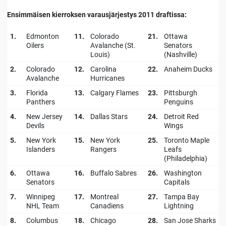
Ensimmäisen kierroksen varausjärjestys 2011 draftissa:
1.
Edmonton
11.
Colorado
21.
Ottawa
Oilers
Avalanche (St.
Senators
Louis)
(Nashville)
2.
Colorado
12.
Carolina
22.
Anaheim Ducks
Avalanche
Hurricanes
3.
Florida
13.
Calgary Flames
23.
Pittsburgh
Panthers
Penguins
4.
New Jersey
14.
Dallas Stars
24.
Detroit Red
Devils
Wings
5.
New York
15.
New York
25.
Toronto Maple
Islanders
Rangers
Leafs
(Philadelphia)
6.
Ottawa
16.
Buffalo Sabres
26.
Washington
Senators
Capitals
7.
Winnipeg
17.
Montreal
27.
Tampa Bay
NHL Team
Canadiens
Lightning
8.
Columbus
18.
Chicago
28.
San Jose Sharks