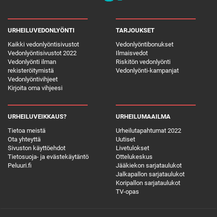
URHEILUVEDONLYÖNTI
TARJOUKSET
Kaikki vedonlyöntisivustot
Vedonlyöntibonukset
Vedonlyöntisivustot 2022
Ilmaisvedot
Vedonlyönti ilman
Riskitön vedonlyönti
rekisteröitymistä
Vedonlyönti-kampanjat
Vedonlyöntivihjeet
Kirjoita oma vihjeesi
URHEILUVEIKKAUS?
URHEILUMAAILMA
Tietoa meistä
Urheilutapahtumat 2022
Ota yhteyttä
Uutiset
Sivuston käyttöehdot
Livetulokset
Tietosuoja- ja evästekäytäntö
Ottelukeskus
Peluuri.fi
Jääkiekon sarjataulukot
Jalkapallon sarjataulukot
Koripallon sarjataulukot
TV-opas