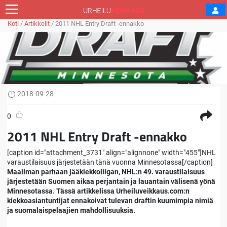
Koti
/
Artikkelit
/
2011 NHL Entry Draft -ennakko
2018-09-28
0
2011 NHL Entry Draft -ennakko
[caption id="attachment_3731" align="alignnone" width="455"]NHL
varaustilaisuus järjestetään tänä vuonna Minnesotassa[/caption]
Maailman parhaan jääkiekkoliigan, NHL:n 49. varaustilaisuus
järjestetään Suomen aikaa perjantain ja lauantain välisenä yönä
Minnesotassa. Tässä artikkelissa Urheiluveikkaus.com:n
kiekkoasiantuntijat ennakoivat tulevan draftin kuumimpia nimiä
ja suomalaispelaajien mahdollisuuksia.