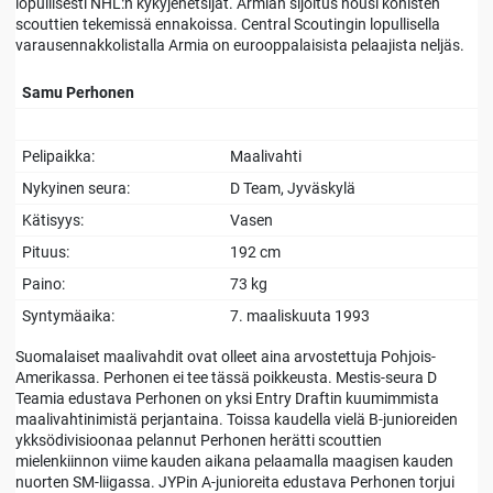
lopullisesti NHL:n kykyjenetsijät. Armian sijoitus nousi kohisten
scouttien tekemissä ennakoissa. Central Scoutingin lopullisella
varausennakkolistalla Armia on eurooppalaisista pelaajista neljäs.
Samu Perhonen
Pelipaikka:
Maalivahti
Nykyinen seura:
D Team, Jyväskylä
Kätisyys:
Vasen
Pituus:
192 cm
Paino:
73 kg
Syntymäaika:
7. maaliskuuta 1993
Suomalaiset maalivahdit ovat olleet aina arvostettuja Pohjois-
Amerikassa. Perhonen ei tee tässä poikkeusta. Mestis-seura D
Teamia edustava Perhonen on yksi Entry Draftin kuumimmista
maalivahtinimistä perjantaina. Toissa kaudella vielä B-junioreiden
ykksödivisioonaa pelannut Perhonen herätti scouttien
mielenkiinnon viime kauden aikana pelaamalla maagisen kauden
nuorten SM-liigassa. JYPin A-junioreita edustava Perhonen torjui