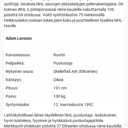
syöttöjä. Aineksia NHL-seurojen ykkösketjujen pelinrakentajaksi. Oli
kolmas WHL:n pistepörssissä viime kaudella nakuttamalla 106
pistettä 69 ottelussa. Voitti syöttötilaston 75 merkinnällä.
Heikkoudeksi voidaan lukea pieni koko ja puutteellinen fysiikka NHL-
tasolle.
Adam Larsson
Kansalaisuus:
Ruotsi
Pelipaikka:
Puolustaja
Nykyinen seura:
Skellefteå AIK (Elitserien)
Kätisyys:
Oikea
Pituus:
191 cm
Paino:
100 kg
Syntymäaika:
12. marraskuuta 1992
Lähtökohdiltaan lähes täydellinen NHL-puolustaja. Isokokoinen,
hyvin luisteleva, fyysinen ja hyökkäävä puolustajajärkäle.
Merkkautti yhdeksän pistettä 37 Elitserien-ottelussa viime kaudella.