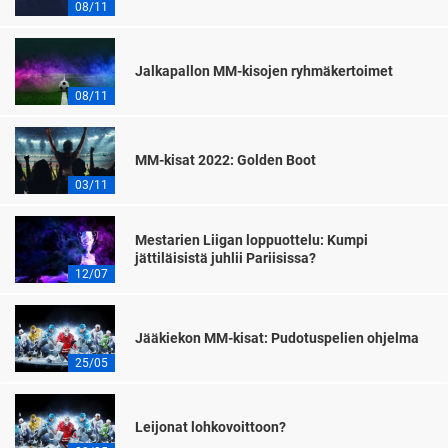
08/11
Jalkapallon MM-kisojen ryhmäkertoimet
08/11
MM-kisat 2022: Golden Boot
03/11
Mestarien Liigan loppuottelu: Kumpi
jättiläisistä juhlii Pariisissa?
12/07
Jääkiekon MM-kisat: Pudotuspelien ohjelma
25/05
Leijonat lohkovoittoon?