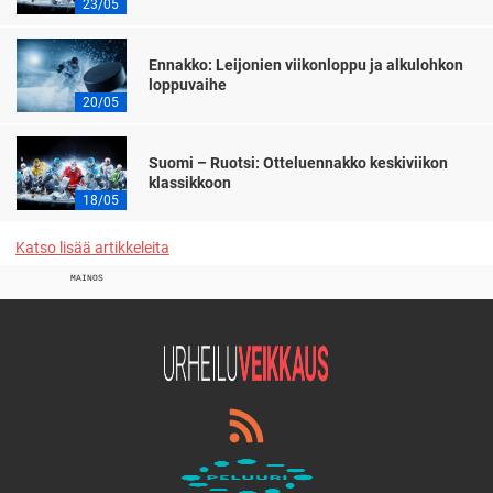
23/05
Ennakko: Leijonien viikonloppu ja alkulohkon
loppuvaihe
20/05
Suomi – Ruotsi: Otteluennakko keskiviikon
klassikkoon
18/05
Katso lisää artikkeleita
MAINOS