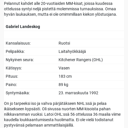
Pelannut kahdet alle 20-vuotiaiden MM-kisat, joissa kuudessa
ottelussa syntyi neljä pistettä molemmissa turnauksissa. Omaa
hyvän laukauksen, mutta ei ole omimmillaan kiekon ylöstuojana.
Gabriel Landeskog
Kansalaisuus:
Ruotsi
Pelipaikka:
Laitahyökkääjä
Nykyinen seura:
Kitchener Rangers (OHL)
Kätisyys:
Vasen
Pituus:
183 cm
Paino:
89 kg
Syntymäaika:
23. marraskuuta 1992
On jo tarpeeksi iso ja vahva pärjätäkseen NHL:ssä ja pelaa
ikäisekseen kypsästi. Oli sivussa nuorten MM-kisoista pahan
nilkkavamman vuoksi. Latoi OHL:ssä 56 ottelussa 36 maalia viime
kaudella loukkaantumisesta huolimatta. Ei ole vielä todistanut
pystyvänsä pelamaan ammattilaisjäillä.