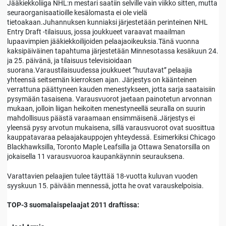
Jääkiekkoliiga NHL:n mestari saatiin selville vain viikko sitten, mutta
seuraorganisaatioille kesälomasta ei ole vielä
tietoakaan.Juhannuksen kunniaksi järjestetään perinteinen NHL
Entry Draft -tilaisuus, jossa joukkueet varaavat maailman
lupaavimpien jääkiekkoilijoiden pelaajaoikeuksia.Tänä vuonna
kaksipäiväinen tapahtuma järjestetään Minnesotassa kesäkuun 24.
ja 25. päivänä, ja tilaisuus televisioidaan
suorana.Varaustilaisuudessa joukkueet ”huutavat” pelaajia
yhteensä seitsemän kierroksen ajan. Järjestys on käänteinen
verrattuna päättyneen kauden menestykseen, jotta sarja saataisiin
pysymään tasaisena. Varausvuorot jaetaan painotetun arvonnan
mukaan, jolloin liigan heikoiten menestyneellä seuralla on suurin
mahdollisuus päästä varaamaan ensimmäisenä.Järjestys ei
yleensä pysy arvotun mukaisena, sillä varausvuorot ovat suosittua
kauppatavaraa pelaajakauppojen yhteydessä. Esimerkiksi Chicago
Blackhawksilla, Toronto Maple Leafsilla ja Ottawa Senatorsilla on
jokaisella 11 varausvuoroa kaupankäynnin seurauksena.
Varattavien pelaajien tulee täyttää 18-vuotta kuluvan vuoden
syyskuun 15. päivään mennessä, jotta he ovat varauskelpoisia.
TOP-3 suomalaispelaajat 2011 draftissa: