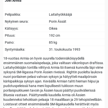
Joel Armia
Pelipaikka:
Laitahyökkääjä
Nykyinen seura:
Porin Ässät
Kätisyys:
Oikea
Pituus:
192 cm
Paino:
85 kg
Syntymäaika:
31. toukokuuta 1993
18-vuotias Armia on hyvin suurella todennäköisyydellä
ensimmäinen suomalaispelaaja, joka valitaan viikonlopun draftissa.
Laitahyökkäjän tontilla viihtyvä Armia löi itsensä kunnolla läpi viime
syksynä SM-liigassa Porin Ässien riveissä. Rightin puolelta laukova
nuori porilainen pelasi vahvan syksyn ja hätyytteli maalipörssin
kärkipaikkoja syksyn ajan. Keväällä Armian tahti hieman hiipui ja
pudotuspeleissä hana meni lopullisesti tukkoon muun
porilaisjoukkueen tavoin ja Ässien kausi päättyi puolivälierissä
Bluesia vastaan. Päättyneellä kaudella Armia oli Ässien
kuudenneksi tehokkain pelaaja 18 maalillaan ja 29 tehopisteellään.
Loistavat otteet ensimmäisellä SM-liigakaudella herättivät myös