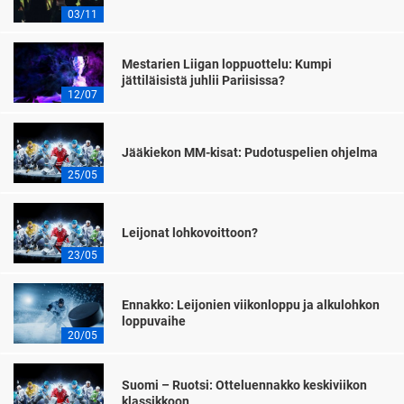
03/11
Mestarien Liigan loppuottelu: Kumpi
jättiläisistä juhlii Pariisissa?
12/07
Jääkiekon MM-kisat: Pudotuspelien ohjelma
25/05
Leijonat lohkovoittoon?
23/05
Ennakko: Leijonien viikonloppu ja alkulohkon
loppuvaihe
20/05
Suomi – Ruotsi: Otteluennakko keskiviikon
klassikkoon