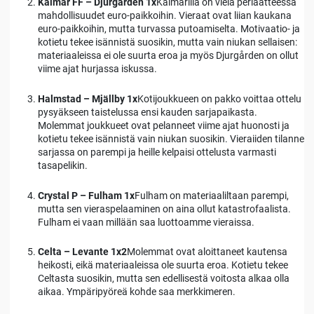
Kalmar FF – Djurgården 1x
Kalmarilla on vielä periaatteessa
mahdollisuudet euro-paikkoihin. Vieraat ovat liian kaukana
euro-paikkoihin, mutta turvassa putoamiselta. Motivaatio- ja
kotietu tekee isännistä suosikin, mutta vain niukan sellaisen:
materiaaleissa ei ole suurta eroa ja myös Djurgården on ollut
viime ajat hurjassa iskussa.
Halmstad – Mjällby 1x
Kotijoukkueen on pakko voittaa ottelu
pysyäkseen taistelussa ensi kauden sarjapaikasta.
Molemmat joukkueet ovat pelanneet viime ajat huonosti ja
kotietu tekee isännistä vain niukan suosikin. Vieraiiden tilanne
sarjassa on parempi ja heille kelpaisi ottelusta varmasti
tasapelikin.
Crystal P – Fulham 1x
Fulham on materiaaliltaan parempi,
mutta sen vieraspelaaminen on aina ollut katastrofaalista.
Fulham ei vaan millään saa luottoamme vieraissa.
Celta – Levante 1x2
Molemmat ovat aloittaneet kautensa
heikosti, eikä materiaaleissa ole suurta eroa. Kotietu tekee
Celtasta suosikin, mutta sen edellisestä voitosta alkaa olla
aikaa. Ympäripyöreä kohde saa merkkimeren.