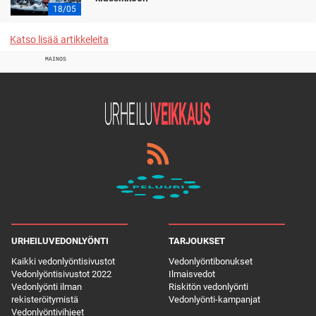
18/05
Katso lisää artikkeleita
MAINOS
URHEILUVEDONLYÖNTI
TARJOUKSET
Kaikki vedonlyöntisivustot
Vedonlyöntibonukset
Vedonlyöntisivustot 2022
Ilmaisvedot
Vedonlyönti ilman
Riskitön vedonlyönti
rekisteröitymistä
Vedonlyönti-kampanjat
Vedonlyöntivihjeet