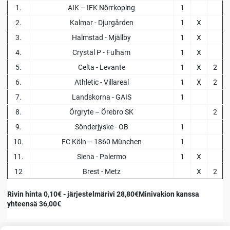
1.
AIK – IFK Nörrkoping
1
2.
Kalmar - Djurgården
1
X
3.
Halmstad - Mjällby
1
X
4.
Crystal P - Fulham
1
X
5.
Celta - Levante
1
X
2
6.
Athletic - Villareal
1
X
2
7.
Landskorna - GAIS
1
8.
Örgryte – Örebro SK
2
9.
Sönderjyske - OB
1
10.
FC Köln – 1860 München
1
11.
Siena - Palermo
1
X
12
Brest - Metz
X
2
Rivin hinta 0,10€ - järjestelmärivi 28,80€Minivakion kanssa
yhteensä 36,00€