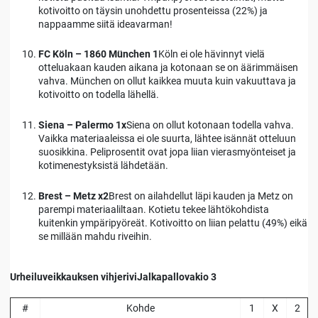
kotivoitto on täysin unohdettu prosenteissa (22%) ja
nappaamme siitä ideavarman!
FC Köln – 1860 München 1
Köln ei ole hävinnyt vielä
otteluakaan kauden aikana ja kotonaan se on äärimmäisen
vahva. München on ollut kaikkea muuta kuin vakuuttava ja
kotivoitto on todella lähellä.
Siena – Palermo 1x
Siena on ollut kotonaan todella vahva.
Vaikka materiaaleissa ei ole suurta, lähtee isännät otteluun
suosikkina. Peliprosentit ovat jopa liian vierasmyönteiset ja
kotimenestyksistä lähdetään.
Brest – Metz x2
Brest on ailahdellut läpi kauden ja Metz on
parempi materiaaliltaan. Kotietu tekee lähtökohdista
kuitenkin ympäripyöreät. Kotivoitto on liian pelattu (49%) eikä
se millään mahdu riveihin.
Urheiluveikkauksen vihjeriviJalkapallovakio 3
#
Kohde
1
X
2