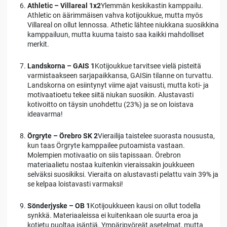
Athletic – Villareal 1x2
Ylemmän keskikastin kamppailu.
Athletic on äärimmäisen vahva kotijoukkue, mutta myös
Villareal on ollut lennossa. Athetic lähtee niukkana suosikkina
kamppailuun, mutta kuuma taisto saa kaikki mahdolliset
merkit.
Landskorna – GAIS 1
Kotijoukkue tarvitsee vielä pisteitä
varmistaakseen sarjapaikkansa, GAISin tilanne on turvattu.
Landskorna on esiintynyt viime ajat vaisusti, mutta koti- ja
motivaatioetu tekee siitä niukan suosikin. Alustavasti
kotivoitto on täysin unohdettu (23%) ja se on loistava
ideavarma!
Örgryte – Örebro SK 2
Vierailija taistelee suorasta noususta,
kun taas Örgryte kamppailee putoamista vastaan.
Molempien motivaatio on siis tapissaan. Örebron
materiaalietu nostaa kuitenkin vieraissakin joukkueen
selväksi suosikiksi. Vieraita on alustavasti pelattu vain 39% ja
se kelpaa loistavasti varmaksi!
Sönderjyske – OB 1
Kotijoukkueen kausi on ollut todella
synkkä. Materiaaleissa ei kuitenkaan ole suurta eroa ja
kotietu puoltaa isäntiä. Ympäripyöreät asetelmat, mutta