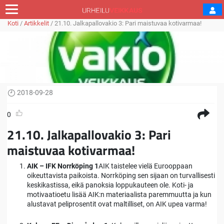
Koti
/
Artikkelit
/
21.10. Jalkapallovakio 3: Pari maistuvaa kotivarmaa!
2018-09-28
0
21.10. Jalkapallovakio 3: Pari
maistuvaa kotivarmaa!
AIK – IFK Norrköping 1
AIK taistelee vielä Eurooppaan
oikeuttavista paikoista. Norrköping sen sijaan on turvallisesti
keskikastissa, eikä panoksia loppukauteen ole. Koti- ja
motivaatioetu lisää AIK:n materiaalista paremmuutta ja kun
alustavat peliprosentit ovat maltilliset, on AIK upea varma!