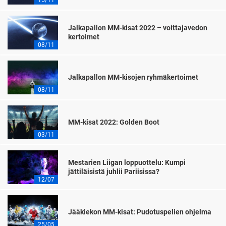
Jalkapallon MM-kisat 2022 – voittajavedon
kertoimet
08/11
Jalkapallon MM-kisojen ryhmäkertoimet
08/11
MM-kisat 2022: Golden Boot
03/11
Mestarien Liigan loppuottelu: Kumpi
jättiläisistä juhlii Pariisissa?
12/07
Jääkiekon MM-kisat: Pudotuspelien ohjelma
25/05