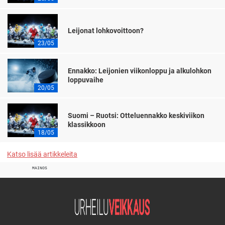
Leijonat lohkovoittoon?
23/05
Ennakko: Leijonien viikonloppu ja alkulohkon
loppuvaihe
20/05
Suomi – Ruotsi: Otteluennakko keskiviikon
klassikkoon
18/05
Katso lisää artikkeleita
MAINOS