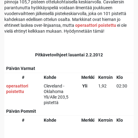
pinnoja 105,7 pisteen ottelukohtaisella keskiarvolla. Cavaliersin
parantunutta hyökkäyspeliä voidaan ilmentää joukkueen
vuodenvaihteen jälkeisellä pistekeskiarvolla, joka on 101 pistettä
kahdeksan edellisen ottelun osalta. Markkinat ovat hieman jo
ehtineet laskea over-linjaansa, mutta
operaattori poistettu
ei ole
vielä ehtinyt kelkkaan mukaan. Hyödynnetään tämä!
Pitkävetovihjeet lauantai 2.2.2012
Päivän Varmat
#
Kohde
Merkki
Kerroin
Klo
operaattori
Cleveland -
Yli
1,92
02:30
poistettu
Oklahoma
Yli/Alle 203,5
pistettä
Päivän Pommit
#
Kohde
Merkki
Kerroin
Klo