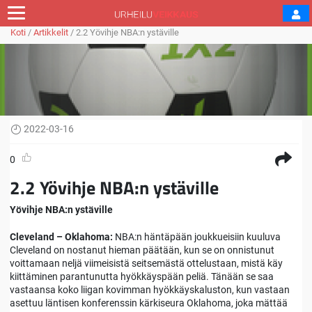
Koti
/
Artikkelit
/
2.2 Yövihje NBA:n ystäville
2022-03-16
0
2.2 Yövihje NBA:n ystäville
Yövihje NBA:n ystäville
Cleveland – Oklahoma:
NBA:n häntäpään joukkueisiin kuuluva
Cleveland on nostanut hieman päätään, kun se on onnistunut
voittamaan neljä viimeisistä seitsemästä ottelustaan, mistä käy
kiittäminen parantunutta hyökkäyspään peliä. Tänään se saa
vastaansa koko liigan kovimman hyökkäyskaluston, kun vastaan
asettuu läntisen konferenssin kärkiseura Oklahoma, joka mättää