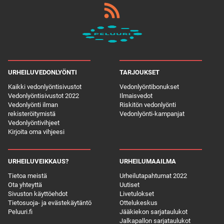
URHEILUVEDONLYÖNTI
TARJOUKSET
Kaikki vedonlyöntisivustot
Vedonlyöntibonukset
Vedonlyöntisivustot 2022
Ilmaisvedot
Vedonlyönti ilman
Riskitön vedonlyönti
rekisteröitymistä
Vedonlyönti-kampanjat
Vedonlyöntivihjeet
Kirjoita oma vihjeesi
URHEILUVEIKKAUS?
URHEILUMAAILMA
Tietoa meistä
Urheilutapahtumat 2022
Ota yhteyttä
Uutiset
Sivuston käyttöehdot
Livetulokset
Tietosuoja- ja evästekäytäntö
Ottelukeskus
Peluuri.fi
Jääkiekon sarjataulukot
Jalkapallon sarjataulukot