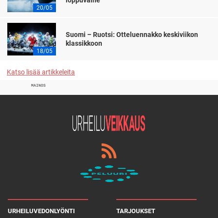
loppuvaihe
20/05
Suomi – Ruotsi: Otteluennakko keskiviikon
klassikkoon
18/05
Katso lisää artikkeleita
MAINOS
URHEILUVEDONLYÖNTI
TARJOUKSET