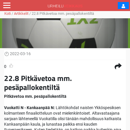
Koti
/
Artikkelit
/
22.8 Pitkävetoa mm. pesäpallokentiltä
2022-03-16
0
22.8 Pitkävetoa mm.
pesäpallokentiltä
Pitkävetoa mm. pesäpallokentiltä
Vuokatti N - Kankaanpää N:
Lähtökohdat naisten Ykköspesiksen
kolmanteen finaaliotteluun ovat mielenkiintoiset. Altavastaajana
sarjaan lähteneellä Vuokatilla olisi tänään mahdollisuus katkaista
Kankaanpään kaula, ja lunastaa paikka ensi kauden
Superpesikseen. Kuten tiedetään, on katkon paikka kuitenkin aina