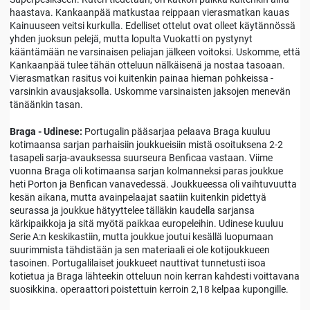
haastava. Kankaanpää matkustaa reippaan vierasmatkan kauas
Kainuuseen veitsi kurkulla. Edelliset ottelut ovat olleet käytännössä
yhden juoksun pelejä, mutta lopulta Vuokatti on pystynyt
kääntämään ne varsinaisen peliajan jälkeen voitoksi. Uskomme, että
Kankaanpää tulee tähän otteluun nälkäisenä ja nostaa tasoaan.
Vierasmatkan rasitus voi kuitenkin painaa hieman pohkeissa -
varsinkin avausjaksolla. Uskomme varsinaisten jaksojen menevän
tänäänkin tasan.
Braga - Udinese:
Portugalin pääsarjaa pelaava Braga kuuluu
kotimaansa sarjan parhaisiin joukkueisiin mistä osoituksena 2-2
tasapeli sarja-avauksessa suurseura Benficaa vastaan. Viime
vuonna Braga oli kotimaansa sarjan kolmanneksi paras joukkue
heti Porton ja Benfican vanavedessä. Joukkueessa oli vaihtuvuutta
kesän aikana, mutta avainpelaajat saatiin kuitenkin pidettyä
seurassa ja joukkue hätyyttelee tälläkin kaudella sarjansa
kärkipaikkoja ja sitä myötä paikkaa europeleihin. Udinese kuuluu
Serie A:n keskikastiin, mutta joukkue joutui kesällä luopumaan
suurimmista tähdistään ja sen materiaali ei ole kotijoukkueen
tasoinen. Portugalilaiset joukkueet nauttivat tunnetusti isoa
kotietua ja Braga lähteekin otteluun noin kerran kahdesti voittavana
suosikkina. operaattori poistettuin kerroin 2,18 kelpaa kupongille.