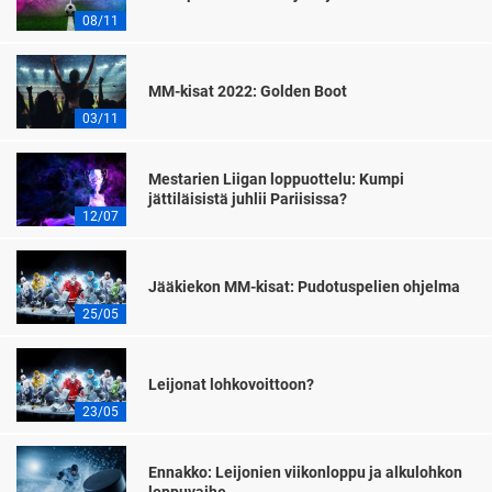
08/11
MM-kisat 2022: Golden Boot
03/11
Mestarien Liigan loppuottelu: Kumpi
jättiläisistä juhlii Pariisissa?
12/07
Jääkiekon MM-kisat: Pudotuspelien ohjelma
25/05
Leijonat lohkovoittoon?
23/05
Ennakko: Leijonien viikonloppu ja alkulohkon