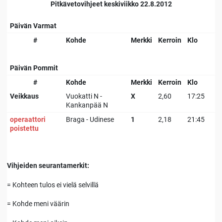
Pitkävetovihjeet keskiviikko 22.8.2012
Päivän Varmat
#
Kohde
Merkki
Kerroin
Klo
Päivän Pommit
#
Kohde
Merkki
Kerroin
Klo
Veikkaus
Vuokatti N -
X
2,60
17:25
Kankanpää N
operaattori
Braga - Udinese
1
2,18
21:45
poistettu
Vihjeiden seurantamerkit:
= Kohteen tulos ei vielä selvillä
= Kohde meni väärin