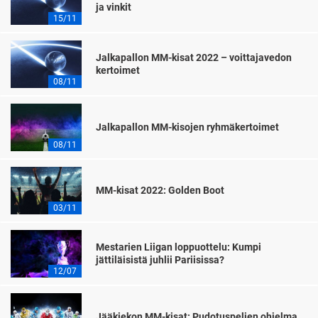
ja vinkit
15/11
Jalkapallon MM-kisat 2022 – voittajavedon
kertoimet
08/11
Jalkapallon MM-kisojen ryhmäkertoimet
08/11
MM-kisat 2022: Golden Boot
03/11
Mestarien Liigan loppuottelu: Kumpi
jättiläisistä juhlii Pariisissa?
12/07
Jääkiekon MM-kisat: Pudotuspelien ohjelma