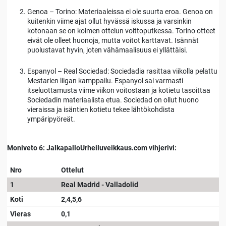
Genoa – Torino: Materiaaleissa ei ole suurta eroa. Genoa on
kuitenkin viime ajat ollut hyvässä iskussa ja varsinkin
kotonaan se on kolmen ottelun voittoputkessa. Torino otteet
eivät ole olleet huonoja, mutta voitot karttavat. Isännät
puolustavat hyvin, joten vähämaalisuus ei yllättäisi.
Espanyol – Real Sociedad: Sociedadia rasittaa viikolla pelattu
Mestarien liigan kamppailu. Espanyol sai varmasti
itseluottamusta viime viikon voitostaan ja kotietu tasoittaa
Sociedadin materiaalista etua. Sociedad on ollut huono
vieraissa ja isäntien kotietu tekee lähtökohdista
ympäripyöreät.
Moniveto 6: JalkapalloUrheiluveikkaus.com vihjerivi:
Nro
Ottelut
1
Real Madrid - Valladolid
Koti
2,4,5,6
Vieras
0,1