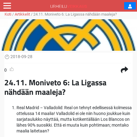
Koti
/
Artikkelit
/
24.11. Moniveto 6: La Ligassa nähdään maaleja?
2018-09-28
0
24.11. Moniveto 6: La Ligassa
nähdään maaleja?
Real Madrid – Valladolid: Real on tehnyt edellisessä kolmessa
ottelussa 14 maalia! Valladolid ei ole niin huono joukkue kuin
sarjataulukko näyttää, mutta kotikentällään Los Blancos on
lähes 90% suosikki. Että ei muuta kuin pohtimaan; montako
maalia laitetaan?