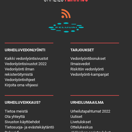
URHEILUVEDONLYÖNTI
TARJOUKSET
Kaikki vedonlyöntisivustot
Vedonlyöntibonukset
Vedonlyöntisivustot 2022
Ilmaisvedot
Vedonlyönti ilman
Riskitön vedonlyönti
rekisteröitymistä
Vedonlyönti-kampanjat
Vedonlyöntivihjeet
Kirjoita oma vihjeesi
URHEILUVEIKKAUS?
URHEILUMAAILMA
Tietoa meistä
Urheilutapahtumat 2022
Ota yhteyttä
Uutiset
Sivuston käyttöehdot
Livetulokset
Tietosuoja- ja evästekäytäntö
Ottelukeskus