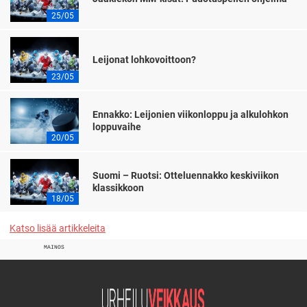
25/05
Leijonat lohkovoittoon?
23/05
Ennakko: Leijonien viikonloppu ja alkulohkon
loppuvaihe
20/05
Suomi – Ruotsi: Otteluennakko keskiviikon
klassikkoon
18/05
Katso lisää artikkeleita
MAINOS