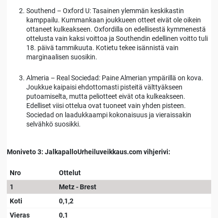
Southend – Oxford U: Tasainen ylemmän keskikastin
kamppailu. Kummankaan joukkueen otteet eivät ole oikein
ottaneet kulkeakseen. Oxfordilla on edellisestä kymmenestä
ottelusta vain kaksi voittoa ja Southendin edellinen voitto tuli
18. päivä tammikuuta. Kotietu tekee isännistä vain
marginaalisen suosikin.
Almeria – Real Sociedad: Paine Almerian ympärillä on kova.
Joukkue kaipaisi ehdottomasti pisteitä välttyäkseen
putoamiselta, mutta peliotteet eivät ota kulkeakseen.
Edelliset viisi ottelua ovat tuoneet vain yhden pisteen.
Sociedad on laadukkaampi kokonaisuus ja vieraissakin
selvähkö suosikki.
Moniveto 3: JalkapalloUrheiluveikkaus.com vihjerivi:
Nro
Ottelut
1
Metz - Brest
Koti
0,1,2
Vieras
0,1