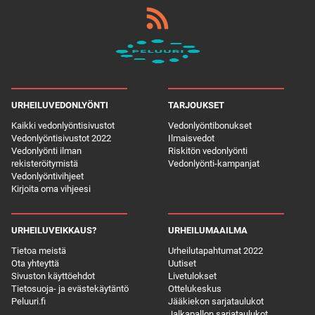
URHEILUVEDONLYÖNTI
TARJOUKSET
Kaikki vedonlyöntisivustot
Vedonlyöntibonukset
Vedonlyöntisivustot 2022
Ilmaisvedot
Vedonlyönti ilman
Riskitön vedonlyönti
rekisteröitymistä
Vedonlyönti-kampanjat
Vedonlyöntivihjeet
Kirjoita oma vihjeesi
URHEILUVEIKKAUS?
URHEILUMAAILMA
Tietoa meistä
Urheilutapahtumat 2022
Ota yhteyttä
Uutiset
Sivuston käyttöehdot
Livetulokset
Tietosuoja- ja evästekäytäntö
Ottelukeskus
Peluuri.fi
Jääkiekon sarjataulukot
Jalkapallon sarjataulukot