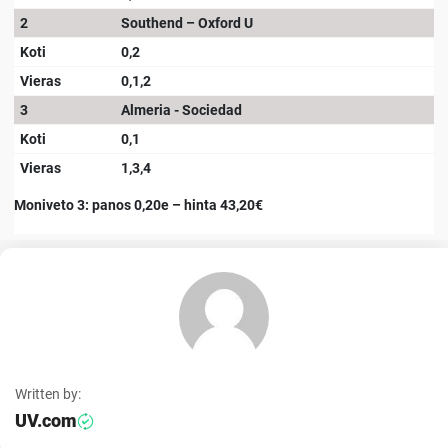
2
Southend – Oxford U
Koti
0,2
Vieras
0,1,2
3
Almeria - Sociedad
Koti
0,1
Vieras
1,3,4
Moniveto 3: panos 0,20e – hinta 43,20€
Written by:
UV.com