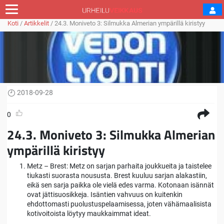
Koti
/
Artikkelit
/
24.3. Moniveto 3: Silmukka Almerian ympärillä kiristyy
2018-09-28
0
24.3. Moniveto 3: Silmukka Almerian
ympärillä kiristyy
Metz – Brest: Metz on sarjan parhaita joukkueita ja taistelee
tiukasti suorasta noususta. Brest kuuluu sarjan alakastiin,
eikä sen sarja paikka ole vielä edes varma. Kotonaan isännät
ovat jättisuosikkeja. Isäntien vahvuus on kuitenkin
ehdottomasti puolustuspelaamisessa, joten vähämaalisista
kotivoitoista löytyy maukkaimmat ideat.