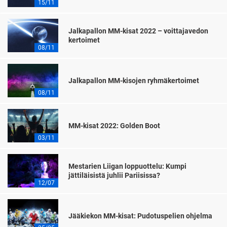
15/11
Jalkapallon MM-kisat 2022 – voittajavedon
kertoimet
08/11
Jalkapallon MM-kisojen ryhmäkertoimet
08/11
MM-kisat 2022: Golden Boot
03/11
Mestarien Liigan loppuottelu: Kumpi
jättiläisistä juhlii Pariisissa?
12/07
Jääkiekon MM-kisat: Pudotuspelien ohjelma