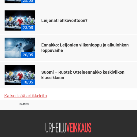
25/05
Leijonat lohkovoittoon?
23/05
Ennakko: Leijonien viikonloppu ja alkulohkon
loppuvaihe
20/05
Suomi – Ruotsi: Otteluennakko keskiviikon
klassikkoon
18/05
Katso lisää artikkeleita
MAINOS