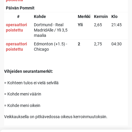
Päivän Pommit
#
Kohde
Merkki
Kerroin
Klo
operaattori
Dortmund - Real
Yli
2,65
21:45
poistettu
MadridAlle / Yli 3,5
maalia
operaattori
Edmonton (+1.5) -
2
2,75
04:30
poistettu
Chicago
Vihjeiden seurantamerkit:
= Kohteen tulos ei vielä selvillä
= Kohde meni väärin
= Kohde meni oikein
Veikkauksella on pitkävedossa oikeus kerroinmuutoksiin.