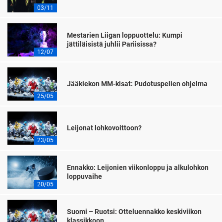
03/11
Mestarien Liigan loppuottelu: Kumpi
jättiläisistä juhlii Pariisissa?
12/07
Jääkiekon MM-kisat: Pudotuspelien ohjelma
25/05
Leijonat lohkovoittoon?
23/05
Ennakko: Leijonien viikonloppu ja alkulohkon
loppuvaihe
20/05
Suomi – Ruotsi: Otteluennakko keskiviikon
klassikkoon