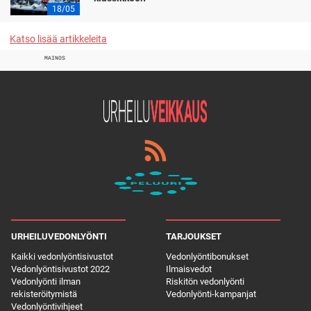
18/05
Katso lisää artikkeleita
MAINOS
URHEILUVEDONLYÖNTI
TARJOUKSET
Kaikki vedonlyöntisivustot
Vedonlyöntibonukset
Vedonlyöntisivustot 2022
Ilmaisvedot
Vedonlyönti ilman
Riskitön vedonlyönti
rekisteröitymistä
Vedonlyönti-kampanjat
Vedonlyöntivihjeet