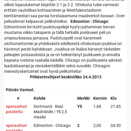
silloin loppulukemat kirjattiin 2-1 ja 2-2. Ottelusta tulee varmasti
erittäin vauhdikas kohtaaminen ja Westfalenstadionin
kenttämestari saa parsia torstaiaamuna maaliverkot kasaan. Over-
pelivalinnat kelpaavat pelikohteiksi.
Edmonton - Chicago:
Edmontonin kiri kohti pudotuspelejä hyytyi pahemman kerran
muutama viikko takaperin ja tällä hetkellä joukkueen peli on
umpisurkeassa jamassa. Pudotuspelit ovat karanneet
ulottumattomiin ja yhdeksästä edellisestä ottelustaan joukkue on
hävinnyt peräti kahdeksan. Joukkue on lisäksi kärsinyt tärkeiden
pelaajien poissaoloista ja se on heikentänyt joukkueen jo ennalta
kapeata rosteria raakalla kädellä. Chicago on joukkueista selvästi
laadukkaampi ja vieraskentälläkin selvä suosikki. Chicagon
menestyskertoimet ovat hyviä pelikohteita!
Pitkävetovihjeet keskiviikko 24.4.2013
Päivän Varmat.
#
Kohde
Merkki
Kerroin
Klo
operaattori
Dortmund - Real
Yli
1,68
21:45
poistettu
MadridAlle / Yli 2,5
maalia
operaattori
Edmonton - Chicago
2
2,00
04:30
poistettu