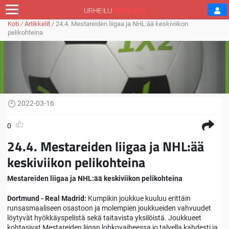
Koti
/
Artikkelit
/
24.4. Mestareiden liigaa ja NHL:ää keskiviikon
pelikohteina
2022-03-16
0
24.4. Mestareiden liigaa ja NHL:ää
keskiviikon pelikohteina
Mestareiden liigaa ja NHL:ää keskiviikon pelikohteina
Dortmund - Real Madrid:
Kumpikin joukkue kuuluu erittäin
runsasmaaliseen osastoon ja molempien joukkueiden vahvuudet
löytyvät hyökkäyspelistä sekä taitavista yksilöistä. Joukkueet
kohtasivat Mestareiden liigan lohkovaiheessa jo talvella kahdesti ja