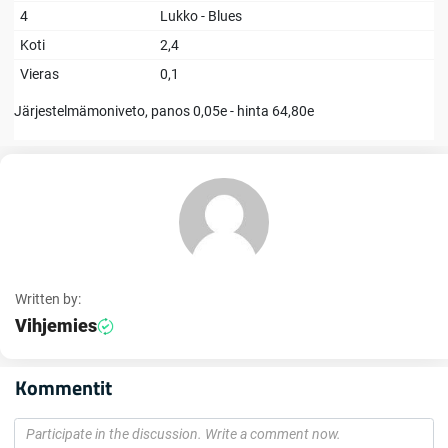
4
Lukko - Blues
Koti
2,4
Vieras
0,1
Järjestelmämoniveto, panos 0,05e - hinta 64,80e
Written by:
Vihjemies
Kommentit