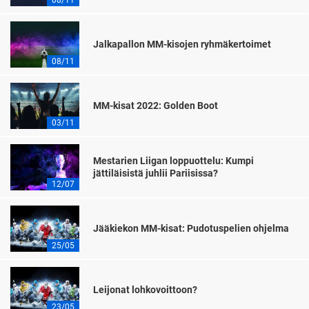
Jalkapallon MM-kisojen ryhmäkertoimet
08/11
MM-kisat 2022: Golden Boot
03/11
Mestarien Liigan loppuottelu: Kumpi
jättiläisistä juhlii Pariisissa?
12/07
Jääkiekon MM-kisat: Pudotuspelien ohjelma
25/05
Leijonat lohkovoittoon?
23/05