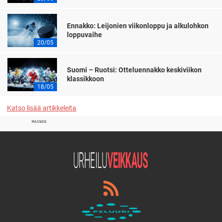
Ennakko: Leijonien viikonloppu ja alkulohkon
loppuvaihe
20/05
Suomi – Ruotsi: Otteluennakko keskiviikon
klassikkoon
18/05
Katso lisää artikkeleita
MAINOS