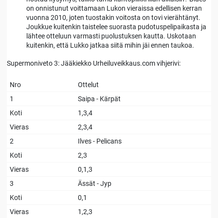
on onnistunut voittamaan Lukon vieraissa edellisen kerran
vuonna 2010, joten tuostakin voitosta on tovi vierähtänyt.
Joukkue kuitenkin taistelee suorasta pudotuspelipaikasta ja
lähtee otteluun varmasti puolustuksen kautta. Uskotaan
kuitenkin, että Lukko jatkaa siitä mihin jäi ennen taukoa.
Supermoniveto 3: Jääkiekko Urheiluveikkaus.com vihjerivi:
Nro
Ottelut
1
Saipa - Kärpät
Koti
1,3,4
Vieras
2,3,4
2
Ilves - Pelicans
Koti
2,3
Vieras
0,1,3
3
Ässät - Jyp
Koti
0,1
Vieras
1,2,3