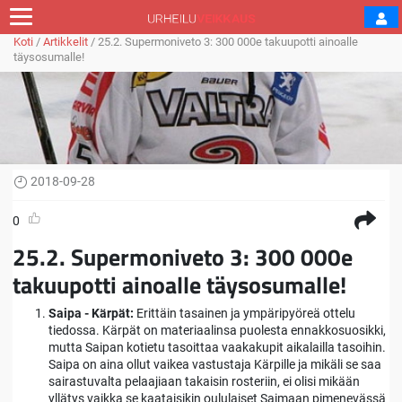
Koti
/
Artikkelit
/
25.2. Supermoniveto 3: 300 000e takuupotti ainoalle
täysosumalle!
2018-09-28
0
25.2. Supermoniveto 3: 300 000e
takuupotti ainoalle täysosumalle!
Saipa - Kärpät:
Erittäin tasainen ja ympäripyöreä ottelu
tiedossa. Kärpät on materiaalinsa puolesta ennakkosuosikki,
mutta Saipan kotietu tasoittaa vaakakupit aikalailla tasoihin.
Saipa on aina ollut vaikea vastustaja Kärpille ja mikäli se saa
sairastuvalta pelaajiaan takaisin rosteriin, ei olisi mikään
yllätys vaikka se kaataisikin oululaiset Saimaan pimenevässä