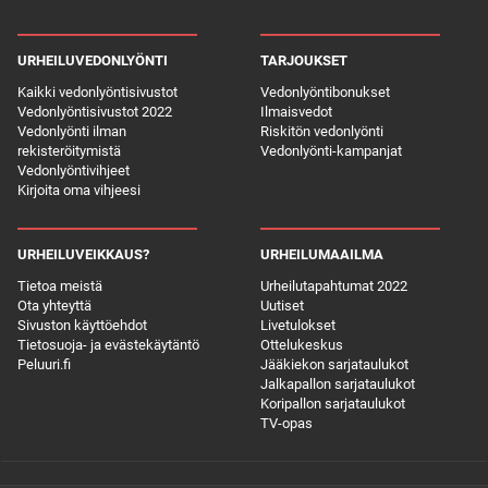
URHEILUVEDONLYÖNTI
TARJOUKSET
Kaikki vedonlyöntisivustot
Vedonlyöntibonukset
Vedonlyöntisivustot 2022
Ilmaisvedot
Vedonlyönti ilman
Riskitön vedonlyönti
rekisteröitymistä
Vedonlyönti-kampanjat
Vedonlyöntivihjeet
Kirjoita oma vihjeesi
URHEILUVEIKKAUS?
URHEILUMAAILMA
Tietoa meistä
Urheilutapahtumat 2022
Ota yhteyttä
Uutiset
Sivuston käyttöehdot
Livetulokset
Tietosuoja- ja evästekäytäntö
Ottelukeskus
Peluuri.fi
Jääkiekon sarjataulukot
Jalkapallon sarjataulukot
Koripallon sarjataulukot
TV-opas