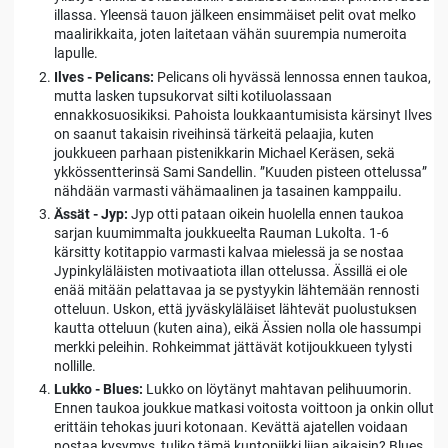
illassa. Yleensä tauon jälkeen ensimmäiset pelit ovat melko
maalirikkaita, joten laitetaan vähän suurempia numeroita
lapulle.
Ilves - Pelicans:
Pelicans oli hyvässä lennossa ennen taukoa,
mutta lasken tupsukorvat silti kotiluolassaan
ennakkosuosikiksi. Pahoista loukkaantumisista kärsinyt Ilves
on saanut takaisin riveihinsä tärkeitä pelaajia, kuten
joukkueen parhaan pistenikkarin Michael Keräsen, sekä
ykkössentterinsä Sami Sandellin. ”Kuuden pisteen ottelussa”
nähdään varmasti vähämaalinen ja tasainen kamppailu.
Ässät - Jyp:
Jyp otti pataan oikein huolella ennen taukoa
sarjan kuumimmalta joukkueelta Rauman Lukolta. 1-6
kärsitty kotitappio varmasti kalvaa mielessä ja se nostaa
Jypinkyläläisten motivaatiota illan ottelussa. Ässillä ei ole
enää mitään pelattavaa ja se pystyykin lähtemään rennosti
otteluun. Uskon, että jyväskyläläiset lähtevät puolustuksen
kautta otteluun (kuten aina), eikä Ässien nolla ole hassumpi
merkki peleihin. Rohkeimmat jättävät kotijoukkueen tylysti
nollille.
Lukko - Blues:
Lukko on löytänyt mahtavan pelihuumorin.
Ennen taukoa joukkue matkasi voitosta voittoon ja onkin ollut
erittäin tehokas juuri kotonaan. Kevättä ajatellen voidaan
nostaa kysymys, tuliko tämä kuntopiikki liian aikaisin? Blues