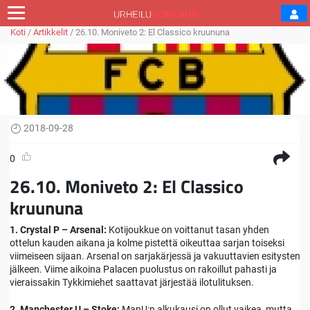
Koti
/
Artikkelit
/
26.10. Moniveto 2: El Classico kruununa
2018-09-28
0
26.10. Moniveto 2: El Classico
kruununa
1. Crystal P – Arsenal:
Kotijoukkue on voittanut tasan yhden
ottelun kauden aikana ja kolme pistettä oikeuttaa sarjan toiseksi
viimeiseen sijaan. Arsenal on sarjakärjessä ja vakuuttavien esitysten
jälkeen. Viime aikoina Palacen puolustus on rakoillut pahasti ja
vieraissakin Tykkimiehet saattavat järjestää ilotulituksen.
2. Manchester U – Stoke:
ManU:n alkukausi on ollut vaikea, mutta