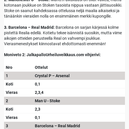
kotonaan joukkue on Stoken tasoista nippua vastaan jättisuosikki.
Stoke on saanut kahdeksassa ottelussa neljä maalia aikaiseksi ja
tänäänkin vieraiden nolla on ensimmäinen merkki kupongille.
3
. Barcelona – Real Madrid:
Barcelona on sarjan kärjessä kolme
pistettä Realia edellä. Kotietu tekee isännistä suosikin, mutta viime
aikojen otteiden perusteella Real on vahvempi joukkue.
Vierasmenestykset kiinnostavat ehdottomasti enemmän!
Moniveto 2: JalkapalloUrheiluveikkaus.com vihjerivi:
Nro
Ottelut
1
Crystal P – Arsenal
Koti
0,1
Vieras
2,3,4
2
Man U - Stoke
Koti
2,3
Vieras
0,1
3
Barcelona – Real Madrid