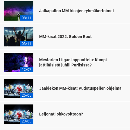
Jalkapallon MM-kisojen ryhmäkertoimet
08/11
MM-kisat 2022: Golden Boot
03/11
Mestarien Liigan loppuottelu: Kumpi
jättiläisistä juhlii Pariisissa?
12/07
Jääkiekon MM-kisat: Pudotuspelien ohjelma
25/05
Leijonat lohkovoittoon?
23/05