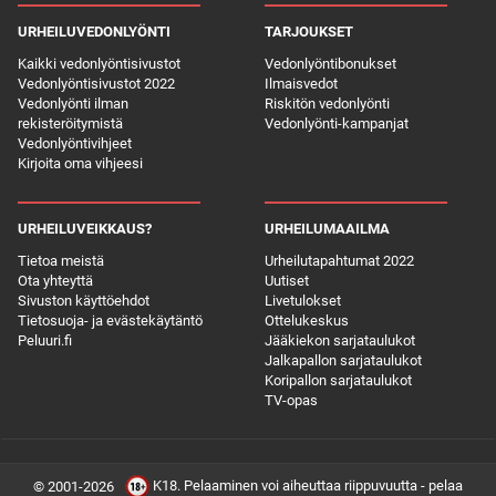
URHEILUVEDONLYÖNTI
TARJOUKSET
Kaikki vedonlyöntisivustot
Vedonlyöntibonukset
Vedonlyöntisivustot 2022
Ilmaisvedot
Vedonlyönti ilman
Riskitön vedonlyönti
rekisteröitymistä
Vedonlyönti-kampanjat
Vedonlyöntivihjeet
Kirjoita oma vihjeesi
URHEILUVEIKKAUS?
URHEILUMAAILMA
Tietoa meistä
Urheilutapahtumat 2022
Ota yhteyttä
Uutiset
Sivuston käyttöehdot
Livetulokset
Tietosuoja- ja evästekäytäntö
Ottelukeskus
Peluuri.fi
Jääkiekon sarjataulukot
Jalkapallon sarjataulukot
Koripallon sarjataulukot
TV-opas
K18. Pelaaminen voi aiheuttaa riippuvuutta - pelaa
© 2001-2026