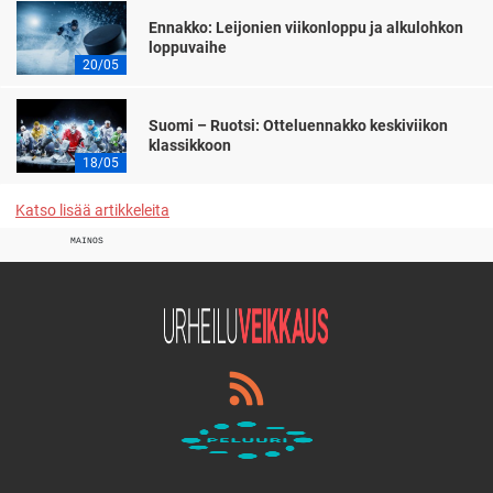
Ennakko: Leijonien viikonloppu ja alkulohkon
loppuvaihe
20/05
Suomi – Ruotsi: Otteluennakko keskiviikon
klassikkoon
18/05
Katso lisää artikkeleita
MAINOS