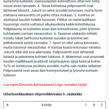
luotamme kuitenkin Joensuulaisten kotivoittoon, ettei rivin hinta
nouse aivan taivaisiin. 4. Tässä kohteessa peliprosentit ovat
lähteneet käsistä. Jukurit on selvä suosikki kotonaan, mutta hyvin
maksava vierasvoitto on pakko ottaa mukaan. 5. KooKoo on
aloittanut kauden todella huonosti. Peliitat on materiaaliltaan
huonompi, mutta voittanut alkukaudesta kaikki kotiottelunsa.
Pelijakauma on kuitenkin aivan liian kotivoittoinen, joten lyömme
kohteeseen varman vierasvoiton. 6. Tasainen alakastin mittelö.
Kotietu tekee SaPKosta kuitenkin suosikin ja lyömme sen
peliteknisistä syistä varmaksi. 7. Sport on ollut vahva kotonaan,
mutta hävinnyt vierasottelut. K-Vantaa kaatoi kotonaan viimeksi
Jukurit, eikä sitä sovi aliarvioida. Peliprosentit ovat lähteneet
käsistä ja pelaamme kohteen tukkoon. 8. Molemmat ovat avanneet
kauden mallikkaasti ja pitävät sarjataulukon sijoja kaksi ja kolme.
TuTo on kotietunsa puolesta suosikki, mutta vain niukka sellainen.
Peliprosentit ovat aivan liian kotimyönteiset ja lyömme kohteen
tukkoon.
Lue myös Elmoorin kattavammat Liiga -ennakot tästä!
Urheiluveikkauksen vihjeriviMinivakio 5: Jääkiekko
#
Kohde
1
X
2