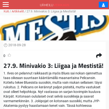
Koti
/
Artikkelit
/
27.9. Minivakio 3: Liigaa ja Mestistä!
2018-09-28
0
27.9. Minivakio 3: Liigaa ja Mestistä!
1. Ilves on pelannut raikkaasti ja myös Blues sai nokan ojennettua
taas oikeaan suuntaan kääntämällä maanantaina Pelicansin.
Kotietu tekee Bluesista suosikin, mutta vain niukan sellaisen: täysi
ruksitus. 2. Pelicans on kerännyt paljon pisteitä, mutta vastukset
ovat olleet helpohkoja. Nyt vastassa on sarjan kovimpiin kuuluva
Kärpät. Kotonaan oululaiset ovat selviä suosikkeja ja saavat
varmamerkinnän. 3. Jokipojat on kotonaan suosikki, mutta JYP-
Akatemia pystyy haastamaan kenet vain. Tässä kohteessa