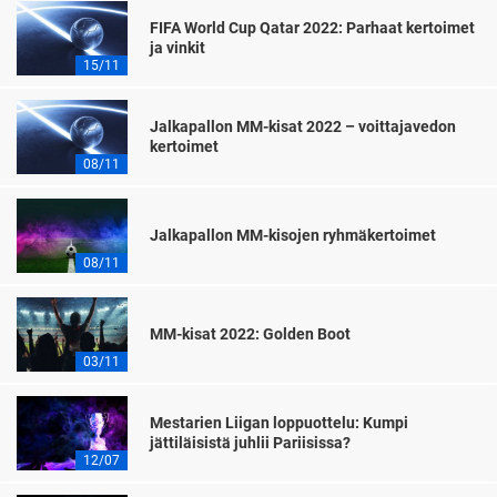
FIFA World Cup Qatar 2022: Parhaat kertoimet
ja vinkit
15/11
Jalkapallon MM-kisat 2022 – voittajavedon
kertoimet
08/11
Jalkapallon MM-kisojen ryhmäkertoimet
08/11
MM-kisat 2022: Golden Boot
03/11
Mestarien Liigan loppuottelu: Kumpi
jättiläisistä juhlii Pariisissa?
12/07