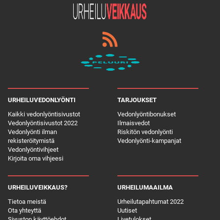
URHEILUVEDONLYÖNTI
TARJOUKSET
Kaikki vedonlyöntisivustot
Vedonlyöntibonukset
Vedonlyöntisivustot 2022
Ilmaisvedot
Vedonlyönti ilman
Riskitön vedonlyönti
rekisteröitymistä
Vedonlyönti-kampanjat
Vedonlyöntivihjeet
Kirjoita oma vihjeesi
URHEILUVEIKKAUS?
URHEILUMAAILMA
Tietoa meistä
Urheilutapahtumat 2022
Ota yhteyttä
Uutiset
Sivuston käyttöehdot
Livetulokset