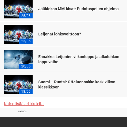
Jääkiekon MM-kisat: Pudotuspelien ohjelma
25/05
Leijonat lohkovoittoon?
23/05
Ennakko: Leijonien viikonloppu ja alkulohkon
loppuvaihe
20/05
Suomi – Ruotsi: Otteluennakko keskiviikon
klassikkoon
18/05
Katso lisää artikkeleita
MAINOS