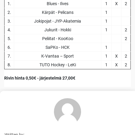
1.
Blues - Ilves
1
X
2
2.
Kärpät - Pelicans
1
3.
Jokipojat - JYP-Akatemia
1
4.
Jukurit - Hokki
1
2
5.
Peliitat - KooKoo
2
6.
SaPKo - HCK
1
7.
K-Vantaa – Sport
1
X
2
8.
TUTO Hockey - LeKi
1
X
2
Rivin hinta 0,50€ - järjestelmä 27,00€
Written by: