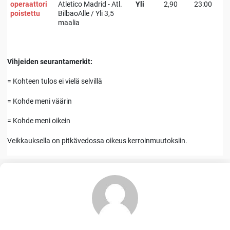
operaattori
Atletico Madrid - Atl.
Yli
2,90
23:00
poistettu
BilbaoAlle / Yli 3,5
maalia
Vihjeiden seurantamerkit:
= Kohteen tulos ei vielä selvillä
= Kohde meni väärin
= Kohde meni oikein
Veikkauksella on pitkävedossa oikeus kerroinmuutoksiin.