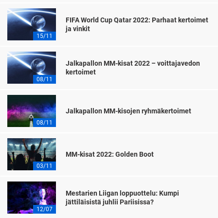
FIFA World Cup Qatar 2022: Parhaat kertoimet
ja vinkit
15/11
Jalkapallon MM-kisat 2022 – voittajavedon
kertoimet
08/11
Jalkapallon MM-kisojen ryhmäkertoimet
08/11
MM-kisat 2022: Golden Boot
03/11
Mestarien Liigan loppuottelu: Kumpi
jättiläisistä juhlii Pariisissa?
12/07