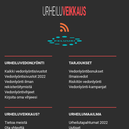
URHEILUVEDONLYÖNTI
TARJOUKSET
Kaikki vedonlyöntisivustot
Vedonlyöntibonukset
Vedonlyöntisivustot 2022
Ilmaisvedot
Vedonlyönti ilman
Riskitön vedonlyönti
rekisteröitymistä
Vedonlyönti-kampanjat
Vedonlyöntivihjeet
Kirjoita oma vihjeesi
URHEILUVEIKKAUS?
URHEILUMAAILMA
Tietoa meistä
Urheilutapahtumat 2022
Ota yhteyttä
Uutiset