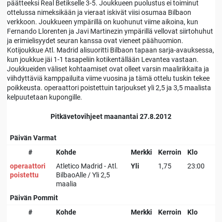
päätteeksi Real Betikselle 3-5. Joukkueen puolustus ei toiminut
ottelussa nimeksikään ja vieraat iskivät viisi osumaa Bilbaon
verkkoon. Joukkueen ympärillä on kuohunut viime aikoina, kun
Fernando Llorenten ja Javi Martinezin ympärillä vellovat siirtohuhut
ja erimielisyydet seuran kanssa ovat vieneet päähuomion.
Kotijoukkue Atl. Madrid alisuoritti Bilbaon tapaan sarja-avauksessa,
kun joukkue jäi 1-1 tasapeliin kotikentällään Levantea vastaan.
Joukkueiden väliset kohtaamiset ovat olleet varsin maalirikkaita ja
viihdyttäviä kamppailuita viime vuosina ja tämä ottelu tuskin tekee
poikkeusta. operaattori poistettuin tarjoukset yli 2,5 ja 3,5 maalista
kelpuutetaan kupongille.
Pitkävetovihjeet maanantai 27.8.2012
Päivän Varmat
#
Kohde
Merkki
Kerroin
Klo
operaattori
Atletico Madrid - Atl.
Yli
1,75
23:00
poistettu
BilbaoAlle / Yli 2,5
maalia
Päivän Pommit
#
Kohde
Merkki
Kerroin
Klo