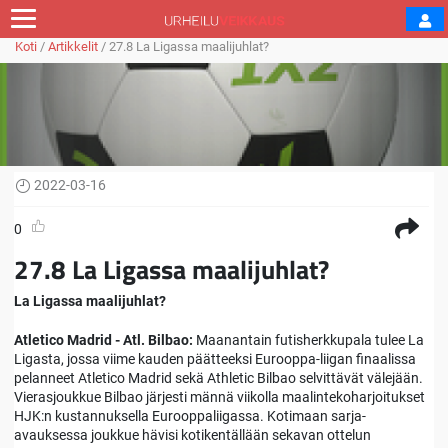
Koti
/
Artikkelit
/
27.8 La Ligassa maalijuhlat?
2022-03-16
0
27.8 La Ligassa maalijuhlat?
La Ligassa maalijuhlat?
Atletico Madrid - Atl. Bilbao:
Maanantain futisherkkupala tulee La
Ligasta, jossa viime kauden päätteeksi Eurooppa-liigan finaalissa
pelanneet Atletico Madrid sekä Athletic Bilbao selvittävät välejään.
Vierasjoukkue Bilbao järjesti männä viikolla maalintekoharjoitukset
HJK:n kustannuksella Eurooppaliigassa. Kotimaan sarja-
avauksessa joukkue hävisi kotikentällään sekavan ottelun