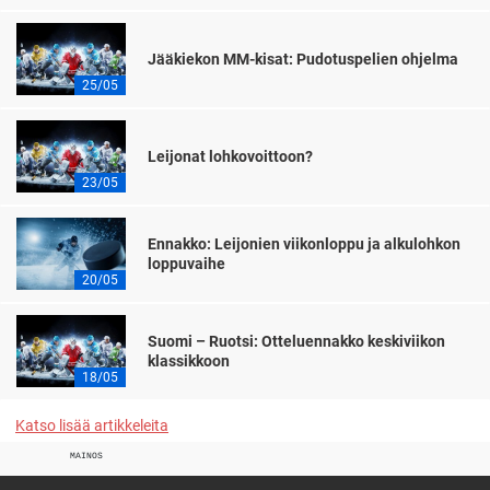
Jääkiekon MM-kisat: Pudotuspelien ohjelma
25/05
Leijonat lohkovoittoon?
23/05
Ennakko: Leijonien viikonloppu ja alkulohkon
loppuvaihe
20/05
Suomi – Ruotsi: Otteluennakko keskiviikon
klassikkoon
18/05
Katso lisää artikkeleita
MAINOS