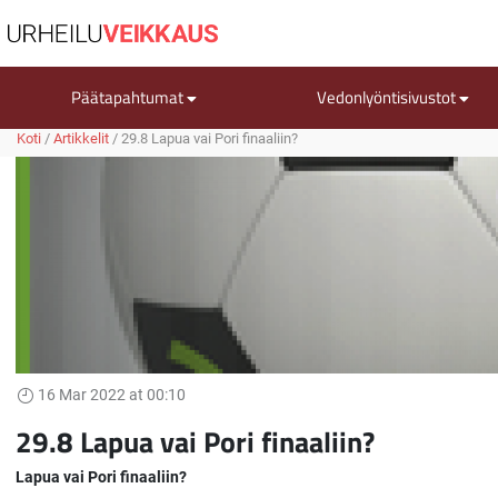
Päätapahtumat
Vedonlyöntisivustot
Koti
/
Artikkelit
/
29.8 Lapua vai Pori finaaliin?
16 Mar 2022 at 00:10
29.8 Lapua vai Pori finaaliin?
Lapua vai Pori finaaliin?