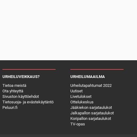
URHEILUVEIKKAUS?
URHEILUMAAILMA
Tietoa meistä
Urheilutapahtumat 2022
Ota yhteyttä
Uutiset
Sivuston käyttöehdot
Livetulokset
Tietosuoja- ja evästekäytäntö
Ottelukeskus
Peluuri.fi
Jääkiekon sarjataulukot
Jalkapallon sarjataulukot
Koripallon sarjataulukot
TV-opas