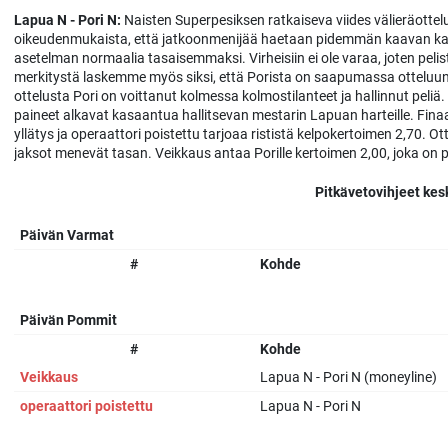
Lapua N - Pori N:
Naisten Superpesiksen ratkaiseva viides välieräottelu
oikeudenmukaista, että jatkoonmenijää haetaan pidemmän kaavan ka
asetelman normaalia tasaisemmaksi. Virheisiin ei ole varaa, joten pe
merkitystä laskemme myös siksi, että Porista on saapumassa otteluun u
ottelusta Pori on voittanut kolmessa kolmostilanteet ja hallinnut peliä.
paineet alkavat kasaantua hallitsevan mestarin Lapuan harteille. Finaal
yllätys ja operaattori poistettu tarjoaa rististä kelpokertoimen 2,70. Ot
jaksot menevät tasan. Veikkaus antaa Porille kertoimen 2,00, joka on p
Pitkävetovihjeet kes
Päivän Varmat
#
Kohde
Päivän Pommit
#
Kohde
Veikkaus
Lapua N - Pori N (moneyline)
operaattori poistettu
Lapua N - Pori N