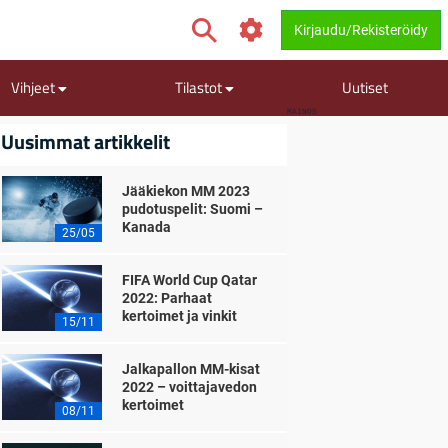
Kirjaudu/Rekisteröidy
Vihjeet
Tilastot
Uutiset
MAINOS
Uusimmat artikkelit
Jääkiekon MM 2023
pudotuspelit: Suomi –
Kanada
25/05
FIFA World Cup Qatar
2022: Parhaat
kertoimet ja vinkit
15/11
Jalkapallon MM-kisat
2022 – voittajavedon
kertoimet
08/11