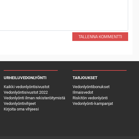
TALLENNA KOMMENTTI
URHEILUVEDONLYÖNTI
TARJOUKSET
Kaikki vedonlyöntisivustot
Vedonlyöntibonukset
Vedonlyöntisivustot 2022
Ilmaisvedot
Vedonlyönti ilman rekisteröitymistä
Riskitön vedonlyönti
Vedonlyöntivihjeet
Vedonlyönti-kampanjat
Kirjoita oma vihjeesi