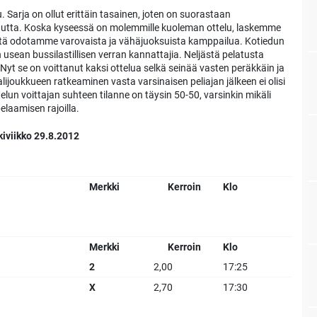
. Sarja on ollut erittäin tasainen, joten on suorastaan
utta. Koska kyseessä on molemmille kuoleman ottelu, laskemme
listä odotamme varovaista ja vähäjuoksuista kamppailua. Kotiedun
sean bussilastillisen verran kannattajia. Neljästä pelatusta
 Nyt se on voittanut kaksi ottelua selkä seinää vasten peräkkäin ja
ijoukkueen ratkeaminen vasta varsinaisen peliajan jälkeen ei olisi
telun voittajan suhteen tilanne on täysin 50-50, varsinkin mikäli
elaamisen rajoilla.
kiviikko 29.8.2012
Merkki
Kerroin
Klo
Merkki
Kerroin
Klo
2
2,00
17:25
X
2,70
17:30