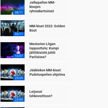
Jalkapallon MM-
kisojen
ryhmäkertoimet
08/11
MM-kisat 2022: Golden
Boot
03/11
Mestarien Liigan
loppuottelu: Kumpi
jättiläisistä juhlii
12/07
Pariisissa?
Jääkiekon MM-kisat:
Pudotuspelien ohjelma
25/05
Leijonat
lohkovoittoon?
23/05