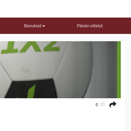
Bonukset
Päivän ottelut
0