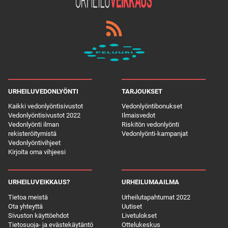
URHEILUVEDONLYÖNTI
TARJOUKSET
Kaikki vedonlyöntisivustot
Vedonlyöntibonukset
Vedonlyöntisivustot 2022
Ilmaisvedot
Vedonlyönti ilman
Riskitön vedonlyönti
rekisteröitymistä
Vedonlyönti-kampanjat
Vedonlyöntivihjeet
Kirjoita oma vihjeesi
URHEILUVEIKKAUS?
URHEILUMAAILMA
Tietoa meistä
Urheilutapahtumat 2022
Ota yhteyttä
Uutiset
Sivuston käyttöehdot
Livetulokset
Tietosuoja- ja evästekäytäntö
Ottelukeskus