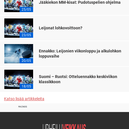
Jääkiekon MM-kisat: Pudotuspelien ohjelma
25/05
Leijonat lohkovoittoon?
23/05
Ennakko: Leijonien viikonloppu ja alkulohkon
loppuvaihe
20/05
Suomi – Ruotsi: Otteluennakko keskiviikon
klassikkoon
18/05
Katso lisää artikkeleita
MAINOS