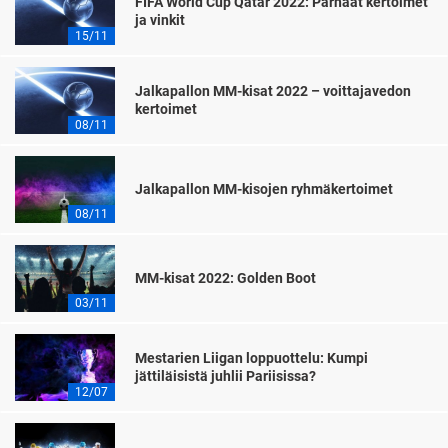
FIFA World Cup Qatar 2022: Parhaat kertoimet
ja vinkit
15/11
Jalkapallon MM-kisat 2022 – voittajavedon
kertoimet
08/11
Jalkapallon MM-kisojen ryhmäkertoimet
08/11
MM-kisat 2022: Golden Boot
03/11
Mestarien Liigan loppuottelu: Kumpi
jättiläisistä juhlii Pariisissa?
12/07