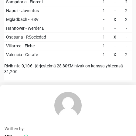
Sampdoria - Fiorent.
1
-
2
Napoli - Juventus
1
-
2
Mgladbach - HSV
-
X
2
Hannover - Werder B
1
-
-
Osasuna - RSociedad
1
X
-
Villarrea - Elche
1
-
-
Valencia - Getafe
1
X
2
Rivihinta 0,10€ - järjestelmä 28,80€Minivakion kanssa yhteensä
31,20€
Written by: