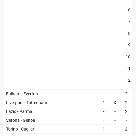
6.
7.
8.
9.
10.
11.
12.
Fulham - Everton
-
-
2
Liverpool - Tottenham
1
X
2
Lazio - Parma
-
-
2
Verona - Genoa
1
-
-
Torino - Cagliari
1
-
2