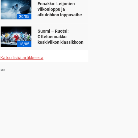
Ennakko: Leijonien
viikonloppu ja
alkulohkon loppuvaihe
20/05
Suomi – Ruotsi:
Otteluennakko
keskiviikon klassikkoon
18/05
Katso lisää artikkeleita
INOS