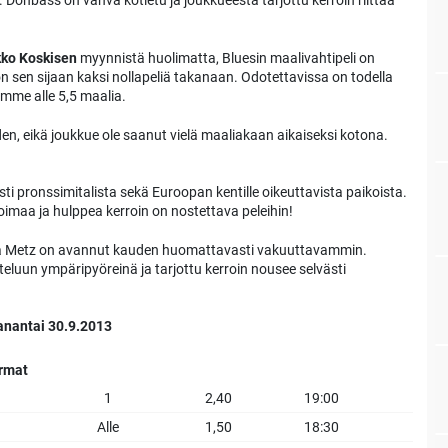
. Donbass on vahva kotietu ja joukkueesta tarjottu kerroin riittää
ko Koskisen
myynnistä huolimatta, Bluesin maalivahtipeli on
n sen sijaan kaksi nollapeliä takanaan. Odotettavissa on todella
mme alle 5,5 maalia.
den, eikä joukkue ole saanut vielä maaliakaan aikaiseksi kotona.
sti pronssimitalista sekä Euroopan kentille oikeuttavista paikoista.
oimaa ja hulppea kerroin on nostettava peleihin!
tta Metz on avannut kauden huomattavasti vakuuttavammin.
eluun ympäripyöreinä ja tarjottu kerroin nousee selvästi
anantai 30.9.2013
armat
1
2,40
19:00
Alle
1,50
18:30