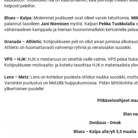
kaukaloon. Joukkueen tila on kaaosmainen, eikä peli kulje millään lailla
helposti peleihin.
Blues – Kalpa:
Molemmat joukkueet ovat olleet varsin tehottomia.
Mik
palannut tasolleen
Jani Niemisen
myötä. Kalpan
Pekka Tuokkolalla
o
vähämaalinen kamppailu ja hieman huonommallakin kertoimella pelaa
Granada – Athletic:
Kotijoukkueen peli on ollut aivan jumissa alkukau
Athletic on huomattavasti vahvempi ryhmä ja vieraissakin suosikki.
VPS – HJK:
HJK:n mestaruus on sinettiä vaille valmis. VPS pelaa tiuka
Kotijoukkueen motivaatio- ja kotietu tasoittaa HJK:n materiaalista yliv
Lens – Metz:
Lens on kotiedun puolesta ottelun niukka suosikki, mu
Varsinkin puolustus on Metzillä huippukunnossa. Pidän lähtökohtia ott
ylikertoimen puolelle!
Pitkävetovihjeet ma
Illan v
Donbass - Omsk
Blues – Kalpa alle/yli 5,5 maalia