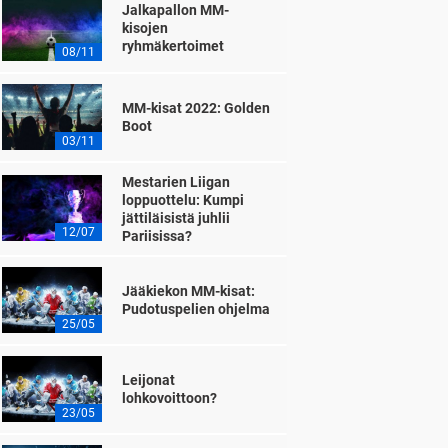
Jalkapallon MM-
kisojen
ryhmäkertoimet
08/11
MM-kisat 2022: Golden
Boot
03/11
Mestarien Liigan
loppuottelu: Kumpi
jättiläisistä juhlii
12/07
Pariisissa?
Jääkiekon MM-kisat:
Pudotuspelien ohjelma
25/05
Leijonat
lohkovoittoon?
23/05