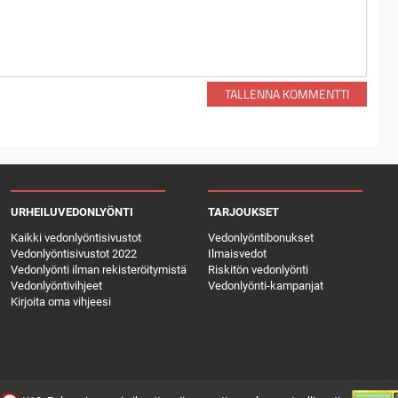
TALLENNA KOMMENTTI
URHEILUVEDONLYÖNTI
TARJOUKSET
Kaikki vedonlyöntisivustot
Vedonlyöntibonukset
Vedonlyöntisivustot 2022
Ilmaisvedot
Vedonlyönti ilman rekisteröitymistä
Riskitön vedonlyönti
Vedonlyöntivihjeet
Vedonlyönti-kampanjat
Kirjoita oma vihjeesi