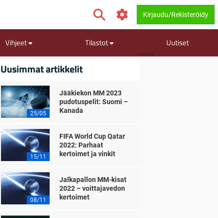
Kirjaudu/Rekisteröidy
Vihjeet
Tilastot
Uutiset
MAINOS
Uusimmat artikkelit
Jääkiekon MM 2023
pudotuspelit: Suomi –
Kanada
25/05
FIFA World Cup Qatar
2022: Parhaat
kertoimet ja vinkit
15/11
Jalkapallon MM-kisat
2022 – voittajavedon
kertoimet
08/11