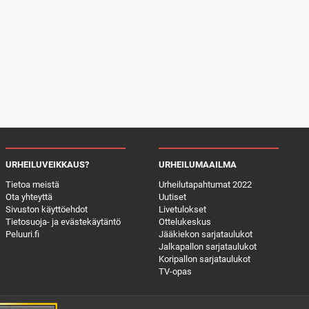
URHEILUVEIKKAUS?
URHEILUMAAILMA
Tietoa meistä
Urheilutapahtumat 2022
Ota yhteyttä
Uutiset
Sivuston käyttöehdot
Livetulokset
Tietosuoja- ja evästekäytäntö
Ottelukeskus
Peluuri.fi
Jääkiekon sarjataulukot
Jalkapallon sarjataulukot
Koripallon sarjataulukot
TV-opas