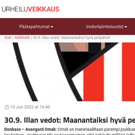
Päätapahtumat
Vedonlyöntisivustot
Koti
/
Artikkelit
/
30.9. Illan vedot: Maanantaiksi hyvä pelipäivä!
10 Jun 2022 at 16:40
30.9. Illan vedot: Maanantaiksi hyvä pe
Donbass – Avangard Omsk:
Omsk on materiaaliltaan parempi joukkue,