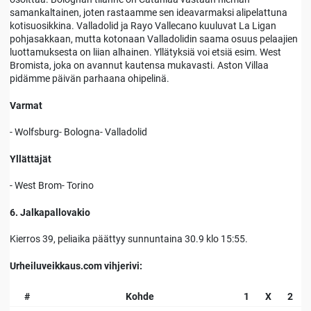
samankaltainen, joten rastaamme sen ideavarmaksi alipelattuna
kotisuosikkina. Valladolid ja Rayo Vallecano kuuluvat La Ligan
pohjasakkaan, mutta kotonaan Valladolidin saama osuus pelaajien
luottamuksesta on liian alhainen. Yllätyksiä voi etsiä esim. West
Bromista, joka on avannut kautensa mukavasti. Aston Villaa
pidämme päivän parhaana ohipelinä.
Varmat
- Wolfsburg- Bologna- Valladolid
Yllättäjät
- West Brom- Torino
6. Jalkapallovakio
Kierros 39, peliaika päättyy sunnuntaina 30.9 klo 15:55.
Urheiluveikkaus.com vihjerivi:
#
Kohde
1
X
2