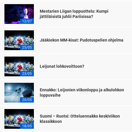
Mestarien Liigan loppuottelu: Kumpi
jättiläisistä juhlii Pariisissa?
12/07
Jääkiekon MM-kisat: Pudotuspelien ohjelma
25/05
Leijonat lohkovoittoon?
23/05
Ennakko: Leijonien viikonloppu ja alkulohkon
loppuvaihe
20/05
Suomi – Ruotsi: Otteluennakko keskiviikon
klassikkoon
18/05