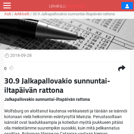
Koti
/
Artikkelit
/
30.9 Jalkapallovakio sunnuntai-iltapäivän rattona
2018-09-28
0
30.9 Jalkapallovakio sunnuntai-
iltapäivän rattona
Jalkapallovakio sunnuntai-iltapäivän rattona
Wolfsburg on aloittanut kautensa verkkaisesti ja tänään se isännöi
kotonaan vielä heikommin esiintynyttä Mainzia. Perustasoltaan
isännät ovat laadukkaampia ja kotiedun myötä joukkueen pitäisi
olla mielestämme suurempikin suosikki, kuin mitä pelikannatus
osoittaa. Bolognan tilanne on Cataniaa vastaan hieman