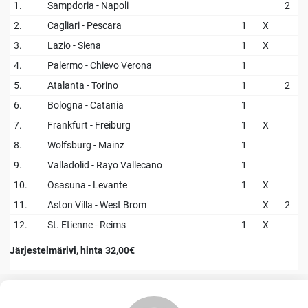
1.
Sampdoria - Napoli
2
2.
Cagliari - Pescara
1
X
3.
Lazio - Siena
1
X
4.
Palermo - Chievo Verona
1
5.
Atalanta - Torino
1
2
6.
Bologna - Catania
1
7.
Frankfurt - Freiburg
1
X
8.
Wolfsburg - Mainz
1
9.
Valladolid - Rayo Vallecano
1
10.
Osasuna - Levante
1
X
11.
Aston Villa - West Brom
X
2
12.
St. Etienne - Reims
1
X
Järjestelmärivi, hinta 32,00€