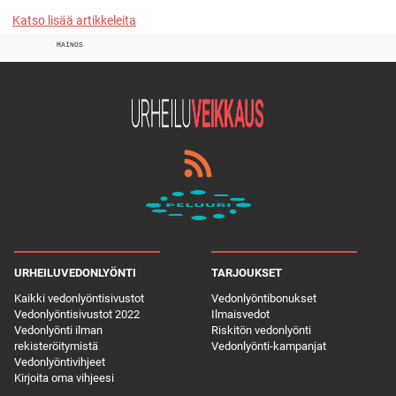
Katso lisää artikkeleita
MAINOS
URHEILUVEDONLYÖNTI
TARJOUKSET
Kaikki vedonlyöntisivustot
Vedonlyöntibonukset
Vedonlyöntisivustot 2022
Ilmaisvedot
Vedonlyönti ilman
Riskitön vedonlyönti
rekisteröitymistä
Vedonlyönti-kampanjat
Vedonlyöntivihjeet
Kirjoita oma vihjeesi