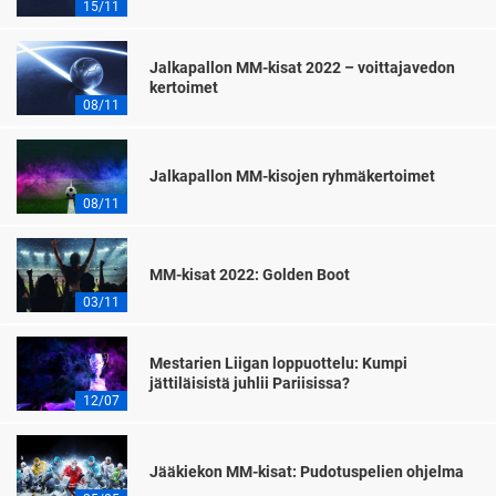
15/11
Jalkapallon MM-kisat 2022 – voittajavedon
kertoimet
08/11
Jalkapallon MM-kisojen ryhmäkertoimet
08/11
MM-kisat 2022: Golden Boot
03/11
Mestarien Liigan loppuottelu: Kumpi
jättiläisistä juhlii Pariisissa?
12/07
Jääkiekon MM-kisat: Pudotuspelien ohjelma