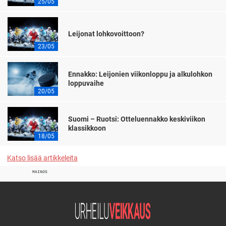
25/05
Leijonat lohkovoittoon?
23/05
Ennakko: Leijonien viikonloppu ja alkulohkon
loppuvaihe
20/05
Suomi – Ruotsi: Otteluennakko keskiviikon
klassikkoon
18/05
Katso lisää artikkeleita
MAINOS