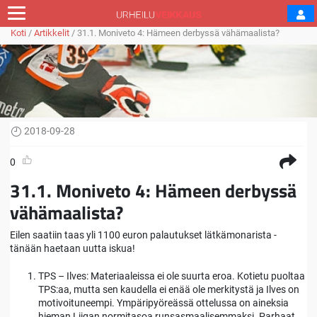
Koti
/
Artikkelit
/
31.1. Moniveto 4: Hämeen derbyssä vähämaalista?
2018-09-28
0
31.1. Moniveto 4: Hämeen derbyssä
vähämaalista?
Eilen saatiin taas yli 1100 euron palautukset lätkämonarista -
tänään haetaan uutta iskua!
TPS – Ilves: Materiaaleissa ei ole suurta eroa. Kotietu puoltaa
TPS:aa, mutta sen kaudella ei enää ole merkitystä ja Ilves on
motivoituneempi. Ympäripyöreässä ottelussa on aineksia
hieman Liigan normitasoa runsasmaalisemmaksi. Parhaat