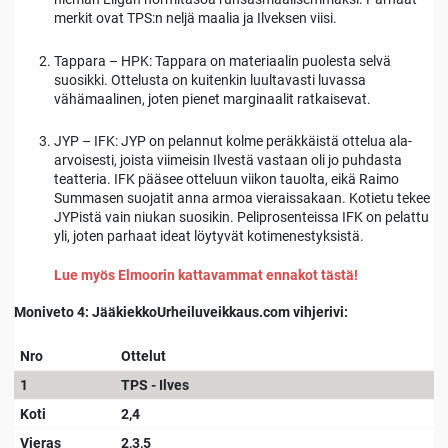
merkit ovat TPS:n neljä maalia ja Ilveksen viisi.
Tappara – HPK: Tappara on materiaalin puolesta selvä
suosikki. Ottelusta on kuitenkin luultavasti luvassa
vähämaalinen, joten pienet marginaalit ratkaisevat.
JYP – IFK: JYP on pelannut kolme peräkkäistä ottelua ala-
arvoisesti, joista viimeisin Ilvestä vastaan oli jo puhdasta
teatteria. IFK pääsee otteluun viikon tauolta, eikä Raimo
Summasen suojatit anna armoa vieraissakaan. Kotietu tekee
JYPistä vain niukan suosikin. Peliprosenteissa IFK on pelattu
yli, joten parhaat ideat löytyvät kotimenestyksistä.
Lue myös Elmoorin kattavammat ennakot tästä!
Moniveto 4: JääkiekkoUrheiluveikkaus.com vihjerivi:
Nro
Ottelut
1
TPS - Ilves
Koti
2,4
Vieras
2,3,5