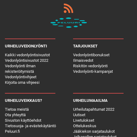
URHEILUVEDONLYÖNTI
TARJOUKSET
Kaikki vedonlyöntisivustot
Vedonlyöntibonukset
Vedonlyöntisivustot 2022
Ilmaisvedot
Vedonlyönti ilman
Riskitön vedonlyönti
rekisteröitymistä
Vedonlyönti-kampanjat
Vedonlyöntivihjeet
Kirjoita oma vihjeesi
URHEILUVEIKKAUS?
URHEILUMAAILMA
Tietoa meistä
Urheilutapahtumat 2022
Ota yhteyttä
Uutiset
Sivuston käyttöehdot
Livetulokset
Tietosuoja- ja evästekäytäntö
Ottelukeskus
Peluuri.fi
Jääkiekon sarjataulukot
Jalkapallon sarjataulukot