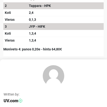
2
Tappara - HPK
Koti
2,4
Vieras
0,1,3
3
JYP - HIFK
Koti
1,3,4
Vieras
1,3,4
Moniveto 4: panos 0,20e - hinta 64,80€
Written by:
UV.com