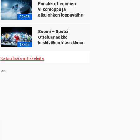
Ennakko: Leijonien
viikonloppu ja
alkulohkon loppuvaihe
20/05
Suomi – Ruotsi:
Otteluennakko
keskiviikon klassikkoon
18/05
Katso lisää artikkeleita
INOS