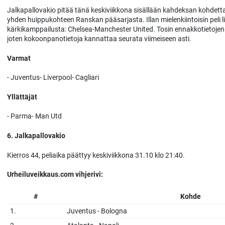
Jalkapallovakio pitää tänä keskiviikkona sisällään kahdeksan kohdetta
yhden huippukohteen Ranskan pääsarjasta. Illan mielenkiintoisin peli l
kärkikamppailusta: Chelsea-Manchester United. Tosin ennakkotietoje
joten kokoonpanotietoja kannattaa seurata viimeiseen asti.
Varmat
- Juventus- Liverpool- Cagliari
Yllättäjät
- Parma- Man Utd
6. Jalkapallovakio
Kierros 44, peliaika päättyy keskiviikkona 31.10 klo 21:40.
Urheiluveikkaus.com vihjerivi:
#
Kohde
1.
Juventus - Bologna