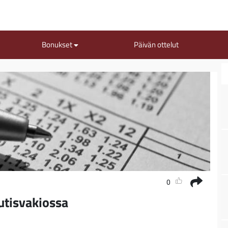
Bonukset
Päivän ottelut
0
utisvakiossa