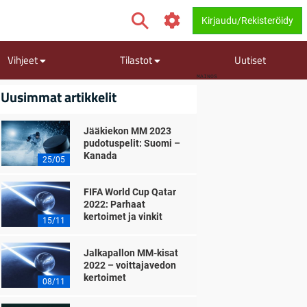
Kirjaudu/Rekisteröidy
Vihjeet
Tilastot
Uutiset
MAINOS
Uusimmat artikkelit
Jääkiekon MM 2023
pudotuspelit: Suomi –
Kanada
25/05
FIFA World Cup Qatar
2022: Parhaat
kertoimet ja vinkit
15/11
Jalkapallon MM-kisat
2022 – voittajavedon
kertoimet
08/11