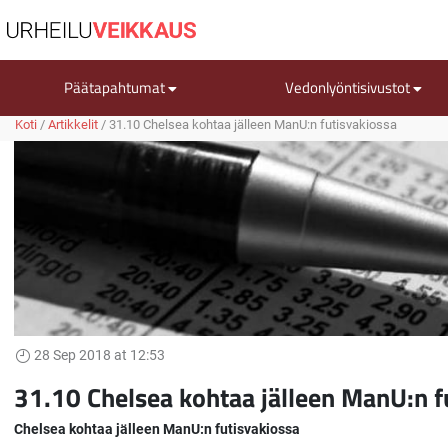
Päätapahtumat
Vedonlyöntisivustot
Koti
/
Artikkelit
/
31.10 Chelsea kohtaa jälleen ManU:n futisvakiossa
28 Sep 2018 at 12:53
31.10 Chelsea kohtaa jälleen ManU:n f
Chelsea kohtaa jälleen ManU:n futisvakiossa