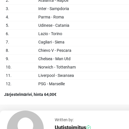
2.
Atalanta - Napoli
3.
Inter - Sampdoria
4.
Parma - Roma
5.
Udinese - Catania
6.
Lazio - Torino
7.
Cagliari - Siena
8.
Chievo V - Pescara
9.
Chelsea - Man Utd
10.
Norwich - Tottenham
11.
Liverpool - Swansea
12.
PSG - Marseille
Järjestelmärivi, hinta 64,00€
Written by:
Uutistoimitus