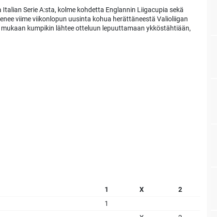
 Italian Serie A:sta, kolme kohdetta Englannin Liigacupia sekä
ienee viime viikonlopun uusinta kohua herättäneestä Valioliigan
n mukaan kumpikin lähtee otteluun lepuuttamaan ykköstähtiään,
1
X
2
1