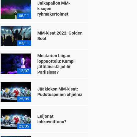
Jalkapallon MM-
kisojen
ryhmäkertoimet
08/11
MM-kisat 2022: Golden
Boot
03/11
Mestarien Liigan
loppuottelu: Kumpi
jättiläisistä juhlii
12/07
Pariisissa?
Jääkiekon MM-kisat:
Pudotuspelien ohjelma
25/05
Leijonat
lohkovoittoon?
23/05