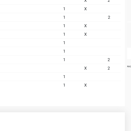
X
2
1
X
1
2
1
X
1
X
1
1
1
2
MA
X
2
1
1
X