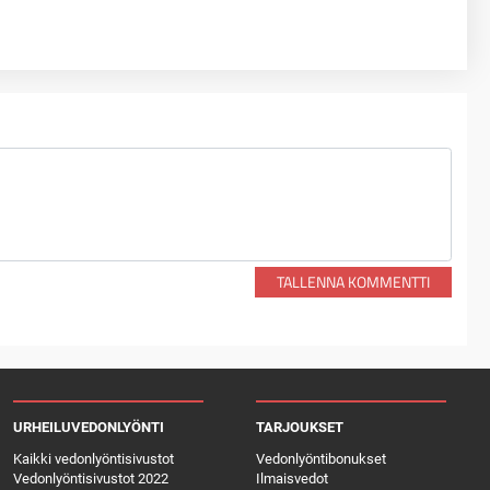
TALLENNA KOMMENTTI
URHEILUVEDONLYÖNTI
TARJOUKSET
Kaikki vedonlyöntisivustot
Vedonlyöntibonukset
Vedonlyöntisivustot 2022
Ilmaisvedot