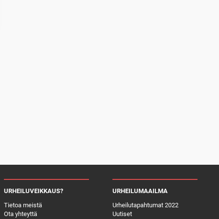
URHEILUVEIKKAUS?
URHEILUMAAILMA
Tietoa meistä
Urheilutapahtumat 2022
Ota yhteyttä
Uutiset