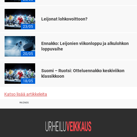
Leijonat lohkovoittoon?
23/05
Ennakko: Leijonien viikonloppu ja alkulohkon
loppuvaihe
20/05
Suomi – Ruotsi: Otteluennakko keskiviikon
klassikkoon
18/05
Katso lisää artikkeleita
MAINOS