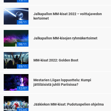
15/11
Jalkapallon MM-kisat 2022 – voittajavedon
kertoimet
08/11
Jalkapallon MM-kisojen ryhmäkertoimet
08/11
MM-kisat 2022: Golden Boot
03/11
Mestarien Liigan loppuottelu: Kumpi
jättiläisistä juhlii Pariisissa?
12/07
Jääkiekon MM-kisat: Pudotuspelien ohjelma
25/05