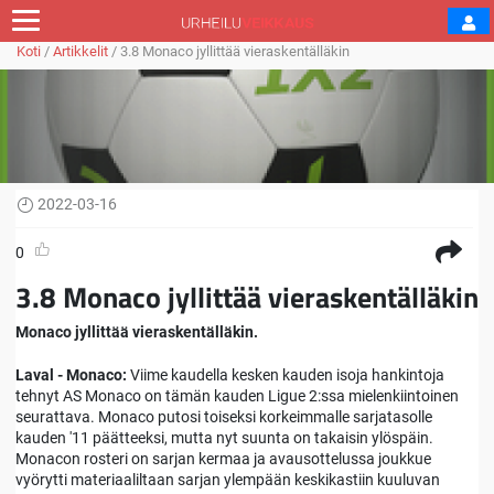
Koti
/
Artikkelit
/
3.8 Monaco jyllittää vieraskentälläkin
2022-03-16
0
3.8 Monaco jyllittää vieraskentälläkin
Monaco jyllittää vieraskentälläkin.
Laval - Monaco:
Viime kaudella kesken kauden isoja hankintoja
tehnyt AS Monaco on tämän kauden Ligue 2:ssa mielenkiintoinen
seurattava. Monaco putosi toiseksi korkeimmalle sarjatasolle
kauden '11 päätteeksi, mutta nyt suunta on takaisin ylöspäin.
Monacon rosteri on sarjan kermaa ja avausottelussa joukkue
vyörytti materiaaliltaan sarjan ylempään keskikastiin kuuluvan