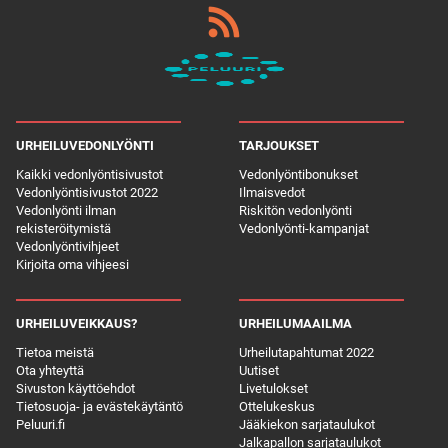
URHEILUVEDONLYÖNTI
TARJOUKSET
Kaikki vedonlyöntisivustot
Vedonlyöntibonukset
Vedonlyöntisivustot 2022
Ilmaisvedot
Vedonlyönti ilman
Riskitön vedonlyönti
rekisteröitymistä
Vedonlyönti-kampanjat
Vedonlyöntivihjeet
Kirjoita oma vihjeesi
URHEILUVEIKKAUS?
URHEILUMAAILMA
Tietoa meistä
Urheilutapahtumat 2022
Ota yhteyttä
Uutiset
Sivuston käyttöehdot
Livetulokset
Tietosuoja- ja evästekäytäntö
Ottelukeskus
Peluuri.fi
Jääkiekon sarjataulukot
Jalkapallon sarjataulukot