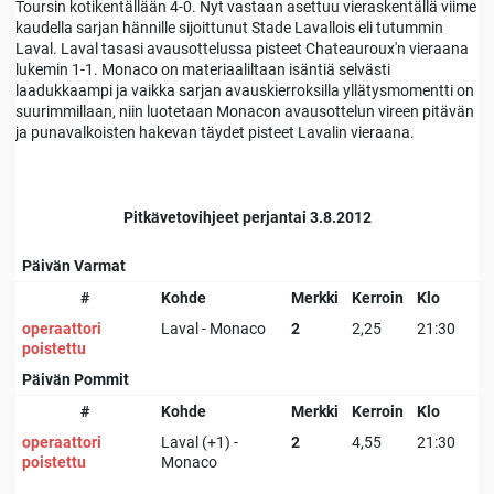
Toursin kotikentällään 4-0. Nyt vastaan asettuu vieraskentällä viime
kaudella sarjan hännille sijoittunut Stade Lavallois eli tutummin
Laval. Laval tasasi avausottelussa pisteet Chateauroux'n vieraana
lukemin 1-1. Monaco on materiaaliltaan isäntiä selvästi
laadukkaampi ja vaikka sarjan avauskierroksilla yllätysmomentti on
suurimmillaan, niin luotetaan Monacon avausottelun vireen pitävän
ja punavalkoisten hakevan täydet pisteet Lavalin vieraana.
Pitkävetovihjeet perjantai 3.8.2012
Päivän Varmat
#
Kohde
Merkki
Kerroin
Klo
operaattori
Laval - Monaco
2
2,25
21:30
poistettu
Päivän Pommit
#
Kohde
Merkki
Kerroin
Klo
operaattori
Laval (+1) -
2
4,55
21:30
poistettu
Monaco