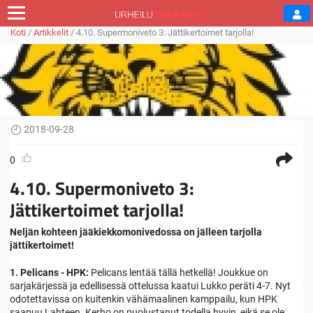
Koti
/
Artikkelit
/
4.10. Supermoniveto 3: Jättikertoimet tarjolla!
2018-09-28
0
4.10. Supermoniveto 3:
Jättikertoimet tarjolla!
Neljän kohteen jääkiekkomonivedossa on jälleen tarjolla
jättikertoimet!
1. Pelicans - HPK:
Pelicans lentää tällä hetkellä! Joukkue on
sarjakärjessä ja edellisessä ottelussa kaatui Lukko peräti 4-7. Nyt
odotettavissa on kuitenkin vähämaalinen kamppailu, kun HPK
saapuu Lahteen. Kerho on puolustanut todella hyvin, eikä se ole