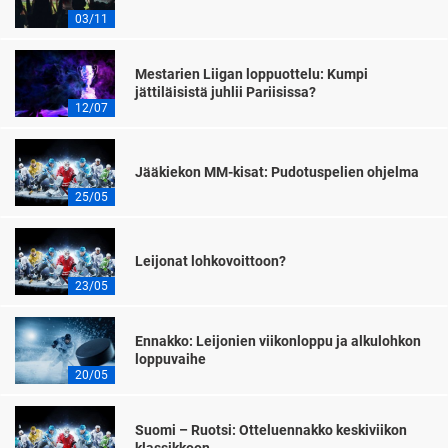
03/11
Mestarien Liigan loppuottelu: Kumpi
jättiläisistä juhlii Pariisissa?
12/07
Jääkiekon MM-kisat: Pudotuspelien ohjelma
25/05
Leijonat lohkovoittoon?
23/05
Ennakko: Leijonien viikonloppu ja alkulohkon
loppuvaihe
20/05
Suomi – Ruotsi: Otteluennakko keskiviikon