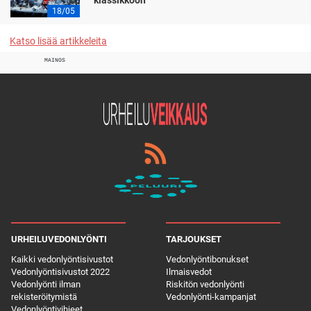
klassikkoon
18/05
Katso lisää artikkeleita
MAINOS
URHEILUVEDONLYÖNTI
TARJOUKSET
Kaikki vedonlyöntisivustot
Vedonlyöntibonukset
Vedonlyöntisivustot 2022
Ilmaisvedot
Vedonlyönti ilman
Riskitön vedonlyönti
rekisteröitymistä
Vedonlyönti-kampanjat
Vedonlyöntivihjeet