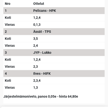
Nro
Ottelut
1
Pelicans - HPK
Koti
1,2,4
Vieras
0,1,3
2
Ässät - TPS
Koti
3,5
Vieras
2,4
3
JYP - Lukko
Koti
1,2,4
Vieras
2,3
4
Ilves - HIFK
Koti
2,3,4
Vieras
1,3
Järjestelmämoniveto, panos 0,05e - hinta 64,80e