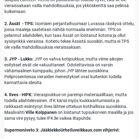
vieraissakaan vailla mahdollisuuksia, jos ykköskenttä saa pelinsä
kulkemaan.
2. Ässät - TPS:
Isomäen perjantaihuumaa! Luvassa räiskyvä ottelu,
jossa maaleja saatetaan nähdä normaalia enemmän. TPS on
pelannut ailahdellen, kun taas Ässät on loistanut kotona ja ollut
sysisynkkä vieraissa. Kotietu tekee Ässistä suosikin, mutta ei TPS
ole vailla mahdollisuuksia vieraissakaan.
3. JYP - Lukko:
JYP on vahva kotijoukkue, mutta viime aikojen
esitykset eivät ole vakuuttaneet. Odotettavissa on varsin
vähämaalinen kamppailu, johon JYP lähtee suosikkina.
Peliprosenteissa vieraiden menestykset ovat kuitenkin todella
kannattavia ideoita.
4. Ilves - HIFK:
Vierasjoukkue on parempi materiaaliltaan, mutta
todella ailahtelevainen. IFK kärsii myös loukkaantumisista ja
raikkaasti esiintynyt Ilves lähtee otteluun kotihallissa suosikkina.
Maalivahti
Ville Kolppanen
on loistanut tupsukorvien maalilla ja jos
sama vire pysyy, tulee IFK:lle vaikea iltapuhde.
Supermoniveto 3: Jääkiekko
Urheiluveikkaus.com vihjerivi: