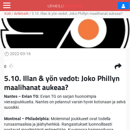
Koti
/
Artikkelit
/
5.10. Illan & yön vedot: Joko Phillyn maalihanat aukeaa?
2022-03-16
0
5.10. Illan & yön vedot: Joko Phillyn
maalihanat aukeaa?
Nantes – Evian TG:
Evian TG on sarjan huonoimpia
vierasjoukkueita. Nantes on pelannut varsin hyvin kotonaan ja selvä
suosikki.
Montreal – Philadelphia:
Molemmat joukkueet ovat todella
runsasmaalisia ja jäähyherkkiä. Rangaistukset luonnollisesti
nostavat maalimääriä entisestään. Kuumassa kamppailussa