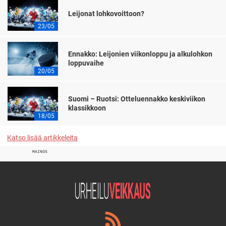
Leijonat lohkovoittoon?
23/05
Ennakko: Leijonien viikonloppu ja alkulohkon
loppuvaihe
20/05
Suomi – Ruotsi: Otteluennakko keskiviikon
klassikkoon
18/05
Katso lisää artikkeleita
MAINOS