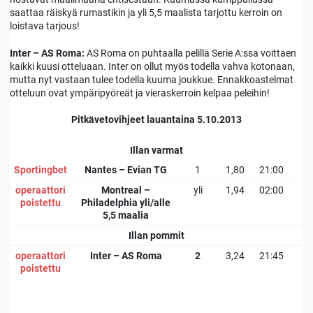
saattaa räiskyä rumastikin ja yli 5,5 maalista tarjottu kerroin on
loistava tarjous!
Inter – AS Roma:
AS Roma on puhtaalla pelillä Serie A:ssa voittaen
kaikki kuusi otteluaan. Inter on ollut myös todella vahva kotonaan,
mutta nyt vastaan tulee todella kuuma joukkue. Ennakkoastelmat
otteluun ovat ympäripyöreät ja vieraskerroin kelpaa peleihin!
Pitkävetovihjeet lauantaina 5.10.2013
Illan varmat
Sportingbet
Nantes – Evian TG
1
1,80
21:00
operaattori
Montreal –
yli
1,94
02:00
poistettu
Philadelphia yli/alle
5,5 maalia
Illan pommit
operaattori
Inter – AS Roma
2
3,24
21:45
poistettu