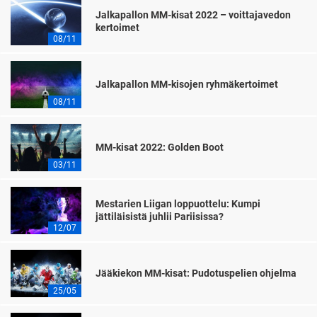
Jalkapallon MM-kisat 2022 – voittajavedon
kertoimet
08/11
Jalkapallon MM-kisojen ryhmäkertoimet
08/11
MM-kisat 2022: Golden Boot
03/11
Mestarien Liigan loppuottelu: Kumpi
jättiläisistä juhlii Pariisissa?
12/07
Jääkiekon MM-kisat: Pudotuspelien ohjelma
25/05