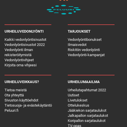
URHEILUVEDONLYÖNTI
TARJOUKSET
Kaikki vedonlyöntisivustot
Vedonlyöntibonukset
Vedonlyöntisivustot 2022
Ilmaisvedot
Vedonlyönti ilman
Riskitön vedonlyönti
rekisteröitymistä
Vedonlyönti-kampanjat
Vedonlyöntivihjeet
Kirjoita oma vihjeesi
URHEILUVEIKKAUS?
URHEILUMAAILMA
Tietoa meistä
Urheilutapahtumat 2022
Ota yhteyttä
Uutiset
Sivuston käyttöehdot
Livetulokset
Tietosuoja- ja evästekäytäntö
Ottelukeskus
Peluuri.fi
Jääkiekon sarjataulukot
Jalkapallon sarjataulukot
Koripallon sarjataulukot
TV-opas