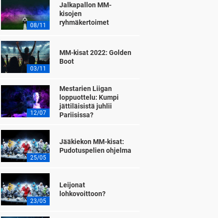
Jalkapallon MM-
kisojen
ryhmäkertoimet
08/11
MM-kisat 2022: Golden
Boot
03/11
Mestarien Liigan
loppuottelu: Kumpi
jättiläisistä juhlii
12/07
Pariisissa?
Jääkiekon MM-kisat:
Pudotuspelien ohjelma
25/05
Leijonat
lohkovoittoon?
23/05