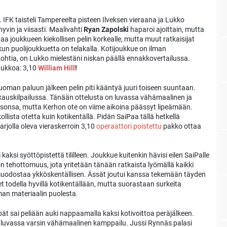
 IFK taisteli Tampereelta pisteen Ilveksen vieraana ja Lukko
vin ja viisasti. Maalivahti
Ryan Zapolski
haparoi ajoittain, mutta
aa joukkueen kiekollisen pelin korkealle, mutta muut ratkaisijat
kun puolijoukkuetta on telakalla. Kotijoukkue on ilman
ohtia, on Lukko mielestäni niskan päällä ennakkovertailussa.
 Lukkoa: 3,10
William Hill
!
uoman paluun jälkeen pelin piti kääntyä juuri toiseen suuntaan.
ukauskilpailussa. Tänään ottelusta on luvassa vähämaalinen ja
sonsa, mutta Kerhon ote on viime aikoina päässyt lipeämään.
ollista otetta kuin kotikentällä. Pidän SaiPaa tällä hetkellä
rjolla oleva vieraskerroin 3,10
operaattori poistettu
pakko ottaa
kaksi syöttöpistettä tililleen. Joukkue kuitenkin hävisi eilen SaiPalle
 tehottomuus, jota yritetään tänään ratkaista lyömällä kaikki
uodostaa ykköskentällisen. Ässät joutui kanssa tekemään täyden
eet todella hyvillä kotikentällään, mutta suorastaan surkeita
man materiaalin puolesta.
pät sai peliään auki nappaamalla kaksi kotivoittoa peräjälkeen.
luvassa varsin vähämaalinen kamppailu. Jussi Rynnäs palasi