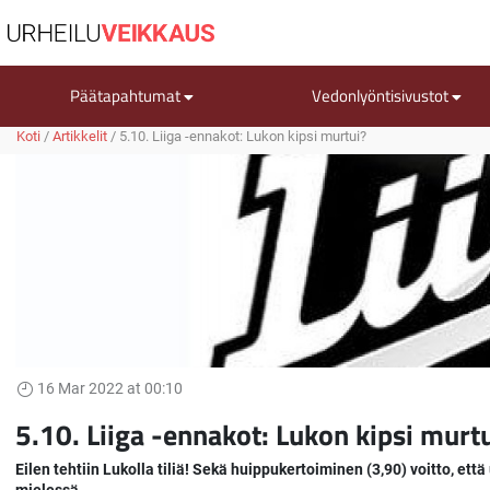
Päätapahtumat
Vedonlyöntisivustot
Koti
/
Artikkelit
/
5.10. Liiga -ennakot: Lukon kipsi murtui?
16 Mar 2022 at 00:10
5.10. Liiga -ennakot: Lukon kipsi murt
Eilen tehtiin Lukolla tiliä! Sekä huippukertoiminen (3,90) voitto, e