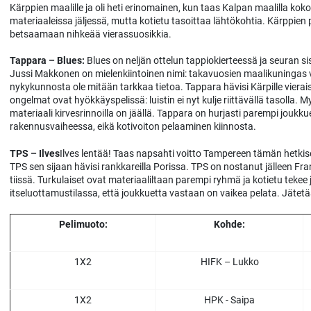
Kärppien maalille ja oli heti erinomainen, kun taas Kalpan maalilla ko
materiaaleissa jäljessä, mutta kotietu tasoittaa lähtökohtia. Kärppien p
betsaamaan nihkeää vierassuosikkia.
Tappara – Blues:
Blues on neljän ottelun tappiokierteessä ja seuran s
Jussi Makkonen on mielenkiintoinen nimi: takavuosien maalikuningas vo
nykykunnosta ole mitään tarkkaa tietoa. Tappara hävisi Kärpille vierai
ongelmat ovat hyökkäyspelissä: luistin ei nyt kulje riittävällä tasolla.
materiaali kirvesrinnoilla on jäällä. Tappara on hurjasti parempi joukku
rakennusvaiheessa, eikä kotivoiton pelaaminen kiinnosta.
TPS – Ilves
Ilves lentää! Taas napsahti voitto Tampereen tämän hetkise
TPS sen sijaan hävisi rankkareilla Porissa. TPS on nostanut jälleen F
tiissä. Turkulaiset ovat materiaaliltaan parempi ryhmä ja kotietu tekee 
itseluottamustilassa, että joukkuetta vastaan on vaikea pelata. Jäte
Pelimuoto:
Kohde:
1X2
HIFK – Lukko
1X2
HPK - Saipa