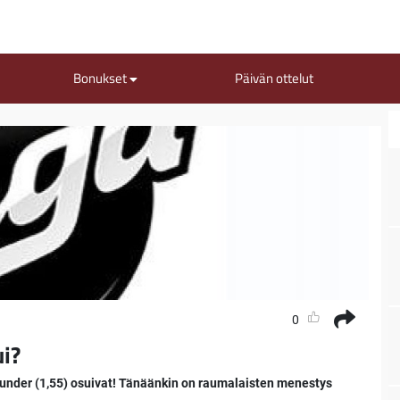
Bonukset
Päivän ottelut
0
ui?
ttä under (1,55) osuivat! Tänäänkin on raumalaisten menestys