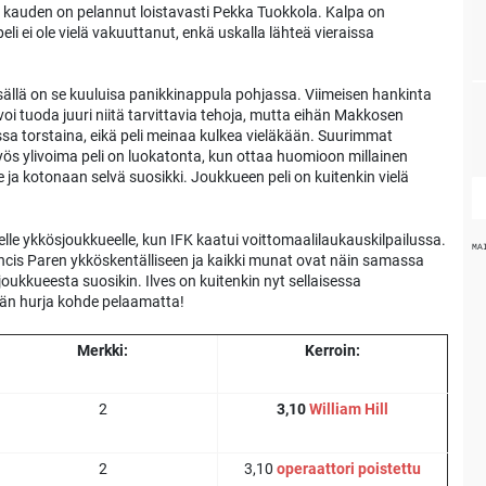
ko kauden on pelannut loistavasti Pekka Tuokkola. Kalpa on
eli ei ole vielä vakuuttanut, enkä uskalla lähteä vieraissa
isällä on se kuuluisa panikkinappula pohjassa. Viimeisen hankinta
i tuoda juuri niitä tarvittavia tehoja, mutta eihän Makkosen
ssa torstaina, eikä peli meinaa kulkea vieläkään. Suurimmat
 Myös ylivoima peli on luokatonta, kun ottaa huomioon millainen
e ja kotonaan selvä suosikki. Joukkueen peli on kuitenkin vielä
lle ykkösjoukkueelle, kun IFK kaatui voittomaalilaukauskilpailussa.
MA
rancis Paren ykköskentälliseen ja kaikki munat ovat näin samassa
joukkueesta suosikin. Ilves on kuitenkin nyt sellaisessa
tään hurja kohde pelaamatta!
Merkki:
Kerroin:
2
3,10
William Hill
2
3,10
operaattori poistettu