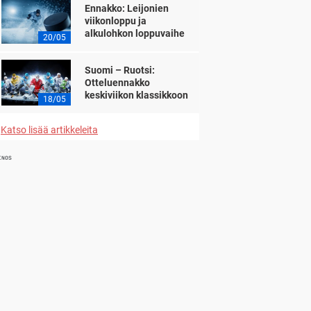
Ennakko: Leijonien
viikonloppu ja
alkulohkon loppuvaihe
20/05
Suomi – Ruotsi:
Otteluennakko
keskiviikon klassikkoon
18/05
Katso lisää artikkeleita
INOS