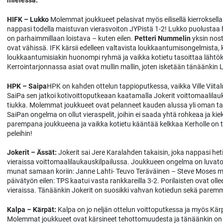
mielessä.
HIFK – Lukko
Molemmat joukkueet pelasivat myös eilisellä kierroksella.
nappasi todella maistuvan vierasvoiton JYPistä 1-2! Lukko puolustaa hy
on parhaimmillaan loistava – kuten eilen.
Petteri Nummelin
yksin nost
ovat vähissä. IFK kärsii edelleen valtavista loukkaantumisongelmista, 
loukkaantumisiakin huonompi ryhmä ja vaikka kotietu tasoittaa lähtök
Kerrointarjonnassa asiat ovat mullin mallin, joten isketään tänäänkin
HPK – Saipa
HPK on kahden ottelun tappioputkessa, vaikka Ville Viital
SaiPa sen jatkoi kotivoittoputkeaan kaatamalla Jokerit voittomaalila
tiukka. Molemmat joukkueet ovat pelanneet kauden alussa yli oman ta
SaiPan ongelma on ollut vieraspelit, joihin ei saada yhtä rohkeaa ja kiek
parempana joukkueena ja vaikka kotietu kääntää kelkkaa Kerholle on ta
peleihin!
Jokerit – Ässät:
Jokerit sai Jere Karalahden takaisin, joka nappasi heti 
vieraissa voittomaalilaukauskilpailussa. Joukkueen ongelma on luvaton
munat samaan koriin: Janne Lahti- Teuvo Teräväinen – Steve Moses m
päivätyön eilen: TPS kaatui vasta rankkareilla 3-2. Porilaisten ovat oll
vieraissa. Tänäänkin Jokerit on suosikki vahvan kotiedun sekä parem
Kalpa – Kärpät:
Kalpa on jo neljän ottelun voittoputkessa ja myös Kär
Molemmat joukkueet ovat kärsineet tehottomuudesta ja tänäänkin on 