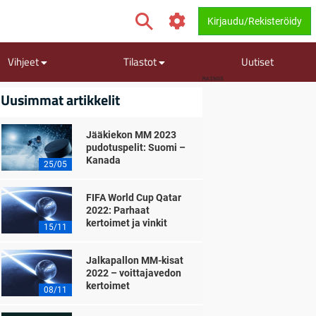
Kirjaudu/Rekisteröidy
Vihjeet
Tilastot
Uutiset
MAINOS
Uusimmat artikkelit
Jääkiekon MM 2023
pudotuspelit: Suomi –
Kanada
25/05
FIFA World Cup Qatar
2022: Parhaat
kertoimet ja vinkit
15/11
Jalkapallon MM-kisat
2022 – voittajavedon
kertoimet
08/11