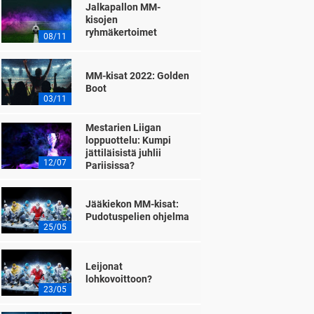
Jalkapallon MM-
kisojen
ryhmäkertoimet
08/11
MM-kisat 2022: Golden
Boot
03/11
Mestarien Liigan
loppuottelu: Kumpi
jättiläisistä juhlii
12/07
Pariisissa?
Jääkiekon MM-kisat:
Pudotuspelien ohjelma
25/05
Leijonat
lohkovoittoon?
23/05