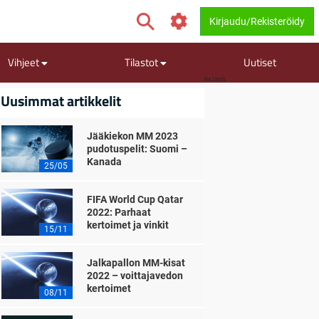
Kirjaudu/Rekisteröidy
Vihjeet
Tilastot
Uutiset
MAINOS
Uusimmat artikkelit
Jääkiekon MM 2023
pudotuspelit: Suomi –
Kanada
25/05
FIFA World Cup Qatar
2022: Parhaat
kertoimet ja vinkit
15/11
Jalkapallon MM-kisat
2022 – voittajavedon
kertoimet
08/11