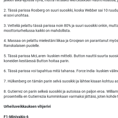
jälleen aika-ajoissa hyvä, mutta riittääkö Mercedeksen vauhti kisassa, j
2. Tässä parissa Rosberg on suuri suosikki, koska Webber sai 10 ruudu
ei sovi unohtaa.
3. Vetteliä pelattu tässä parissa noin 80% ja suuri suosikki onkin, m
moottoriurheilussa kaikki on mahdollista.
4. Massaa on pelattu mielestäni liikaa ja Grosjean on parantanut myös 
Ranskalaisen puolelle.
5. Tässä parissa McLaren- kuskien mittelö. Button nauttii suurta suo
koneiden kestäessä Button hoitaa parin.
6. Tässä parissa voi tapahtua mitä tahansa. Force India- kuskien välin
7. Hülkenberg on tämän parin selvä suosikki ja lähtee kisaan kohtuu 
8. Gutierrez on parin selkeä suosikki ja autoissa on paljon eroa. Willia
prosenteilla en Gutierrezia kumminkaan varmaksi jättäisi, joten kohde
Urheiluveikkauksen vihjerivi
F1-Minivakio 6