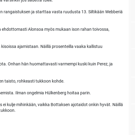
a varsinkin jos sadetta tulee.
n rangaistuksen ja starttaa vasta ruudusta 13. Siltikään Webberiä
utta ehdottomasti Alonsoa myös mukaan ison rahan toivossa,
kisoissa ajamistaan. Näillä prosenteilla vaaka kallistuu
siota. Onhan hän huomattavasti varmempi kuski kuin Perez, ja
en taisto, rohkeasti tukkoon kohde.
asemista. Ilman ongelmia Hülkenberg hoitaa parin.
ms ei kulje mihinkään, vaikka Bottaksen ajotaidot onkin hyvät. Näillä
 tukkoon.