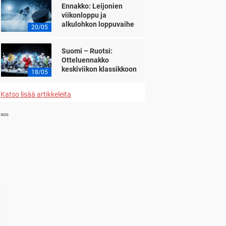
Ennakko: Leijonien
viikonloppu ja
alkulohkon loppuvaihe
20/05
Suomi – Ruotsi:
Otteluennakko
keskiviikon klassikkoon
18/05
Katso lisää artikkeleita
INOS