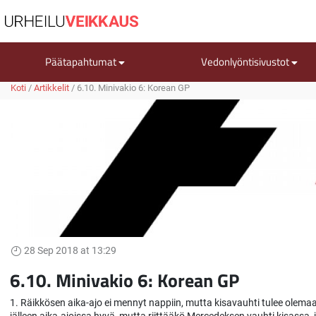
Päätapahtumat
Vedonlyöntisivustot
Koti
/
Artikkelit
/
6.10. Minivakio 6: Korean GP
28 Sep 2018 at 13:29
6.10. Minivakio 6: Korean GP
1. Räikkösen aika-ajo ei mennyt nappiin, mutta kisavauhti tulee olemaa