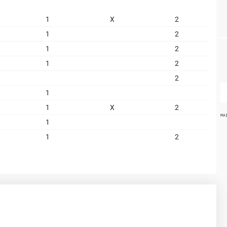
1
X
2
1
2
1
2
1
2
2
1
1
X
2
MA
1
1
2