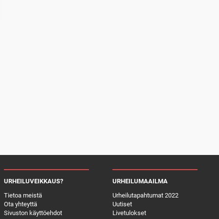
URHEILUVEIKKAUS?
URHEILUMAAILMA
Tietoa meistä
Urheilutapahtumat 2022
Ota yhteyttä
Uutiset
Sivuston käyttöehdot
Livetulokset