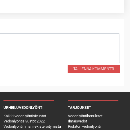
TALLENNA KOMMENTTI
URHEILUVEDONLYÖNTI
TARJOUKSET
Kaikki vedonlyöntisivustot
Vedonlyöntibonukset
Vedonlyöntisivustot 2022
Ilmaisvedot
Vedonlyönti ilman rekisteröitymistä
Riskitön vedonlyönti