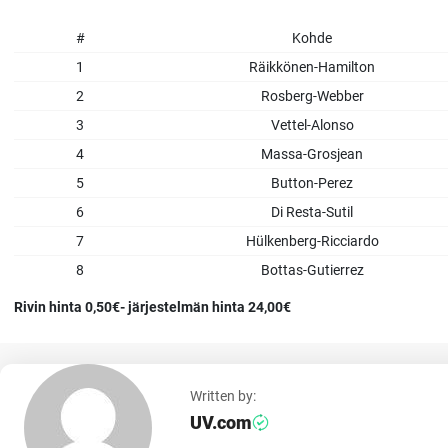
#
Kohde
1
Räikkönen-Hamilton
2
Rosberg-Webber
3
Vettel-Alonso
4
Massa-Grosjean
5
Button-Perez
6
Di Resta-Sutil
7
Hülkenberg-Ricciardo
8
Bottas-Gutierrez
Rivin hinta 0,50€- järjestelmän hinta 24,00€
Written by:
UV.com