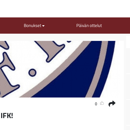
Bonukset
Päivän ottelut
0
 IFK!