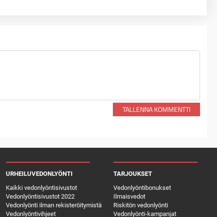
TALLENNA KOMMENTTI
URHEILUVEDONLYÖNTI
TARJOUKSET
Kaikki vedonlyöntisivustot
Vedonlyöntibonukset
Vedonlyöntisivustot 2022
Ilmaisvedot
Vedonlyönti ilman rekisteröitymistä
Riskitön vedonlyönti
Vedonlyöntivihjeet
Vedonlyönti-kampanjat