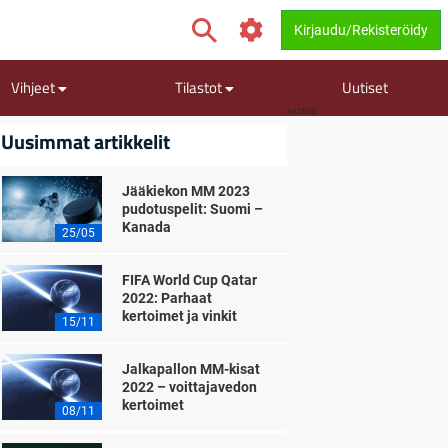
Kirjaudu/Rekisteröidy
Vihjeet
Tilastot
Uutiset
MAINOS
Uusimmat artikkelit
Jääkiekon MM 2023
pudotuspelit: Suomi –
Kanada
25/05
FIFA World Cup Qatar
2022: Parhaat
kertoimet ja vinkit
15/11
Jalkapallon MM-kisat
2022 – voittajavedon
kertoimet
08/11