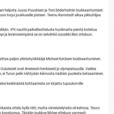
kaan helpota Juuso Puustisen ja Toni Söderholmin loukkaantumiset.
usso torjui joukkueelle pisteen. Teemu Ramstedt alkaa pikkuhiljaa
ällään. IFK nauttii paikallisottelusta huolimatta pientä kotietua
 ja levänneempänä se on selvähkö suosikki illan otteluun.
rasittaa paljon ykköshyökkääjä Michael Keräsen loukkaantuminen.
lulaiset ovat ilmeisesti henkisesti jo olympiatauolla. Vaikka
n, ei Turun pelin nähtyään kiinnosta näätien puolesta betsaaminen.
Kaksi keskinäistä kohtaamista on kirjattu tupsukorville
ista ottelu kyllä riitti, mutta viimeistelytaito oli kehnoa. Teuvo
en koostumus. Tänään joukkue lähtee otteluun varmasti