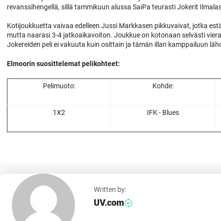
revanssihengellä, sillä tammikuun alussa SaiPa teurasti Jokerit Ilmalas
Kotijoukkuetta vaivaa edelleen Jussi Markkasen pikkuvaivat, jotka estä
mutta naarasi 3-4 jatkoaikavoiton. Joukkue on kotonaan selvästi vier
Jokereiden peli ei vakuuta kuin osittain ja tämän illan kamppailuun l
Elmoorin suosittelemat pelikohteet:
Pelimuoto:
Kohde:
1X2
IFK - Blues
Written by:
UV.com