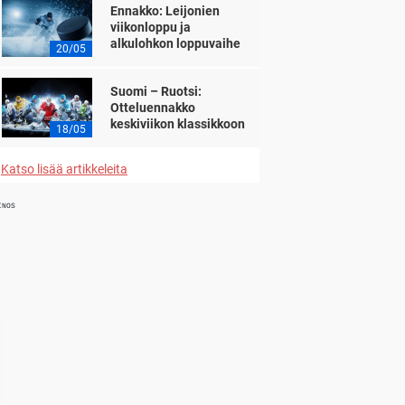
Ennakko: Leijonien
viikonloppu ja
alkulohkon loppuvaihe
20/05
Suomi – Ruotsi:
Otteluennakko
keskiviikon klassikkoon
18/05
Katso lisää artikkeleita
INOS