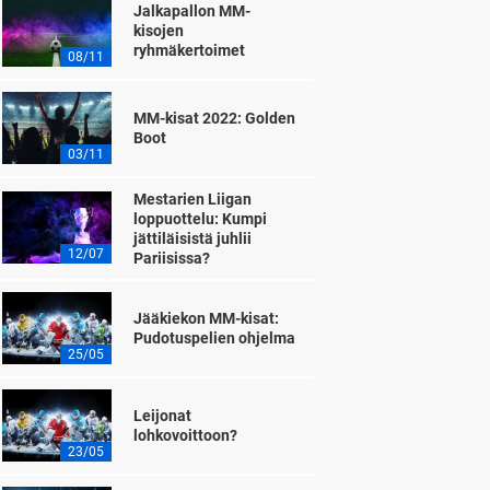
Jalkapallon MM-
kisojen
ryhmäkertoimet
08/11
MM-kisat 2022: Golden
Boot
03/11
Mestarien Liigan
loppuottelu: Kumpi
jättiläisistä juhlii
12/07
Pariisissa?
Jääkiekon MM-kisat:
Pudotuspelien ohjelma
25/05
Leijonat
lohkovoittoon?
23/05