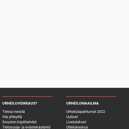
URHEILUVEIKKAUS?
URHEILUMAAILMA
Tietoa meistä
Urheilutapahtumat 2022
Ota yhteyttä
Uutiset
Sivuston käyttöehdot
Livetulokset
Tietosuoja- ja evästekäytäntö
Ottelukeskus