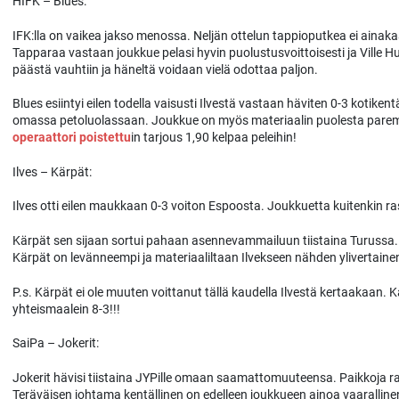
HIFK – Blues:
IFK:lla on vaikea jakso menossa. Neljän ottelun tappioputkea ei aina
Tapparaa vastaan joukkue pelasi hyvin puolustusvoittoisesti ja Ville H
päästä vauhtiin ja häneltä voidaan vielä odottaa paljon.
Blues esiintyi eilen todella vaisusti Ilvestä vastaan häviten 0-3 kotikent
omassa petoluolassaan. Joukkue on myös materiaalin puolesta parempi
operaattori poistettu
in tarjous 1,90 kelpaa peleihin!
Ilves – Kärpät:
Ilves otti eilen maukkaan 0-3 voiton Espoosta. Joukkuetta kuitenkin 
Kärpät sen sijaan sortui pahaan asennevammailuun tiistaina Turussa. Ou
Kärpät on levänneempi ja materiaaliltaan Ilvekseen nähden ylivertaine
P.s. Kärpät ei ole muuten voittanut tällä kaudella Ilvestä kertaakaan. 
yhteismaalein 8-3!!!
SaiPa – Jokerit:
Jokerit hävisi tiistaina JYPille omaan saamattomuuteensa. Paikkoja ratka
Teräväisen johtama kentällinen on edelleen joukkueen ainoa vaarallin