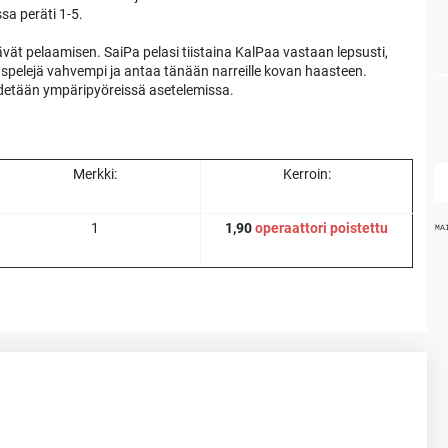
sa peräti 1-5.
vät pelaamisen. SaiPa pelasi tiistaina KalPaa vastaan lepsusti,
aspelejä vahvempi ja antaa tänään narreille kovan haasteen.
ähdetään ympäripyöreissä asetelemissa.
Merkki:
Kerroin:
1
1,90
operaattori poistettu
MA