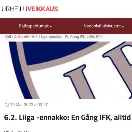
Päätapahtumat
Vedonlyöntisivustot
Koti
/
Artikkelit
/
6.2. Liiga -ennakko: En Gång IFK, alltid IFK!
16 Mar 2022 at 00:01
6.2. Liiga -ennakko: En Gång IFK, alltid