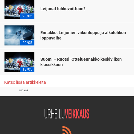
Leijonat lohkovoittoon?
23/05
Ennakko: Leijonien viikonloppu ja alkulohkon
loppuvaihe
20/05
Suomi – Ruotsi: Otteluennakko keskiviikon
klassikkoon
18/05
Katso lisää artikkeleita
MAINOS