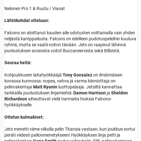
Nelonen Pro 1 & Ruutu / Viasat
Lähtökohdat otteluun:
Falcons on aloittanut kauden alle odotusten voittamalla vain yhden
neljästä kamppailusta. Falcons on edelleen pudotuspeleihin kuuluva
ryhmä, mutta se vaatii voiton tänään. Jets on raapinut lähinnä
puolustuksen ansioista voitot Buccaneersista sekä Billsistä.
Seuraa heitä:
Kotijoukkueen laitahyökkääjä
Tony Gonzalez
on ilmiömäisen
kovassa kunnossa: nopea, vahva ja varma kiinniottaja on
pelinrakentaja
Matt Ryanin
luottopelaaja. Jetsiltä kannattaa
tarkkailla puolustuksen linjamiehiä:
Damon Harrison
ja
Sheldon
Richardson
aiheuttavat vielä harmaita hiuksia Falcons-
hyökkäykselle.
Ottelun kulmakivet:
Jets menetti viime viikolla pelin Titansia vastaan, kun joukkue sortui
peräti viidesti pallonmenetykseen! Hyökkäyksen linja petti ja