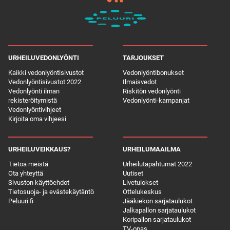
URHEILUVEDONLYÖNTI
TARJOUKSET
Kaikki vedonlyöntisivustot
Vedonlyöntibonukset
Vedonlyöntisivustot 2022
Ilmaisvedot
Vedonlyönti ilman
Riskitön vedonlyönti
rekisteröitymistä
Vedonlyönti-kampanjat
Vedonlyöntivihjeet
Kirjoita oma vihjeesi
URHEILUVEIKKAUS?
URHEILUMAAILMA
Tietoa meistä
Urheilutapahtumat 2022
Ota yhteyttä
Uutiset
Sivuston käyttöehdot
Livetulokset
Tietosuoja- ja evästekäytäntö
Ottelukeskus
Peluuri.fi
Jääkiekon sarjataulukot
Jalkapallon sarjataulukot
Koripallon sarjataulukot
TV-opas