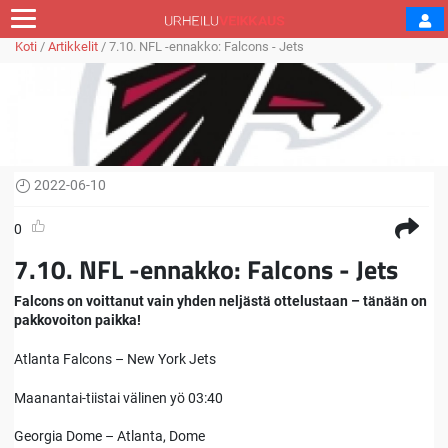
Koti
/
Artikkelit
/
7.10. NFL -ennakko: Falcons - Jets
2022-06-10
0
7.10. NFL -ennakko: Falcons - Jets
Falcons on voittanut vain yhden neljästä ottelustaan – tänään on
pakkovoiton paikka!
Atlanta Falcons – New York Jets
Maanantai-tiistai välinen yö 03:40
Georgia Dome – Atlanta, Dome