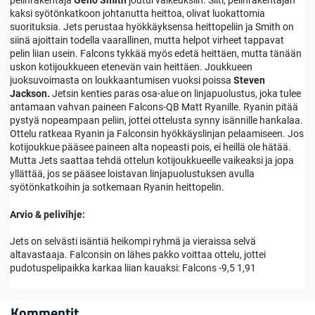
pelinrakentaja
Geno Smith
joutui vaikeuksiin. Silti, pelinrakentajan
kaksi syötönkatkoon johtanutta heittoa, olivat luokattomia
suorituksia. Jets perustaa hyökkäyksensa heittopeliin ja Smith on
siinä ajoittain todella vaarallinen, mutta helpot virheet tappavat
pelin liian usein. Falcons tykkää myös edetä heittäen, mutta tänään
uskon kotijoukkueen etenevän vain heittäen. Joukkueen
juoksuvoimasta on loukkaantumisen vuoksi poissa
Steven
Jackson.
Jetsin kenties paras osa-alue on linjapuolustus, joka tulee
antamaan vahvan paineen Falcons-QB Matt Ryanille. Ryanin pitää
pystyä nopeampaan peliin, jottei ottelusta synny isännille hankalaa.
Ottelu ratkeaa Ryanin ja Falconsin hyökkäyslinjan pelaamiseen. Jos
kotijoukkue pääsee paineen alta nopeasti pois, ei heillä ole hätää.
Mutta Jets saattaa tehdä ottelun kotijoukkueelle vaikeaksi ja jopa
yllättää, jos se pääsee loistavan linjapuolustuksen avulla
syötönkatkoihin ja sotkemaan Ryanin heittopelin.
Arvio & pelivihje:
Jets on selvästi isäntiä heikompi ryhmä ja vieraissa selvä
altavastaaja. Falconsin on lähes pakko voittaa ottelu, jottei
pudotuspelipaikka karkaa liian kauaksi: Falcons -9,5 1,91
Kommentit