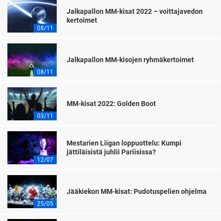
Jalkapallon MM-kisat 2022 – voittajavedon
kertoimet
08/11
Jalkapallon MM-kisojen ryhmäkertoimet
08/11
MM-kisat 2022: Golden Boot
03/11
Mestarien Liigan loppuottelu: Kumpi
jättiläisistä juhlii Pariisissa?
12/07
Jääkiekon MM-kisat: Pudotuspelien ohjelma
25/05