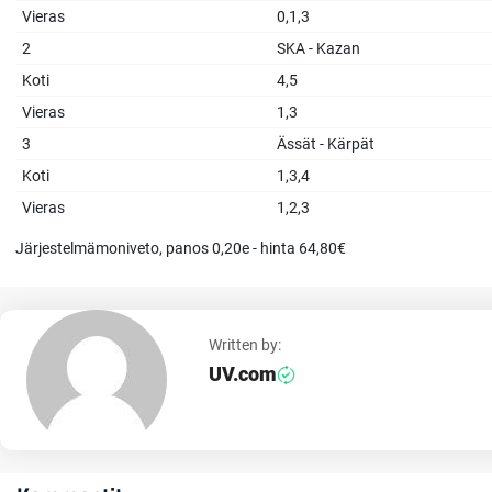
Vieras
0,1,3
2
SKA - Kazan
Koti
4,5
Vieras
1,3
3
Ässät - Kärpät
Koti
1,3,4
Vieras
1,2,3
Järjestelmämoniveto, panos 0,20e - hinta 64,80€
Written by:
UV.com