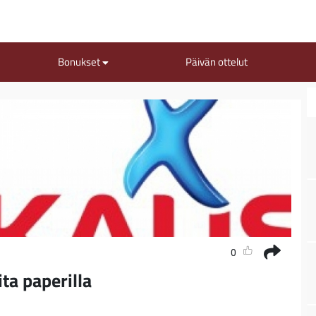
Bonukset
Päivän ottelut
0
ta paperilla