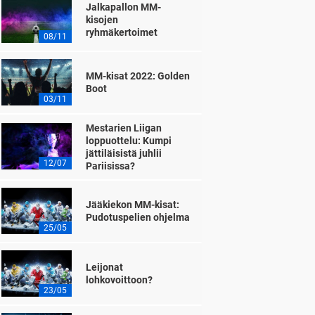
Jalkapallon MM-
kisojen
ryhmäkertoimet
08/11
MM-kisat 2022: Golden
Boot
03/11
Mestarien Liigan
loppuottelu: Kumpi
jättiläisistä juhlii
12/07
Pariisissa?
Jääkiekon MM-kisat:
Pudotuspelien ohjelma
25/05
Leijonat
lohkovoittoon?
23/05