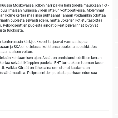
uussa Moskovassa, jolloin narripakka haki todella maukkaan 1-3 -
saapuu Ilmalaan hurjassa viiden ottelun voittoputkessa. Molemmat
mään kolme kertaa maalinsa puhtaana! Tänään voidaankin odottaa
alin puolesta selvästi edellä, mutta Jokerien kotietu tasoittaa
 Peliprosenttien puolesta ainoat oikeat pelivalinnat löytyvät
sta tuloksista.
en konferenssin kärkijoukkueet tarjoavat varmasti upean
essaan ja SKA on ottelussa kotietunsa puolesta suosikki. Jos
unsasmaalisen voiton.
hdeksän kohtaamisen ajan: Ässät on onnistunut edellisen kerran
 kertaa selvästi Kärppien puolella. EHT-turnauksen tuoman tauon
tti. Vaikka Kärpät on lähes aina onnistunut kaatamaan
myös vähämaalisia. Peliprosenttien puolesta parhaan edun saa