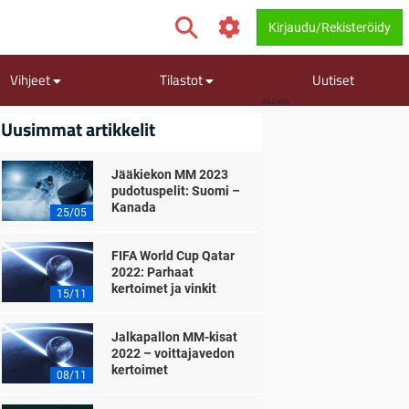
Kirjaudu/Rekisteröidy
Vihjeet
Tilastot
Uutiset
MAINOS
Uusimmat artikkelit
Jääkiekon MM 2023
pudotuspelit: Suomi –
Kanada
25/05
FIFA World Cup Qatar
2022: Parhaat
kertoimet ja vinkit
15/11
Jalkapallon MM-kisat
2022 – voittajavedon
kertoimet
08/11