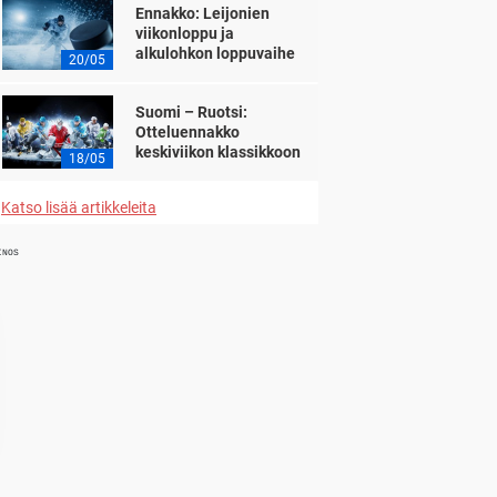
Ennakko: Leijonien
viikonloppu ja
alkulohkon loppuvaihe
20/05
Suomi – Ruotsi:
Otteluennakko
keskiviikon klassikkoon
18/05
Katso lisää artikkeleita
INOS