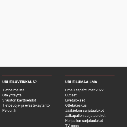
URHEILUVEIKKAUS?
URHEILUMAAILMA
Tietoa meistä
Urheilutapahtumat 2022
Ota yhteyttä
Uutiset
Sivuston käyttöehdot
Livetulokset
Tietosuoja- ja evästekäytäntö
Ottelukeskus
Peluuri.fi
Jääkiekon sarjataulukot
Jalkapallon sarjataulukot
Koripallon sarjataulukot
TV-opas