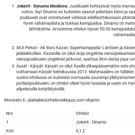
Jokerit - Dynamo Moskova:
Joukkueet kohtasivat myös marrask
voiton. Nyt Dinamo on kuitenkin saanut pelistään kiinni ja 
joukkueet ovat onnistuneet viidessä edellisottelussaan pitä
hyvin vähämaalista ja tiukkaa kamppailua. Dinamo on materia
lähtökohtia. Arvioimme ottelun täysin 50-50 kamppailuksi.
vähämaalisi
SKA Pietari - AK Bars Kazan: Superkamppailu! Läntisen ja itäis
jääkiekkoillan. Kazanilla on ollut isoja ongelmia vieraspelaamis
vierasjoukkueen ongelmat jatkuvat, saattaa SKA riistää jopa r
Ässät - Kärpät: Kärpät on ollut Ässille ylitsepääsemätön este y
voittamaan Kärpät helmikuussa 2013. Materiaaliero on tälläkin
vuoksi ottelussa on kuitenkin normaalia suurempi yllätysmomen
porilaisjoukkueen, on ottelut olleet hyvin tasaisia ja usein on 
alipelatuilla kotiyllätyksillä.
Moniveto 6: JääkiekkoUrheiluveikkaus.com vihjerivi:
Nro
Ottelut
1
Jokerit - Dinamo
Koti
0,1,2