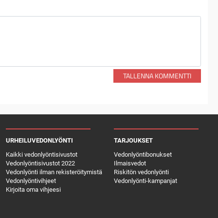
TALLENNA KOMMENTTI
URHEILUVEDONLYÖNTI
TARJOUKSET
Kaikki vedonlyöntisivustot
Vedonlyöntibonukset
Vedonlyöntisivustot 2022
Ilmaisvedot
Vedonlyönti ilman rekisteröitymistä
Riskitön vedonlyönti
Vedonlyöntivihjeet
Vedonlyönti-kampanjat
Kirjoita oma vihjeesi