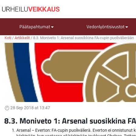
Päätapahtumat
Vedonlyöntisivustot
Koti
/
Artikkelit
/
8.3. Moniveto 1: Arsenal suosikkina FA-cupin puolivälierään
28 Sep 2018 at 13:47
8.3. Moniveto 1: Arsenal suosikkina FA
Arsenal – Everton: FA-cupin puolivälierä. Everton ei onnistunu