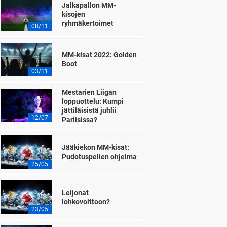
Jalkapallon MM-
kisojen
ryhmäkertoimet
08/11
MM-kisat 2022: Golden
Boot
03/11
Mestarien Liigan
loppuottelu: Kumpi
jättiläisistä juhlii
12/07
Pariisissa?
Jääkiekon MM-kisat:
Pudotuspelien ohjelma
25/05
Leijonat
lohkovoittoon?
23/05