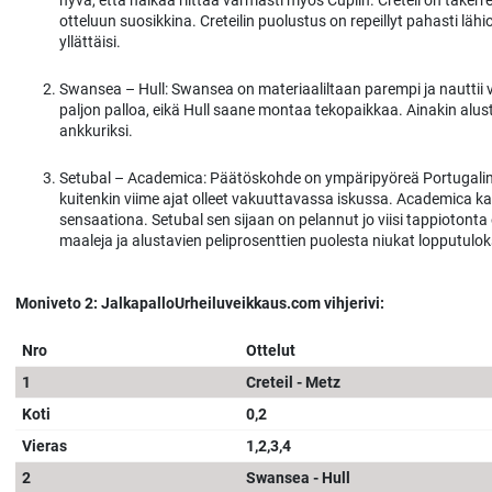
hyvä, että nälkää riittää varmasti myös Cupiin. Creteil on takerr
otteluun suosikkina. Creteilin puolustus on repeillyt pahasti l
yllättäisi.
Swansea – Hull: Swansea on materiaaliltaan parempi ja nauttii v
paljon palloa, eikä Hull saane montaa tekopaikkaa. Ainakin alusta
ankkuriksi.
Setubal – Academica: Päätöskohde on ympäripyöreä Portugali
kuitenkin viime ajat olleet vakuuttavassa iskussa. Academica kaa
sensaationa. Setubal sen sijaan on pelannut jo viisi tappioton
maaleja ja alustavien peliprosenttien puolesta niukat lopputulok
Moniveto 2: JalkapalloUrheiluveikkaus.com vihjerivi:
Nro
Ottelut
1
Creteil - Metz
Koti
0,2
Vieras
1,2,3,4
2
Swansea - Hull