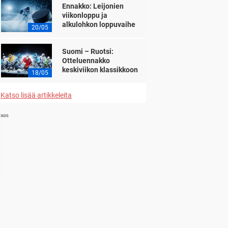
Ennakko: Leijonien
viikonloppu ja
alkulohkon loppuvaihe
20/05
Suomi – Ruotsi:
Otteluennakko
keskiviikon klassikkoon
18/05
Katso lisää artikkeleita
INOS