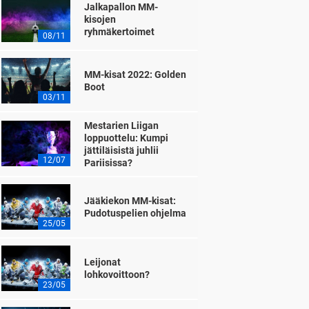
Jalkapallon MM-
kisojen
ryhmäkertoimet
08/11
MM-kisat 2022: Golden
Boot
03/11
Mestarien Liigan
loppuottelu: Kumpi
jättiläisistä juhlii
12/07
Pariisissa?
Jääkiekon MM-kisat:
Pudotuspelien ohjelma
25/05
Leijonat
lohkovoittoon?
23/05