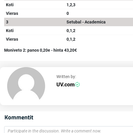
Koti
1,2,3
Vieras
0
3
Setubal - Academica
Koti
0,1,2
Vieras
0,1,2
Moniveto 2: panos 0,20e - hinta 43,20€
Written by:
UV.com
Kommentit