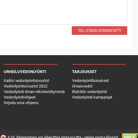
TALLENNA KOMMENTTI
URHEILUVEDONLYÖNTI
TARJOUKSET
Kaikki vedonlyöntisivustot
Vedonlyöntibonukset
Vedonlyöntisivustot 2022
Ilmaisvedot
Vedonlyönti ilman rekisteröitymistä
Riskitön vedonlyönti
Vedonlyöntivihjeet
Vedonlyönti-kampanjat
Kirjoita oma vihjeesi
K18. Pelaaminen voi aiheuttaa riippuvuutta - pelaa vastuullisesti.