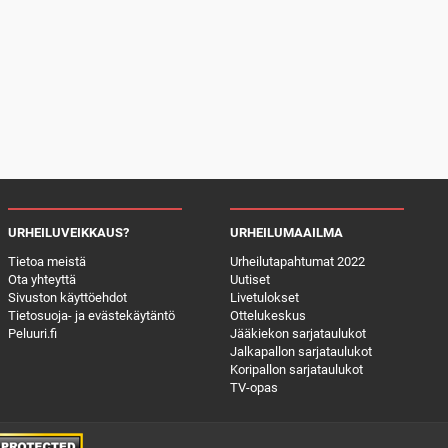
URHEILUVEIKKAUS?
URHEILUMAAILMA
Tietoa meistä
Urheilutapahtumat 2022
Ota yhteyttä
Uutiset
Sivuston käyttöehdot
Livetulokset
Tietosuoja- ja evästekäytäntö
Ottelukeskus
Peluuri.fi
Jääkiekon sarjataulukot
Jalkapallon sarjataulukot
Koripallon sarjataulukot
TV-opas