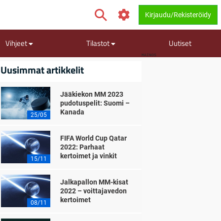
Kirjaudu/Rekisteröidy
Vihjeet
Tilastot
Uutiset
MAINOS
Uusimmat artikkelit
Jääkiekon MM 2023
pudotuspelit: Suomi –
Kanada
25/05
FIFA World Cup Qatar
2022: Parhaat
kertoimet ja vinkit
15/11
Jalkapallon MM-kisat
2022 – voittajavedon
kertoimet
08/11