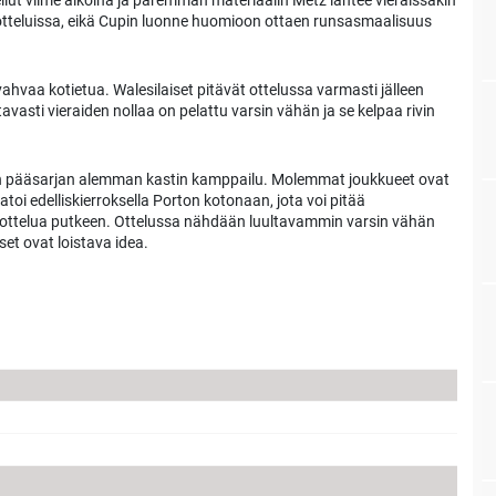
ellut viime aikoina ja paremman materiaalin Metz lähtee vieraissakin
ähiotteluissa, eikä Cupin luonne huomioon ottaen runsasmaalisuus
ahvaa kotietua. Walesilaiset pitävät ottelussa varmasti jälleen
vasti vieraiden nollaa on pelattu varsin vähän ja se kelpaa rivin
n pääsarjan alemman kastin kamppailu. Molemmat joukkueet ovat
toi edelliskierroksella Porton kotonaan, jota voi pitää
ta ottelua putkeen. Ottelussa nähdään luultavammin varsin vähän
set ovat loistava idea.