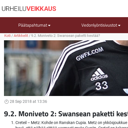
Päätapahtumat
Vedonlyöntisivustot
Koti
/
Artikkelit
/
9.2. Moniveto 2: Swansean paketti kestää?
28 Sep 2018 at 13:36
9.2. Moniveto 2: Swansean paketti kes
Creteil – Metz: Kohde on Ranskan Cupia. Metz on ykkösjoukkue Li