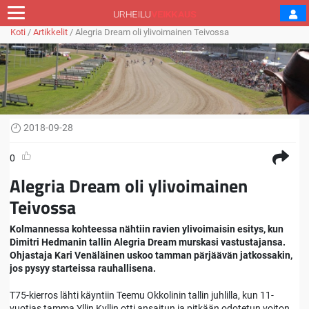
Koti
/
Artikkelit
/
Alegria Dream oli ylivoimainen Teivossa
2018-09-28
0
Alegria Dream oli ylivoimainen
Teivossa
Kolmannessa kohteessa nähtiin ravien ylivoimaisin esitys, kun
Dimitri Hedmanin tallin Alegria Dream murskasi vastustajansa.
Ohjastaja Kari Venäläinen uskoo tamman pärjäävän jatkossakin,
jos pysyy starteissa rauhallisena.
T75-kierros lähti käyntiin Teemu Okkolinin tallin juhlilla, kun 11-
vuotias tamma Yllin Kyllin otti ansaitun ja pitkään odotetun voiton