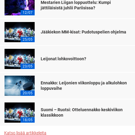
Mestarien Liigan loppuottelu: Kumpi
jättiläisistä juhlii Pariisissa?
12/07
Jääkiekon MM-kisat: Pudotuspelien ohjelma
25/05
Leijonat lohkovoittoon?
23/05
Ennakko: Leijonien viikonloppu ja alkulohkon
loppuvaihe
20/05
Suomi – Ruotsi: Otteluennakko keskiviikon
klassikkoon
18/05
Katso lisää artikkeleita