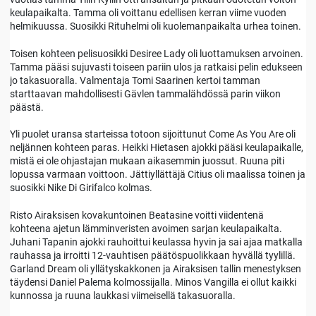
keulapaikalta. Tamma oli voittanu edellisen kerran viime vuoden
helmikuussa. Suosikki Rituhelmi oli kuolemanpaikalta urhea toinen.
Toisen kohteen pelisuosikki Desiree Lady oli luottamuksen arvoinen.
Tamma pääsi sujuvasti toiseen pariin ulos ja ratkaisi pelin edukseen
jo takasuoralla. Valmentaja Tomi Saarinen kertoi tamman
starttaavan mahdollisesti Gävlen tammalähdössä parin viikon
päästä.
Yli puolet uransa starteissa totoon sijoittunut Come As You Are oli
neljännen kohteen paras. Heikki Hietasen ajokki pääsi keulapaikalle,
mistä ei ole ohjastajan mukaan aikasemmin juossut. Ruuna piti
lopussa varmaan voittoon. Jättiyllättäjä Citius oli maalissa toinen ja
suosikki Nike Di Girifalco kolmas.
Risto Airaksisen kovakuntoinen Beatasine voitti viidentenä
kohteena ajetun lämminveristen avoimen sarjan keulapaikalta.
Juhani Tapanin ajokki rauhoittui keulassa hyvin ja sai ajaa matkalla
rauhassa ja irroitti 12-vauhtisen päätöspuolikkaan hyvällä tyylillä.
Garland Dream oli yllätyskakkonen ja Airaksisen tallin menestyksen
täydensi Daniel Palema kolmossijalla. Minos Vangilla ei ollut kaikki
kunnossa ja ruuna laukkasi viimeisellä takasuoralla.