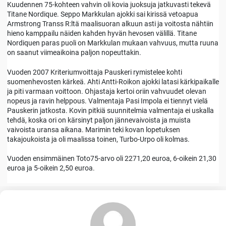
Kuudennen 75-kohteen vahvin oli kovia juoksuja jatkuvasti tekevä
Titane Nordique. Seppo Markkulan ajokki sai kirissä vetoapua
Armstrong Transs R:ltä maalisuoran alkuun asti ja voitosta nähtiin
hieno kamppailu näiden kahden hyvän hevosen välillä. Titane
Nordiquen paras puoli on Markkulan mukaan vahvuus, mutta ruuna
on saanut viimeaikoina paljon nopeuttakin.
Vuoden 2007 Kriteriumvoittaja Pauskeri rymistelee kohti
suomenhevosten kärkeä. Ahti Antti-Roikon ajokki latasi kärkipaikalle
ja piti varmaan voittoon. Ohjastaja kertoi oriin vahvuudet olevan
nopeus ja ravin helppous. Valmentaja Pasi Impola ei tiennyt vielä
Pauskerin jatkosta. Kovin pitkiä suunnitelmia valmentaja ei uskalla
tehdä, koska ori on kärsinyt paljon jännevaivoista ja muista
vaivoista uransa aikana. Marimin teki kovan lopetuksen
takajoukoista ja oli maalissa toinen, Turbo-Urpo oli kolmas.
Vuoden ensimmäinen Toto75-arvo oli 2271,20 euroa, 6-oikein 21,30
euroa ja 5-oikein 2,50 euroa.