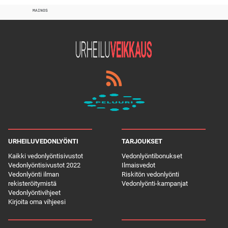
MAINOS
URHEILUVEDONLYÖNTI
TARJOUKSET
Kaikki vedonlyöntisivustot
Vedonlyöntibonukset
Vedonlyöntisivustot 2022
Ilmaisvedot
Vedonlyönti ilman
Riskitön vedonlyönti
rekisteröitymistä
Vedonlyönti-kampanjat
Vedonlyöntivihjeet
Kirjoita oma vihjeesi