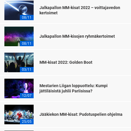
Jalkapallon MM-kisat 2022 – voittajavedon
kertoimet
08/11
Jalkapallon MM-kisojen ryhmäkertoimet
08/11
MM-kisat 2022: Golden Boot
03/11
Mestarien Liigan loppuottelu: Kumpi
jättiläisistä juhlii Pariisissa?
12/07
Jääkiekon MM-kisat: Pudotuspelien ohjelma
25/05