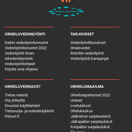
URHEILUVEDONLYÖNTI
TARJOUKSET
Kaikki vedonlyöntisivustot
Vedonlyöntibonukset
Vedonlyöntisivustot 2022
Ilmaisvedot
Vedonlyönti ilman
Riskitön vedonlyönti
rekisteröitymistä
Vedonlyönti-kampanjat
Vedonlyöntivihjeet
Kirjoita oma vihjeesi
URHEILUVEIKKAUS?
URHEILUMAAILMA
Tietoa meistä
Urheilutapahtumat 2022
Ota yhteyttä
Uutiset
Sivuston käyttöehdot
Livetulokset
Tietosuoja- ja evästekäytäntö
Ottelukeskus
Peluuri.fi
Jääkiekon sarjataulukot
Jalkapallon sarjataulukot
Koripallon sarjataulukot