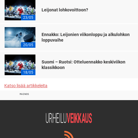
Leijonat lohkovoittoon?
23/05
Ennakko: Leijonien viikonloppu ja alkulohkon
loppuvaihe
20/05
Suomi – Ruotsi: Otteluennakko keskiviikon
klassikkoon
18/05
Katso lisää artikkeleita
MAINOS