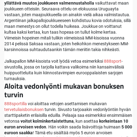
yllättävä muutos joukkueen valmennustaholla
vaikuttavat maan
joukkueen otteisiin. Seuraava ottelu on elokuussa Uruguayta
vastaan, joten maajoukkueella on ainakin vielä aikaa valmistautua.
Argentiinan jalkapallojoukkueeseen kohdistuu kovia odotuksia, sillä
maan menestys on ollut todella huikeaa. Joukkue on voittanut
kultaa kaksi kertaa, kun taas hopeaa on tullut kolme kertaa.
Viimeisin hopeinen mitali tulikin viimeisissä MM-kisoissa vuonna
2014 pelissä Saksaa vastaan, joten heikohkon menestykseen MM-
karsinnoissa suhtaudutaankin tämän meriitin takia nihkeästi.
Jalkapallon MM-kisoista voit lyödä vetoa esimerkiksi
888sport
-
sivustolla, jossa on tarjolla kattava valikoima niin kansainvälisiä
huippuotteluita kuin kiinnostavimpien eurooppalaisten sarjojen
turnauksia.
Aloita vedonlyönti mukavan bonuksen
turvin
888sportilla
voi aloittaa vetojen asettamisen mukavan
tervetuliaisbonuksen
turvin. Sivusto tarjoaakin vedonlyöntiin hyvän
starttipaketin erilaisilla eduilla. Pelaaja saa esimerkiksi ensimmäisen
vetonsa
voitot kolminkertaistettuna
, kun asettaa
korkeintaan 10
euron arvoisen vedon
. Hän voikin saada lisävoittoja huimaan
5 000
euroon saakka
! Tämä etu sisältää myös 5 euron arvoisen