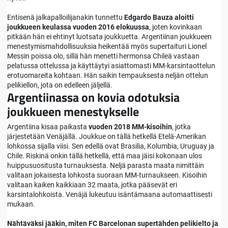
Entisenä jalkapalloilijanakin tunnettu
Edgardo Bauza aloitti
joukkueen keulassa vuoden 2016 elokuussa
, joten kovinkaan
pitkään hän ei ehtinyt luotsata joukkuetta. Argentiinan joukkueen
menestymismahdollisuuksia heikentää myös supertaituri Lionel
Messin poissa olo, sillä hän menetti hermonsa Chileä vastaan
pelatussa ottelussa ja käyttäytyi asiattomasti MM-karsintaottelun
erotuomareita kohtaan. Hän saikin tempauksesta neljän ottelun
pelikiellon, jota on edelleen jäljellä.
Argentiinassa on kovia odotuksia
joukkueen menestykselle
Argentiina kisaa paikasta
vuoden 2018 MM-kisoihin
, jotka
järjestetään Venäjällä. Joukkue on tällä hetkellä Etelä-Amerikan
lohkossa sijalla viisi. Sen edellä ovat Brasilia, Kolumbia, Uruguay ja
Chile. Riskinä onkin tällä hetkellä, että maa jäisi kokonaan ulos
huippusuositusta turnauksesta. Neljä parasta maata nimittäin
valitaan jokaisesta lohkosta suoraan MM-turnaukseen. Kisoihin
valitaan kaiken kaikkiaan 32 maata, jotka pääsevät eri
karsintalohkoista. Venäjä lukeutuu isäntämaana automaattisesti
mukaan.
Nähtäväksi jääkin, miten FC Barcelonan supertähden pelikielto ja