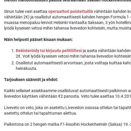
hienon mahdollisuuden päästä seuraamaan Saksan Hockenheimissa a
Sinun tulee vain asettaa
operaattori poistettuillä
vähintään kahden koh
vähintään 2€) ja osallistut automaattisesti kahden hengen Formula 1
muassa menopaluu-lennot Helsinki-Vantaalta Saksaan, 3 yön hotellimaj
lyödä kyseisen vetosi mihin tahansa livevedon kohteisiin, mutta muista,
Näin helposti pääset kisaan mukaan:
Rekisteröidy tai kirjaudu pelitilillesi
ja aseta vähintään kahden 
2€. Voit lyödä kyseisen vetosi mihin tahansa livevedon kohteisiin
Osallistut automaattisesti arvontaan, josta voittaja kuittaa k
heinäkuuta.
Tarjouksen säännöt ja ehdot:
Kaikki sellaiset asiakkaamme osallistuvat automaattisesti palkinnon 
livevedon käyttäen vähintään €2 panosta. Veto tulee asettaa 10.4.201
Liveveto on veto, joka on asetettu Livevedon osiossa ottelun tai tapah
asetettu ottelun tai tapahtuman alettua.
Palkintona on 2 hengen matka F1-kisoihin Hockenheimiin (Saksa) 19.-