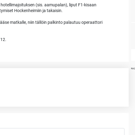
hotellimajoituksen (sis. aamupalan), liput F1-kisaan
rtymiset Hockenheimiin ja takaisin.
ä pääse matkalle, niin tällöin palkinto palautuu operaattori
012.
MA