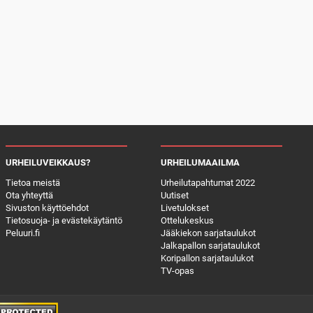
URHEILUVEIKKAUS?
URHEILUMAAILMA
Tietoa meistä
Urheilutapahtumat 2022
Ota yhteyttä
Uutiset
Sivuston käyttöehdot
Livetulokset
Tietosuoja- ja evästekäytäntö
Ottelukeskus
Peluuri.fi
Jääkiekon sarjataulukot
Jalkapallon sarjataulukot
Koripallon sarjataulukot
TV-opas