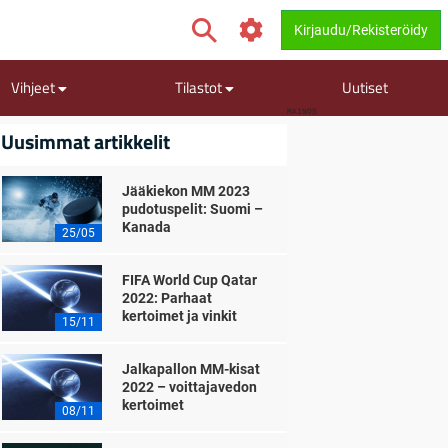
Kirjaudu/Rekisteröidy
Vihjeet
Tilastot
Uutiset
MAINOS
Uusimmat artikkelit
Jääkiekon MM 2023
pudotuspelit: Suomi –
Kanada
25/05
FIFA World Cup Qatar
2022: Parhaat
kertoimet ja vinkit
15/11
Jalkapallon MM-kisat
2022 – voittajavedon
kertoimet
08/11