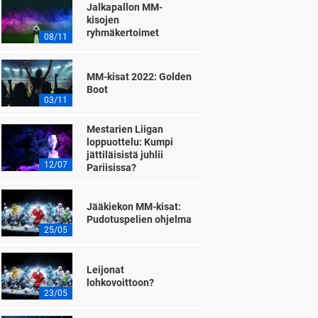
Jalkapallon MM-
kisojen
ryhmäkertoimet
08/11
MM-kisat 2022: Golden
Boot
03/11
Mestarien Liigan
loppuottelu: Kumpi
jättiläisistä juhlii
12/07
Pariisissa?
Jääkiekon MM-kisat:
Pudotuspelien ohjelma
25/05
Leijonat
lohkovoittoon?
23/05