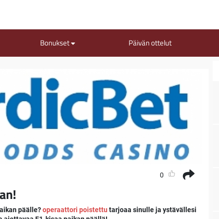
Bonukset
Päivän ottelut
0
an!
paikan päälle?
operaattori poistettu
tarjoaa sinulle ja ystävällesi