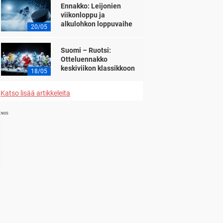
Ennakko: Leijonien
viikonloppu ja
alkulohkon loppuvaihe
20/05
Suomi – Ruotsi:
Otteluennakko
keskiviikon klassikkoon
18/05
Katso lisää artikkeleita
INOS