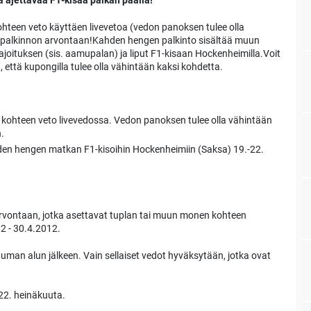
jettavaa F1-kisaa paikan päällä!
teen veto käyttäen livevetoa (vedon panoksen tulee olla
 -palkinnon arvontaan!Kahden hengen palkinto sisältää muun
oituksen (sis. aamupalan) ja liput F1-kisaan Hockenheimilla.Voit
 että kupongilla tulee olla vähintään kaksi kohdetta.
kohteen veto livevedossa. Vedon panoksen tulee olla vähintään
.
ahden hengen matkan F1-kisoihin Hockenheimiin (Saksa) 19.-22.
arvontaan, jotka asettavat tuplan tai muun monen kohteen
2 - 30.4.2012.
tuman alun jälkeen. Vain sellaiset vedot hyväksytään, jotka ovat
22. heinäkuuta.