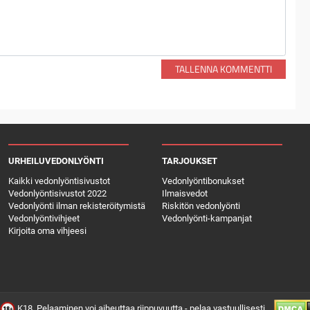
TALLENNA KOMMENTTI
URHEILUVEDONLYÖNTI
TARJOUKSET
Kaikki vedonlyöntisivustot
Vedonlyöntibonukset
Vedonlyöntisivustot 2022
Ilmaisvedot
Vedonlyönti ilman rekisteröitymistä
Riskitön vedonlyönti
Vedonlyöntivihjeet
Vedonlyönti-kampanjat
Kirjoita oma vihjeesi
K18. Pelaaminen voi aiheuttaa riippuvuutta - pelaa vastuullisesti.