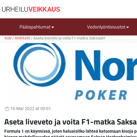
Päätapahtumat
Vedonlyöntisivustot
Koti
/
Artikkelit
/
Aseta liveveto ja voita F1-matka Saksaan!
16 Mar 2022 at 00:01
Aseta liveveto ja voita F1-matka Saksa
Formula 1 on käynnissä, joten haluaisitko lähteä katsomaan kisoja 